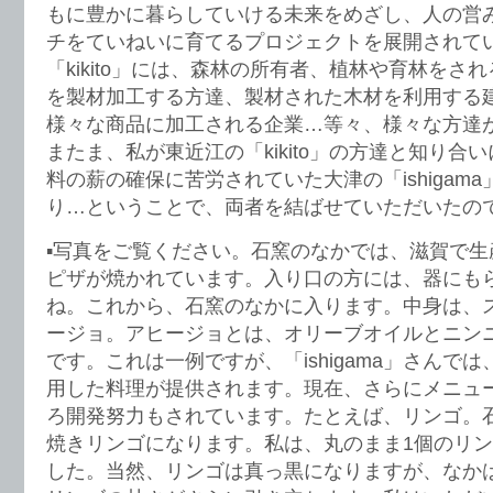
もに豊かに暮らしていける未来をめざし、人の営
チをていねいに育てるプロジェクトを展開されて
「kikito」には、森林の所有者、植林や育林をさ
を製材加工する方達、製材された木材を利用する
様々な商品に加工される企業…等々、様々な方達
またま、私が東近江の「kikito」の方達と知り合
料の薪の確保に苦労されていた大津の「ishigam
り…ということで、両者を結ばせていただいたの
▪︎写真をご覧ください。石窯のなかでは、滋賀で
ピザが焼かれています。入り口の方には、器にも
ね。これから、石窯のなかに入ります。中身は、
ージョ。アヒージョとは、オリーブオイルとニン
です。これは一例ですが、「ishigama」さんで
用した料理が提供されます。現在、さらにメニュ
ろ開発努力もされています。たとえば、リンゴ。
焼きリンゴになります。私は、丸のまま1個のリ
した。当然、リンゴは真っ黒になりますが、なか