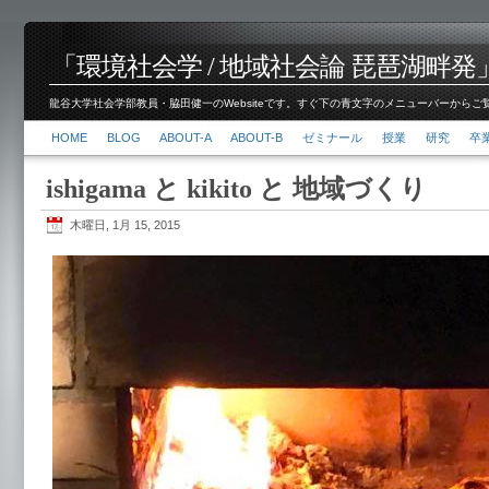
「環境社会学 / 地域社会論 琵琶湖畔発」脇田 健
龍谷大学社会学部教員・脇田健一のWebsiteです。すぐ下の青文字のメニューバーからご覧くださ
HOME
BLOG
ABOUT-A
ABOUT-B
ゼミナール
授業
研究
卒
ishigama と kikito と 地域づくり
木曜日, 1月 15, 2015