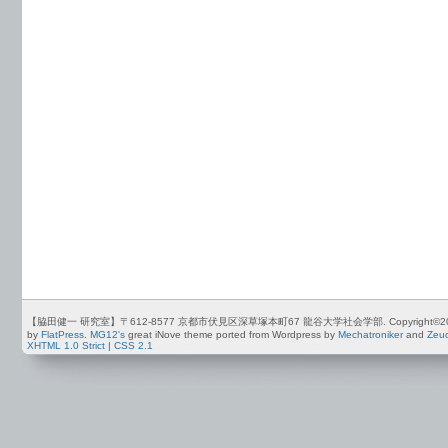
【脇田健一 研究室】〒612-8577 京都市伏見区深草塚本町67 龍谷大学社会学部. Copyright©2012-2026 by
by
FlatPress
.
MG12's
great iNove theme ported from Wordpress by
Mechatroniker
and
Zeu
XHTML 1.0 Strict
|
CSS 2.1