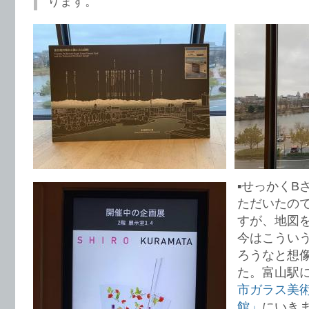
ります。
▪️せっかく
ただいたの
すが、地図
今はこうい
ろうなと想
た。富山駅
市ガラス美
館」
にいき