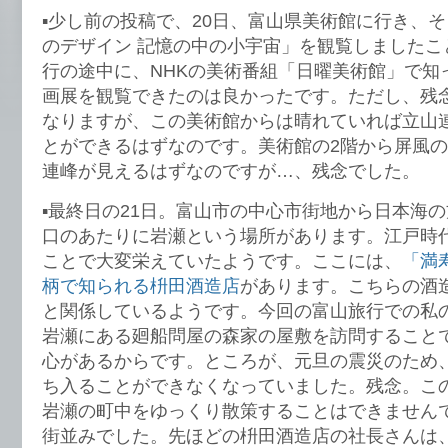
▪️少し前の投稿で、20日、富山県美術館に行き、
のデザイン 記憶の中の小宇宙」を観覧しましたこ
行の途中に、NHKの美術番組「日曜美術館」で知
画展を観覧できたのは良かったです。ただし、残
なりますが、この美術館からは晴れていれば立山
とができるはずなのです。美術館の2階から屏風
連峰が見えるはずなのですが…、残念でした。
▪️最終日の21日。富山市の中心市街地から日本海
口のあたりに岩瀬という場所があります。江戸時
ことで大変栄えていたようです。ここには、
「満
柄で知られる枡田酒造店
があります。こちらの酒
と関係しているようです。今回の富山旅行での私
岩瀬にある廻船問屋の森家の屋敷を訪問すること
心があるからです。ところが、元旦の震災のため
ち入ることができなくなっていました。残念。こ
岩瀬の町中をゆっくり散策することはできません
街並みでした。先ほどの枡田酒造店の社長さんは