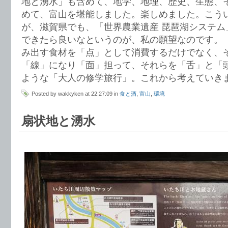
地と湧水」も含めて、地学、地理、歴史、生態、
めて、富山を堪能しました。楽しめました。こう
が、滋賀県でも、「世界農業遺産 琵琶湖システム
できたら良いなというのが、私の願望なのです。
み出す食材を「点」として消費するだけでなく、
「線」になり「面」担って、それらを「舌」と「
ような「大人の修学旅行」。これから考えていき
Posted by wakkyken at 22:27:09 in
食と酒
,
富山
,
環境
扇状地と湧水