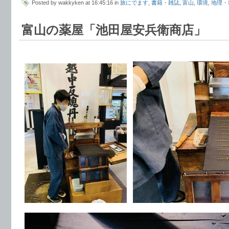
Posted by wakkyken at 16:45:16 in
旅にでます
,
書籍・雑誌
,
富山
,
環境
,
地理・
富山の薬屋「池田屋安兵衛商店」