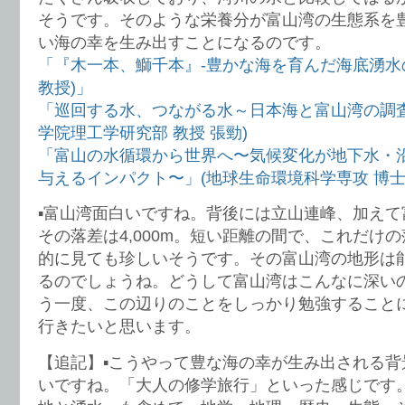
そうです。そのような栄養分が富山湾の生態系を
い海の幸を生み出すことになるのです。
「『木一本、鰤千本』-豊かな海を育んだ海底湧水
教授)」
「巡回する水、つながる水～日本海と富山湾の調査
学院理工学研究部 教授 張勁)
「富山の水循環から世界へ〜気候変化が地下水・
与えるインパクト〜」(地球生命環境科学専攻 博士
▪️富山湾面白いですね。背後には立山連峰、加えて富
その落差は4,000m。短い距離の間で、これだけ
的に見ても珍しいそうです。その富山湾の地形は
るのでしょうね。どうして富山湾はこんなに深い
う一度、この辺りのことをしっかり勉強すること
行きたいと思います。
【追記】▪️こうやって豊な海の幸が生み出される
いですね。「大人の修学旅行」といった感じです