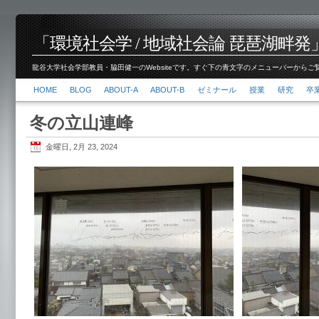
「環境社会学 / 地域社会論 琵琶湖畔発」脇田 健
龍谷大学社会学部教員・脇田健一のWebsiteです。すぐ下の青文字のメニューバーからご覧くださ
HOME
BLOG
ABOUT-A
ABOUT-B
ゼミナール
授業
研究
卒
冬の立山連峰
金曜日, 2月 23, 2024