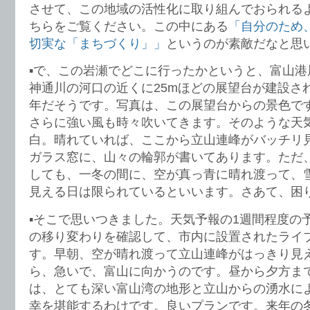
させて、この地域の活性化に取り組んでおられる
ちらをご覧ください。この中にある
「自分のため
切実な「まちづくり」」
というのが素敵だなと思
▪️で、この岩瀬でどこに行ったかというと、富山
神通川の河口の近くに25mほどの展望台が建設さ
年だそうです。写真は、この展望台からの景色で
さらに強い風も時々吹いてきます。そのような天
白。晴れていれば、ここから立山連峰がバッチリ
ガラス窓に、山々の輪郭が書いてあります。ただ
しても、一冬の間に、空が真っ青に晴れ渡って、
見える日は限られているといいます。さあて、困
▪️そこで思いつきました。天気予報の1週間程度の
の移り変わりを確認して、市内に設置されたライ
す。早朝、空が晴れ渡って立山連峰がはっきり見
ら、急いで、富山に向かうのです。昼から夕方ま
は、とても深い富山湾の地形と立山からの湧水に
幸を堪能するわけです。良いプランです。来年の