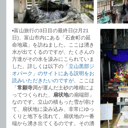
▪️富山旅行の3日目の最終日(2月21
日)、富山市内にある「石倉町の延
命地蔵」を訪ねました。ここは湧き
水が出てくるのですが、たくさんの
方達がその水を汲みにこられていま
した。詳しくは以下の
「立山黒部ジ
オパーク」のサイトにある説明をお
読みいただきたいのですが
、ここは
「
常願寺川
が運んだ土砂の堆積によ
ってつくられた、
扇状地
の扇端部」
なのです。立山の積もった雪が溶け
て、扇状地に染み込み、非常にゆっ
くりと地下を流れて、扇状地の一番
端から湧き出てくるのです。その湧