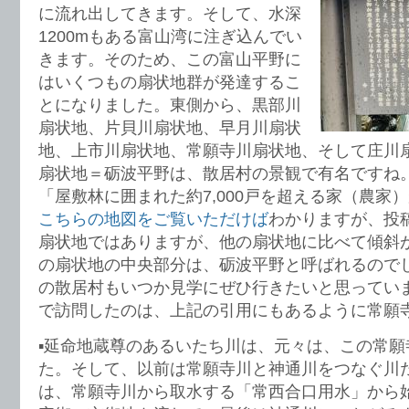
に流れ出してきます。そして、水深
1200mもある富山湾に注ぎ込んでい
きます。そのため、この富山平野に
はいくつもの扇状地群が発達するこ
とになりました。東側から、黒部川
扇状地、片貝川扇状地、早月川扇状
地、上市川扇状地、常願寺川扇状地、そして庄川
扇状地＝砺波平野は、散居村の景観で有名ですね
「屋敷林に囲まれた約7,000戸を超える家（農家
こちらの地図をご覧いただけば
わかりますが、投
扇状地ではありますが、他の扇状地に比べて傾斜
の扇状地の中央部分は、砺波平野と呼ばれるので
の散居村もいつか見学にぜひ行きたいと思ってい
で訪問したのは、上記の引用にもあるように常願
▪️延命地蔵尊のあるいたち川は、元々は、この常
た。そして、以前は常願寺川と神通川をつなぐ川
は、常願寺川から取水する「常西合口用水」から