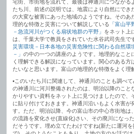
宅街、市街地を流れて、最後は神通川につながる
たち川、前述の説明では、地震により自然にでき
の大変な被害にあった地域のようですね。そのあ
理的な特徴と災害について解説している
「富山平
－急流河川がつくる扇状地群の平野」
をネット上
は、千葉大学で教員をされていた水谷武司先生で
災害環境－日本各地の災害危険性に関わる自然環
－」
の中の一つの講座のようです。地理的なこと
く理解できる解説になっています。関心のある方
たいなと思います。富山の地理的な特徴をよく理
▪️このいたち川に関連して、神通川のことも調べ
の神通川に河川整備されたのは、明治以降のこと
かりやすい資料をネット上に見つけましたので、
に貼り付けておきます。神通川沿いもよく水害が
す。ただ、明治以降、今の富山市の中心市街地は
の流路を変化させ(直線化)さい、その廃川になっ
だそうです。埋め立てたわけですね(新たに運河を
で)。そのようなこともあり、土地の方のお話では