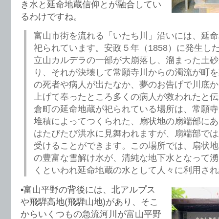
き水と延命地蔵信仰とが融合してい
るわけですね。
富山市街を流れる「いたち川」沿いには、延命
祀られています。安政５年（1858）に発生し
立山カルデラの一部が大崩落し、溜まった土砂
り、それが決壊して常願寺川からの濁流が町を
の死者や病人が出たなか、夢のお告げで川底か
上げて奉ったところ多くの病人が救われたと伝
倉町の延命地蔵が祀られている場所は、常願寺
堆積によってつくられた、扇状地の扇端部にあ
はたびたび洪水に見舞われますが、扇端部では
受けることができます。この場所では、扇状地
の豊富な雪解け水が、清純な地下水となって湧
くといわれ延命地蔵の水として人々に利用され
▪️富山平野の背後には、北アルプス
や飛騨高地(飛騨山地)があり、そこ
からいくつもの急流河川が富山平野