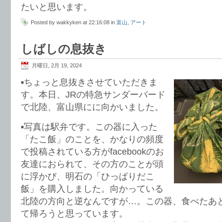
たいと思います。
Posted by wakkyken at 22:16:08 in
富山
,
アート
しばしの息抜き
月曜日, 2月 19, 2024
▪️ちょっと息抜きさせていただきま
す。本日、JRの特急サンダーバード
で北陸、富山県にに向かいました。
▪️写真は駅弁です。この器に入った
「たこ飯」のことを、かなりの頻度
で投稿されている方がfacebookのお
友達におられて、その方のことが頭
に浮かび、明石の「ひっぱりだこ
飯」を購入しました。向かっている
北陸の方向と逆なんですが…。この器、食べたあ
て帰ろうと思っています。