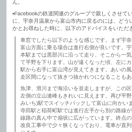
ん。
▪️Facebookの鉄道関連のグループで親しくさせ
に、宇奈月温泉から富山市内に戻るのには、どう
かとお尋ねした時に、以下のアドバイスをいただ
車窓でしたら以下のような感じです。まず宇奈
富山方面に乗る場合は進行右側が良いです。宇
本駅までは黒部川に沿って走り、そこから一気
て平野を下ります。山が遠くなった頃、左にカ
駅から右手に富山湾が見えてきます。あいの風
走区間になって抜きつ抜かれつになることもあ
魚津、滑川まで海沿いを並走しますが、この区
左側の立山連峰もきれいに見えます。再び平野
みいち)駅でスイッチバックして富山に向かい
寺田駅と稲荷町駅では進行左手から別の路線が
線路の真ん中で扇状に広がっています。終点の
改良工事中で少々狭くなっており、電車が直列