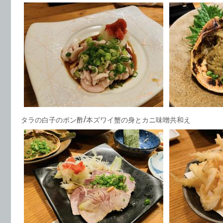
/
タラの白子のポン酢
本ズワイ蟹の身とカニ味噌共和え