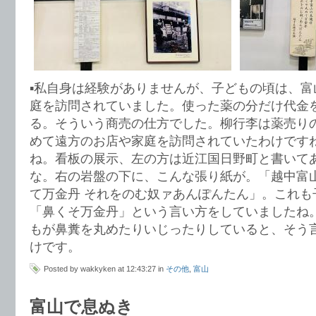
▪️私自身は経験がありませんが、子どもの頃は、
庭を訪問されていました。使った薬の分だけ代金
る。そういう商売の仕方でした。柳行李は薬売り
めて遠方のお店や家庭を訪問されていたわけです
ね。看板の展示、左の方は近江国日野町と書いて
な。右の岩盤の下に、こんな張り紙が。「越中富
て万金丹 それをのむ奴ァあんぽんたん」。これも
「鼻くそ万金丹」という言い方をしていましたね
もが鼻糞を丸めたりいじったりしていると、そう
けです。
Posted by wakkyken at 12:43:27 in
その他
,
富山
富山で息ぬき