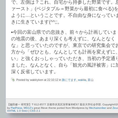
で、左側は？これ、自宅から持参した野菜です。
ァースト」(ベジタブル＝野菜から最初に食べる)
ように…ということです。不自由な身になってい
きに生きています(^^;;。
▪️今回の富山県での息抜き、前々から計画してい
の地震の後、あまり深くも考えずに、なんとなく
な」と思っていたのですが、東京での研究集会で
方から「ぜひとも、なんとしても計画を変えずに
い」と強くおっしゃっていただき、当初の予定通
ました。なんとなく、自ら「観光の風評被害」に
深く反省しています。
Posted by wakkyken at 22:10:12 in
旅にでます
,
wakita
,
富山
【脇田健一 研究室】〒612-8577 京都市伏見区深草塚本町67 龍谷大学社会学部. Copyright©2012-2026 by
by
FlatPress
.
MG12's
great iNove theme ported from Wordpress by
Mechatroniker
and
Zeu
XHTML 1.0 Strict
|
CSS 2.1