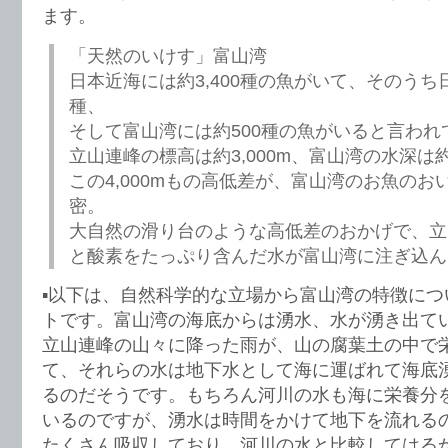
ます。
「天然のいけす」富山湾
日本近海には約3,400種の魚がいて、そのうち
種、
そして富山湾には約500種の魚がいると言われ
立山連峰の標高は約3,000m、富山湾の水深は約1
この4,000mもの高低差が、富山湾のお魚のお
密。
大自然の滑り台のような高低差のおかげで、立
と酸素をたっぷり含んだ水が富山湾に注ぎ込ん
▪️以下は、自然科学的な立場から富山湾の特徴に
トです。富山湾の海底からは湧水、水が湧き出て
立山連峰の山々に降った雨が、山の腐葉土の中で
て、それらの水は地下水として海に運ばれて海底
るのだそうです。もちろん河川の水も海に栄養分
いるのですが、湧水は時間をかけて地下を流れる
たくさん吸収しており、河川の水と比較してはる