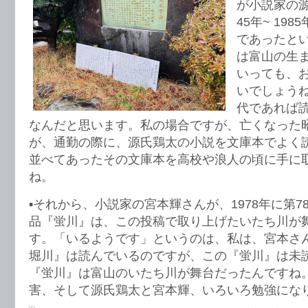
が小説家の源
45年~ 19
であったと
は富山の生
いっても、
いでしょう
代であれば
なんだと思います。私の場合ですが、亡くなった
が、通勤の際に、源氏鶏太の小説を文庫本でよく
並べてあったその文庫本を高校や浪人の頃に手に
ね。
▪️それから、小説家の宮本輝さんが、1978年に第
品『蛍川』は、この投稿で取り上げたいたち川が
す。「いるようです」というのは、私は、宮本さ
堀川』は読んでいるのですが、この『蛍川』は未
『蛍川』は富山のいたち川が舞台だったんですね
害、そして源氏鶏太と宮本輝、いろいろ勉強にな