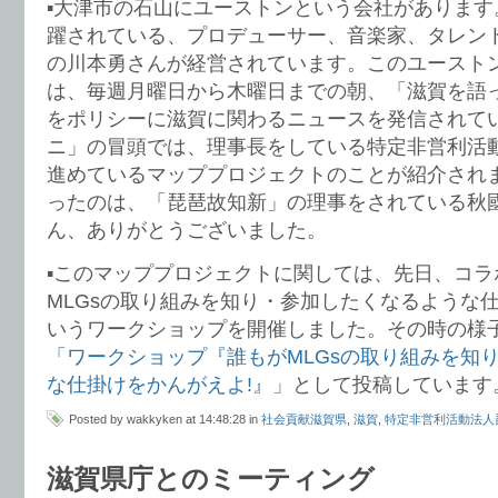
▪️大津市の石山にユーストンという会社がありま
躍されている、プロデューサー、音楽家、タレン
の川本勇さんが経営されています。このユースト
は、毎週月曜日から木曜日までの朝、「滋賀を語
をポリシーに滋賀に関わるニュースを発信されて
ニ」の冒頭では、理事長をしている特定非営利活
進めているマッププロジェクトのことが紹介され
ったのは、「琵琶故知新」の理事をされている秋
ん、ありがとうございました。
▪️このマッププロジェクトに関しては、先日、コラ
MLGsの取り組みを知り・参加したくなるような
いうワークショップを開催しました。その時の様
「ワークショップ『誰もがMLGsの取り組みを知
な仕掛けをかんがえよ!』」
として投稿しています
Posted by wakkyken at 14:48:28 in
社会貢献滋賀県
,
滋賀
,
特定非営利活動法人
滋賀県庁とのミーティング