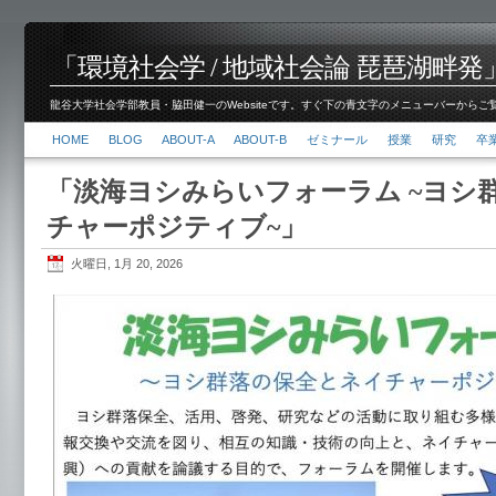
「環境社会学 / 地域社会論 琵琶湖畔発」脇田 健
龍谷大学社会学部教員・脇田健一のWebsiteです。すぐ下の青文字のメニューバーからご覧くださ
HOME
BLOG
ABOUT-A
ABOUT-B
ゼミナール
授業
研究
卒
「淡海ヨシみらいフォーラム ~ヨシ
チャーポジティブ~」
火曜日, 1月 20, 2026