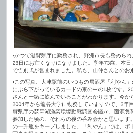
▪️かつて滋賀県庁に勤務され、野洲市長も務められ
28日にお亡くなりになりました。享年73歳。本
で告別式が営まれました。私も、山仲さんとのお
▪️この写真、大津駅前のいつもの居酒屋「利やん
にぶら下がっているカードの束の中の1枚です。200
さんと一緒に飲んでいることがわかります。今から
2004年から龍谷大学に勤務していますので、2年
賀県庁の琵琶湖漁業環境動態調査会議か、面源負
参加した頃の、それらの後の呑み会かと思います
の一升瓶をキープしました。「利やん」では、ボ