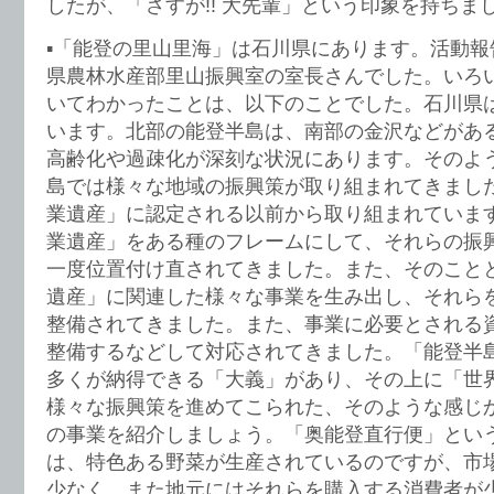
したが、「さすが!! 大先輩」という印象を持ちま
▪️「能登の里山里海」は石川県にあります。活動
県農林水産部里山振興室の室長さんでした。いろ
いてわかったことは、以下のことでした。石川県
います。北部の能登半島は、南部の金沢などがあ
高齢化や過疎化が深刻な状況にあります。そのよ
島では様々な地域の振興策が取り組まれてきまし
業遺産」に認定される以前から取り組まれていま
業遺産」をある種のフレームにして、それらの振
一度位置付け直されてきました。また、そのこと
遺産」に関連した様々な事業を生み出し、それら
整備されてきました。また、事業に必要とされる
整備するなどして対応されてきました。「能登半
多くが納得できる「大義」があり、その上に「世
様々な振興策を進めてこられた、そのような感じ
の事業を紹介しましょう。「奥能登直行便」とい
は、特色ある野菜が生産されているのですが、市
少なく、また地元にはそれらを購入する消費者が