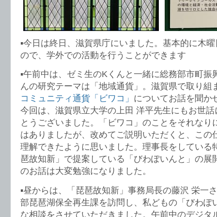
▪️今日は終日、滋賀県庁にいました。基本的に木
ので、学外での活動を行うことができます
▪️午前中は、ゼミ生のKくんと一緒に総務部市町振
んの研究テーマは「地域通貨」。滋賀県で取り組
コミュニティ通貨「ビワコ」
についてお話を聞か
今回は、滋賀県立大学の上田 洋平先生にもお世話
とうございました。「ビワコ」のことをそれなり
はありましたが、改めてご説明いただくと、この
理解できたように思いました。理事長をしている
琶故知新」で提案している「びわぽいんと」の展
のお話は大変勉強になりました。
▪️昼からは、「琵琶故知新」事務局長の藤沢 栄一
部琵琶湖保全再生課を訪問し、私どもの「びわぽ
な相談をさせていただきました。午前中のデジタ