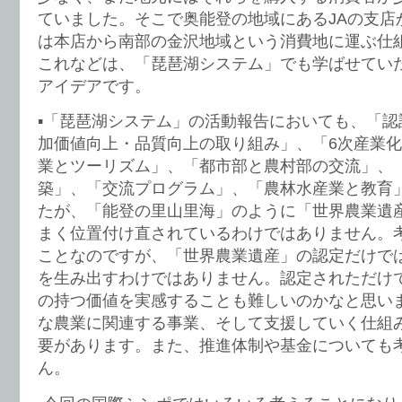
ていました。そこで奥能登の地域にあるJAの支店
は本店から南部の金沢地域という消費地に運ぶ仕
これなどは、「琵琶湖システム」でも学ばせてい
アイデアです。
▪️「琵琶湖システム」の活動報告においても、「
加価値向上・品質向上の取り組み」、「6次産業
業とツーリズム」、「都市部と農村部の交流」、
築」、「交流プログラム」、「農林水産業と教育
たが、「能登の里山里海」のように「世界農業遺
まく位置付け直されているわけではありません。
ことなのですが、「世界農業遺産」の認定だけで
を生み出すわけではありません。認定されただけ
の持つ価値を実感することも難しいのかなと思い
な農業に関連する事業、そして支援していく仕組
要があります。また、推進体制や基金についても
ん。