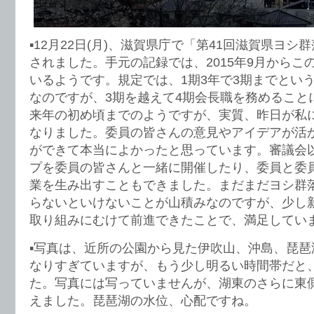
▪️12月22日(月)、滋賀県庁で「第41回滋賀県ヨ
されました。手元の記録では、2015年9月からこ
いるようです。規定では、1期3年で3期までとい
なのですが、3期を越えて4期会長職を務めること
来年の初め頃までのようですが、実質、昨日が私
なりました。委員の皆さんの意見やアイデアが活
ができて本当によかったと思っています。審議会
プを委員の皆さんと一緒に開催したり、委員と委
業を生み出すこともできました。まだまだヨシ群
らないといけないことが山積みなのですが、少し
取り組みにむけて前進できたことで、満足してい
▪️写真は、近所の公園から見た伊吹山、沖島、琵
なりすぎていますが、もう少し明るい時間帯だと
た。写真には写っていませんが、湖東のさらに東
えました。琵琶湖の水位、心配ですね。