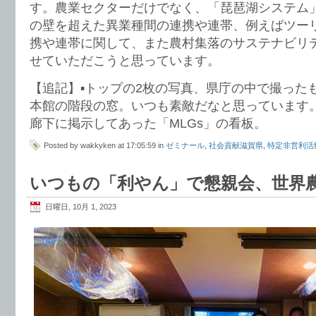
す。農業セクターだけでなく、「琵琶湖システム
の壁を超えた異業種間の連携や連帯、例えばツー
携や連帯に関して、また農村集落のサステナビリ
せていただこうと思っています。
【追記】▪️トップの2枚の写真、県庁の中で撮った
本館の階段の窓。いつも素敵だなと思っています
廊下に掲示してあった「MLGs」の看板。
Posted by wakkyken at 17:05:59 in
ゼミナール
,
社会貢献滋賀県
,
特定非営利活
いつもの「利やん」で懇親会、世界農業
日曜日, 10月 1, 2023