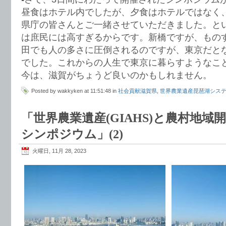
昼食はホテル内でしたが、夕食はホテルではなく
県庁の皆さんとご一緒させていただきました。と
は庶民には高すぎるからです。新橋ですが、もの
田でも人の多さに圧倒されるのですが、東京だと
でした。これからの人生で東京に暮らすようなこ
今は、滋賀がちょうど良いのかもしれません。
Posted by wakkyken at 11:51:48 in
社会貢献滋賀県
,
世界農業遺産琵琶湖シス
「世界農業遺産(GIAHS)と農村地
シンポジウム」(2)
火曜日, 11月 28, 2023