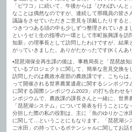
「ビワコ」に続いて、午後からは「びわぽいんと
なことは偶然なのですが、連続して県職員の皆さ
議論をさせていただきご意見を頂戴したりすると
つきつつある頭の中も少しずつ整理されていきま
というゼミ生の指導の一環として市町振興課を訪
知新」の理事長として訪問したわけですが、結果
がっていきました。ありがたかったです(Kくんあ
▪️琵琶湖保全再生課の後は、事務局長と「琵琶故
ているプロジェクトに関して、簡単な意見交換を
訪問したのは農政水産部の農政課です。こちらは
って開催される世界農業遺産に関するシンポジウム
に関する国際シンポジウム2023」の打ち合わせ
ンポジウムで、農政課の課長さんと一緒に、世界
「琵琶湖システム」について発表を行うことにな
分担した際の私の役割は、主に「魚のゆりかご水
に関して…ということにもなります。「琵琶湖シ
ご水田」の持っているポテンシャルに関してお話