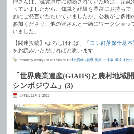
仲さんは、滋賀県庁に勤務されていた時は、琵琶
っていましたから、知識と経験を豊富にお持ちで
的にご発言いただいていましたが、公務がご多用
参加くださり、他の皆さんと一緒にワークショッ
いました。
【関連投稿】▪️よろしければ、
「ヨシ群落保全基本
をお読みいただければと思います。
Posted by wakkyken at 17:08:55 in
社会貢献滋賀県
,
滋賀
,
出来事
,
環境
,
利やん
「世界農業遺産(GIAHS)と農村地
シンポジウム」(3)
土曜日, 12月 2, 2023