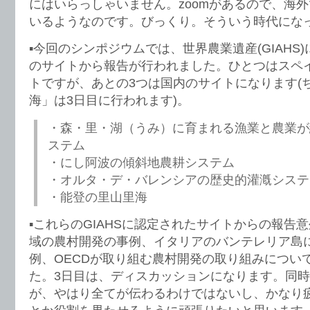
にはいらっしゃいません。zoomがあるので、海
いるようなのです。びっくり。そういう時代にな
▪️今回のシンポジウムでは、世界農業遺産(GIAHS
のサイトから報告が行われました。ひとつはスペ
トですが、あとの3つは国内のサイトになります(
海」は3日目に行われます)。
・森・里・湖（うみ）に育まれる漁業と農業が
ステム
・にし阿波の傾斜地農耕システム
・オルタ・デ・バレンシアの歴史的灌漑システ
・能登の里山里海
▪️これらのGIAHSに認定されたサイトからの報告
域の農村開発の事例、イタリアのバンテレリア島
例、OECDが取り組む農村開発の取り組みについ
た。3日目は、ディスカッションになります。同
が、やはり全てが伝わるわけではないし、かなり