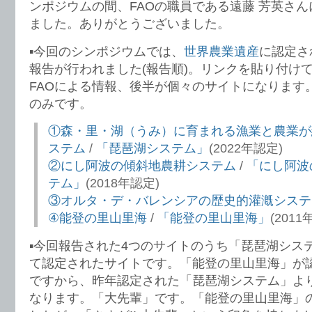
ンポジウムの間、FAOの職員である遠藤 芳英さ
ました。ありがとうございました。
▪️今回のシンポジウムでは、
世界農業遺産
に認定さ
報告が行われました(報告順)。リンクを貼り付け
FAOによる情報、後半が個々のサイトになります
のみです。
①森・里・湖（うみ）に育まれる漁業と農業が
ステム
/
「琵琶湖システム」
(2022年認定)
②にし阿波の傾斜地農耕システム
/
「にし阿波
テム」
(2018年認定)
③オルタ・デ・バレンシアの歴史的灌漑システ
④能登の里山里海
/
「能登の里山里海」
(2011
▪️今回報告された4つのサイトのうち「琵琶湖シス
て認定されたサイトです。「能登の里山里海」が認
ですから、昨年認定された「琵琶湖システム」より
なります。「大先輩」です。「能登の里山里海」