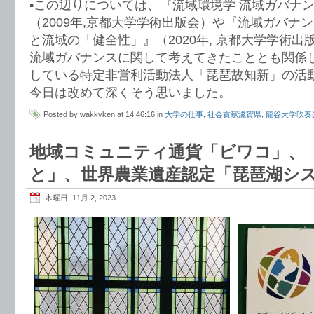
▪️この辺りについては、『流域環境学 流域ガバナ
（2009年,京都大学学術出版会）や『流域ガバナ
と流域の「健全性」』（2020年, 京都大学学術
流域ガバナンスに関して考えてきたこととも関係
している特定非営利活動法人「琵琶故知新」の活
今日は改めて深くそう思いました。
Posted by wakkyken at 14:46:16 in
大学の仕事
,
社会貢献滋賀県
,
龍谷大学吹奏
地域コミュニティ通貨「ビワコ」、
と」、世界農業遺産認定「琵琶湖シ
木曜日, 11月 2, 2023