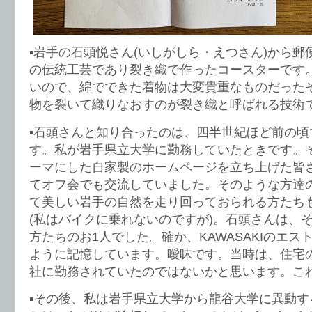
▪️岩手の石頭悦さん(いしがしら・えつさん)から
の伝統工芸であり裂き織で作ったコースターです
いので、綿でできた着物は大変貴重なものだった
物を裂いて織りなおすのが裂き織と呼ばれる技術
▪️石頭さんと知り合ったのは、四半世紀ほど前の
す。私が岩手県立大学に勤務していたときです。
ーマにした自家製のホームページを立ち上げた皆
てオフ会でも交流していました。そのような方達
て美しい岩手の自然を走り回っておられる方たち
(私はバイクに乗れないのですが)。石頭さんは、
方たちのお1人でした。確か、KAWASAKIのエ
ように記憶しています。曖昧です。当時は、住宅
社に勤務されていたのではないかと思います。こ
▪️その後、私は岩手県立大学から龍谷大学に異動