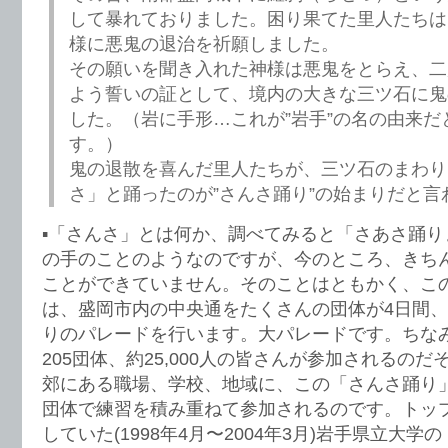
して暴れておりました。困り果てた里人たちは
様に悪鬼の退治を祈願しました。
その願いを聞き入れた神様は悪鬼をとらえ、二
よう誓いの証として、境内の大きな三ツ石に鬼
した。（岩に手形…これが”岩手”の名の由来だ
す。）
鬼の退散を喜んだ里人たちが、三ツ石のまわり
さ」と踊ったのが”さんさ踊り”の始まりだと言
▪️「さんさ」とは何か、調べてみると「さあさ踊
の手のことのようなのですが、今のところ、きち
ことができていません。そのことはともかく、こ
は、盛岡市内の中央通をたくさんの団体が4日間
りのパレードを行います。大パレードです。ちな
205団体、約25,000人の皆さんが参加されるの
郊にある職場、学校、地域に、この「さんさ踊り
団体で練習を積み重ねて参加されるのです。トッ
していた(1998年4月〜2004年3月)岩手県立大