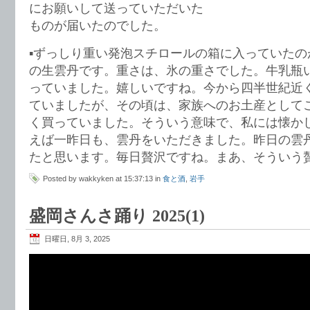
にお願いして送っていただいた
ものが届いたのでした。
▪️ずっしり重い発泡スチロールの箱に入っていた
の生雲丹です。重さは、氷の重さでした。牛乳瓶
っていました。嬉しいですね。今から四半世紀近
ていましたが、その頃は、家族へのお土産として
く買っていました。そういう意味で、私には懐か
えば一昨日も、雲丹をいただきました。昨日の雲
たと思います。毎日贅沢ですね。まあ、そういう
Posted by wakkyken at 15:37:13 in
食と酒
,
岩手
盛岡さんさ踊り 2025(1)
日曜日, 8月 3, 2025