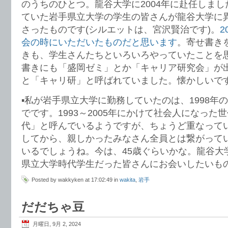
のうちのひとつ。龍谷大学に2004年に赴任しま
ていた岩手県立大学の学生の皆さんが龍谷大学に
さったものです(シルエットは、宮沢賢治です)。
2
会の時にいただいたものだと思います
。寄せ書き
きも、学生さんたちといろいろやっていたことを
書きにも「盛岡ゼミ」とか「キャリア研究会」が
と「キャリ研」と呼ばれていました。懐かしいで
▪️私が岩手県立大学に勤務していたのは、1998年の
でです。1993～2005年にかけて社会人になった
代」と呼んでいるようですが、ちょうど重なって
してから、親しかったみなさん全員とは繋がって
いるでしょうね。今は、45歳ぐらいかな。龍谷大
県立大学時代学生だった皆さんにお会いしたいも
Posted by wakkyken at 17:02:49 in
wakita
,
岩手
だだちゃ豆
月曜日, 9月 2, 2024