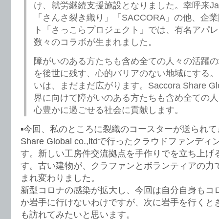
け、就労継続支援施設となりました。幸呼来Ja
「さんさ裂き織り」「SACCORA」の他、企
ト「さっこらプロジェクト」では、有名アパレ
数々のコラボが生まれました。
障がいのある方たちも含め全ての人々の活躍の
を後世に残す、心的バリアのない地域にする。
いは、まだまだ広がります。Saccora Share Globa
界に向けて障がいのある方たちも含め全ての人
心豊かに過ごせる社会に貢献します。
▪️今回、私のところに裂織のコースターが送られてきた
Share Global co.,ltdで行ったクラウドファ
す。新しい工房件交流拠点を手作りでを立ち上げ
す。古い建物が、クラファンとボランティアの力
まれ変わりました。
新型コロナの感染が拡大し、今回は自分自身もコ
か岩手に行けないわけですが、次に岩手を行くと
も訪れてみたいと思います。