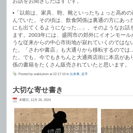
お話をお聞きしたはずです。
▪️「以前は、家具、鞄、靴といったちょっと高め
んでいた。その頃は、飲食関係は裏通の方にあっ
にも出てくるようになった…」、そのようなお話
ます。2003年には、盛岡市の郊外にイオンモー
うな従来からの中心市街地が寂れていくのではな
た。「さわや書店」も大通りから移転するのでは
た。でも、今でもきちんと大通商店街に本店があ
係の書籍をたくさん販売されていたと思います。
Posted by wakkyken at 22:17:10 in
出来事
,
岩手
大切な寄せ書き
木曜日, 12月 26, 2024