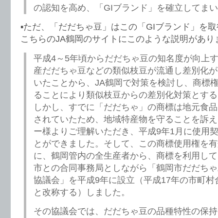
の認知を高め、「GIブランド」を確立してま
▪️ただ、「だだちゃ豆」はこの「GIブランド」を
こちらのJA鶴岡のサイトにこのような説明があり
平成4～5年頃からだだちゃ豆の知名度が向上
産だだちゃ豆などの類似枝豆が流通し差別化が
いたことから、JA鶴岡で対策を検討し、商標
ることにより類似枝豆からの差別化対策とする
しかし、すでに「だだちゃ」の商標は地元食品
されていたため、地域特産物を守ることを訴え
ー様よりご理解いただき、平成9年1月に使用
とができました。そして、この商標使用権を有
に、鶴岡管内の全生産者から、商標を利用して
市との合同事務局としながら「鶴岡市だだちゃ
協議会」を平成9年に設立（平成17年の市町村
と改称する）しました。
その協議会では、だだちゃ豆の品種特性の保持