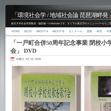
「環境社会学 / 地域社会論 琵琶湖畔発」脇田 健
龍谷大学社会学部教員・脇田健一のWebsiteです。すぐ下の青文字のメニューバーからご覧くださ
HOME
BLOG
ABOUT-A
ABOUT-B
ゼミナール
授業
研究
卒
「一戸町合併50周年記念事業 閉校小
会」 DVD
水曜日, 4月 22, 2026