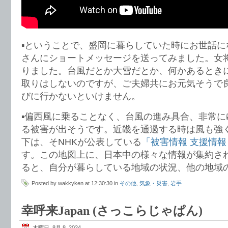
▪️ということで、盛岡に暮らしていた時にお世話に
さんにショートメッセージを送ってみました。女
りました。台風だとか大雪だとか、何かあるとき
取りはしないのですが、ご夫婦共にお元気そうで
びに行かないといけません。
▪️偏西風に乗ることなく、台風の進み具合、非常
る被害が出そうです。近畿を通過する時は風も強
下は、そNHKが公表している
「被害情報 支援情報
す。この地図上に、日本中の様々な情報が集約さ
ると、自分が暮らしている地域の状況、他の地域
Posted by wakkyken at 12:30:30 in
その他
,
気象・災害
,
岩手
幸呼来Japan (さっこらじゃぱん)
木曜日, 8月 8, 2024