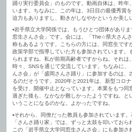
踊り実行委員会」のものです。動画自体は、昨年、
います。ちなみに、この年は、3日目の最優秀賞
迫力もありますし、動きがしなやかというか美し
▪️岩手県立大学関係では、もうひとつ団体があり
窓生さんさ会」です。会には、「The☆県大さんさ
称もあるようです。こちらの方には、同窓生です
政策学部で指導していた方も参加されています。も
られますね。私が前期高齢者ですからね。それは
時々、SNSを通じて交流しています。ちなみに、
んさ会」が「盛岡さんさ踊り」に参加するのは、2
るのだそうです。2020年と2021年は、新型コロ
を受け、開催中止となっています。本業をもつ同
過ぎた後も、なかなか難しかったようですね。と
いうことになるのかな。よかったですね。
▪️それから、同僚だった教員も参加されています
「さんさ踊り家」では、ずっと太鼓を叩いておら
この「岩手県立大学同窓生さんさ会」にも参加さ