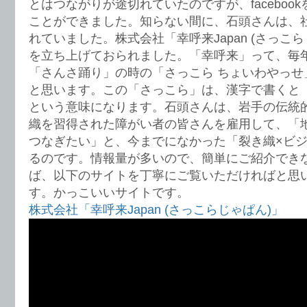
とはつながりが途切れていたのですが、faceboo
ことができました。知らない間に、石頭さんは、
れていました。株式会社「幸呼来Japan (さっこ
を立ち上げておられました。「幸呼来」って、毎
「さんさ踊り」の時の「さっこら ちょいわやっせ
と思います。この「さっこら」は、漢字で書くと
という意味になります。石頭さんは、岩手の伝統
織を習得された障がい者の皆さんを雇用して、「
つなぎたい」と、今までになかった「裂き織×ビ
るのです。情報量が多いので、簡単にご紹介でき
ば、以下のサイトを丁寧にご覧いただければと思
す。かっこいいサイトです。
株式会社「幸呼来Japan (さっこらじゃぱん)」