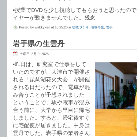
▪️授業でDVDを少し視聴してもらおうと思ったの
イヤーが動きませんでした。残念。
Posted by wakkyken at 16:25:26 in
地域づくり
,
地域再生
,
岩手
岩手県の生雲丹
土曜日, 8月 9, 2025
▪️昨日は、研究室で仕事をして
いたのですが、大津市で開催さ
れる「琵琶湖花火大会」が開催
される日だったので、電車が混
み合うことが予想されました。
ということで、駅や電車が混み
合う前に、大学から早目に帰宅
しました。すると、帰宅後すぐ
に宅配便が届きました。中身は
雲丹でした。岩手県の業者さん