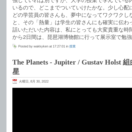
強していれば別ですが、大学の授業で学んでいる
いるので、どこまでついていけたかな。少し心配
どの学芸員の皆さんも、夢中になってワクワクし
と、その「熱量」は学生の皆さんにも確実に伝わ
話いただいた内容は、私にとっても大変貴重な時
から2日間は、琵琶湖博物館に行って展示室で勉
Posted by wakkyken at 17:27:01 in
授業
The Planets - Jupiter / Gustav 
星
火曜日, 8月 30, 2022