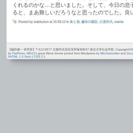
くれるのかな…と思いました。そして、今日の息
ると、まあ難しいだろうなと思ったのでした。良
Posted by wakkyken at 15:59:12 in
食と酒
,
趣味の園芸
,
介護世代
,
wakita
【脇田健一 研究室】〒612-8577 京都市伏見区深草塚本町67 龍谷大学社会学部. Copyright©2012-2026 by
by
FlatPress
.
MG12's
great iNove theme ported from Wordpress by
Mechatroniker
and
Zeu
XHTML 1.0 Strict
|
CSS 2.1