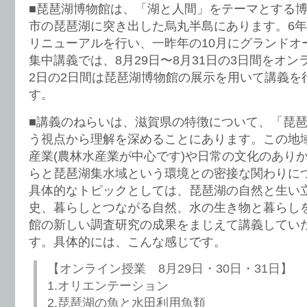
■琵琶湖博物館は、「湖と人間」をテーマとする
市の琵琶湖に突き出した烏丸半島にあります。6
リニューアルを行い、一昨年の10月にグランドオ
集中講義では、8月29日〜8月31日の3日間をオン
2日の2日間は琵琶湖博物館の展示を用いて講義を
す。
■講義のねらいは、滋賀県の特徴について、「琵
う視点から理解を深めることにあります。この地
産業(農林水産業が中心です)や日常の文化のあり
らと琵琶湖集水域という環境との密接な関わりに
具体的なトピックとしては、琵琶湖の自然と生い
史、暮らしとつながる自然、水の生き物と暮らし
館の新しい調査研究の成果をまじえて講義してい
す。具体的には、こんな感じです。
【オンライン授業 8月29日・30日・31日】
1.オリエンテーション
2.琵琶湖の魚と水田利用魚類