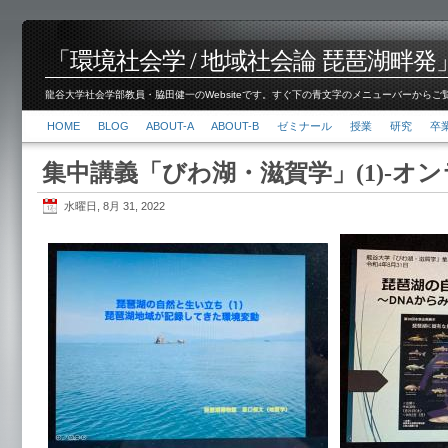
「環境社会学 / 地域社会論 琵琶湖畔発」脇田 健
龍谷大学社会学部教員・脇田健一のWebsiteです。すぐ下の青文字のメニューバーからご覧くださ
HOME
BLOG
ABOUT-A
ABOUT-B
ゼミナール
授業
研究
卒
集中講義「びわ湖・滋賀学」(1)-オン
水曜日, 8月 31, 2022