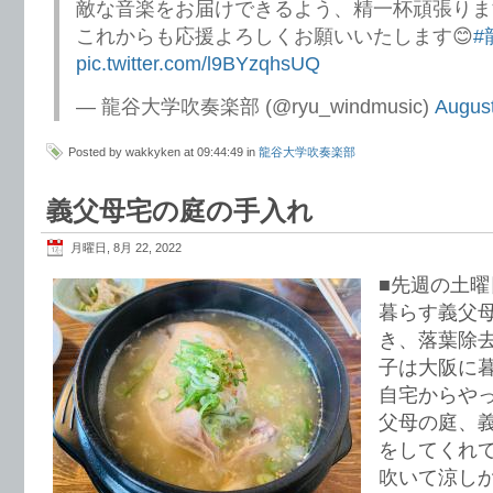
敵な音楽をお届けできるよう、精一杯頑張りま
これからも応援よろしくお願いいたします😊
#
pic.twitter.com/l9BYzqhsUQ
— 龍谷大学吹奏楽部 (@ryu_windmusic)
August
Posted by wakkyken at 09:44:49 in
龍谷大学吹奏楽部
義父母宅の庭の手入れ
月曜日, 8月 22, 2022
■先週の土曜
暮らす義父
き、落葉除
子は大阪に
自宅からや
父母の庭、
をしてくれ
吹いて涼し