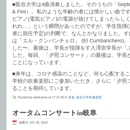
■龍谷大学は4曲演奏しました。そのうちの「September
& Fire）。私のような年齢の者には懐かしい曲
ピアノ(電気ピアノ)の電源が抜けてしまったらし
れれ…」という瞬間があったのですが、学生指揮(
者に就任予定)の判断で、なんとかなりました。す
は「エル・クンバンチェロ」 (El Cumbancher
した〜。最後は、学長が指揮をす入澤崇学長が「
した。毎回、「夕照コンサート」の最後は、学長
ことになっています。
■来年は、コロナ感染のことなど、何も心配する
学校の吹奏楽部にご参加いただき、さらに「夕照
ることを期待しています。
Posted by wakkyken at 17:21:40 in
音楽
,
龍谷大学吹奏楽部
オータムコンサートin岐阜
金曜日, 8月 26, 2022