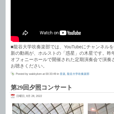
■龍谷大学吹奏楽部では、YouTubeにチャンネ
新の動画が、ホルストの「惑星」の木星です。昨年
オフォニーホールで開催された定期演奏会で演奏
お聴きください。
Posted by wakkyken at 00:33:49 in
音楽
,
龍谷大学吹奏楽部
第29回夕照コンサート
日曜日, 8月 28, 2022