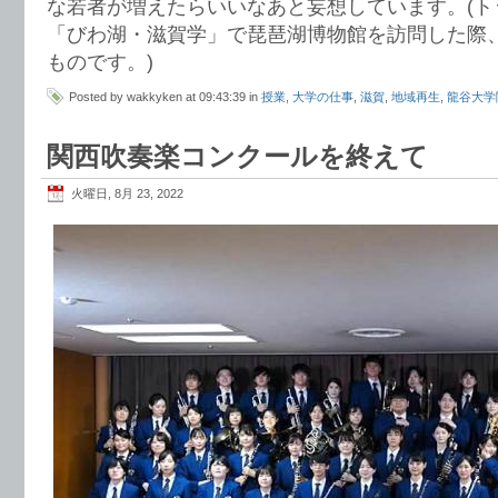
な若者が増えたらいいなあと妄想しています。(ト
「びわ湖・滋賀学」で琵琶湖博物館を訪問した際
ものです。)
Posted by wakkyken at 09:43:39 in
授業
,
大学の仕事
,
滋賀
,
地域再生
,
龍谷大学
関西吹奏楽コンクールを終えて
火曜日, 8月 23, 2022