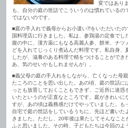
変ではあり
も、自分の庭の世話でこういうのは慣れているの
ではないのです。
■庭の手入れで義母からお小遣い⁈をいただいたの
国料理店に行きました。私は、参鶏湯の定食でし
腹の中に、漢方薬にもなる高麗人参、餅米、ナツ
どを入れてじっくり煮込んだ料理です。私自身、
したが、滋養のある料理で精をつけることができ
あ、気のせいかもしれませんが）。
■義父母の庭の手入れをしながら、亡くなった母
たころのことを思い出した。あの頃、庭の世話に
っとも放置しておくこともできず、ご近所に迷惑
いたというのが正直なところです。庭がきれいに
すが、あの頃は義務感だけでやっていました。も
自宅で庭の世話をしているうちに、先ほど書いた
きました。ただし、20年後は果たしてそんなこと
ふと思いました。その時、子どもたちは今回のよ