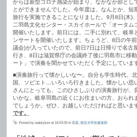
からは新型コロナ感染が始まり、なかなか部とし
とができませんでした。今年度は、なんとか、短
旅行を実施できることになりました。9月8日(木)
二羽島文化センター・スカイホールで「オータムコン
開催いたします。前日には、二手に別れて、岐阜
ンサートを開催いたします。ちょうど、8日の午前
議会)が入っていたので、前日7日は日帰りで名古
行き、8日は滋賀県庁の会議終了後に羽島市に移
ート」で演奏を聞かせていただく予定にしていま
■演奏旅行って懐かしいな〜。自分も学生時代、
国、ソビエト…いろいろ行きました。懐かしい思
さんにとっても、このひさしぶりの演奏旅行が、
いかな。岐阜羽島の近くにお住まいの方、おられ
でしょうか。ぜひ、お越しいただければと思いま
です。
Posted by wakkyken at 16:03:05 in
音楽
,
龍谷大学吹奏楽部