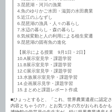
3.琵琶湖・河川の漁業
4.魚のゆりかご水田・滋賀の水田農業
5.近江のふなずし
6.琵琶湖の漁具・人々の暮らし
7.水辺の暮らし・森の暮らし
8.気候変動と人の利用による植生変遷
9.琵琶湖の固有魚の進化
【展示による授業 9月1日・2日】
10.A展示室見学・課題学習
11.B展示室見学・課題学習
12.C展示室見学・課題学習
13.水族展示室見学・課題学習
14.企画展示見学・課題学習
15.まとめと課題レポート作成
■ひょっとすると、「これ、世界農業遺産に認定
内容とちゃうの?」とお気づきの方がおられるか
博物館の学芸員の先生方が、特に世界農業遺産を