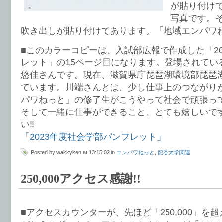
が貼り付け
写真です。
吹き出しが貼り付けてあります。「地域エンパワね
■このカラーコピーは、入試部広報で作成した「20
レット」の15ページ目になります。登場されてい
悠佳さんです。現在、滋賀県庁琵琶湖環境部琵琶
ています。川端さんとは、少し仕事上のつながり
パワねっと」の修了生がこうやって社会で頑張っ
そして一緒に仕事ができること、とても嬉しいで
い‼️
「2023年度社会学部パンフレット」
Posted by wakkyken at 13:15:02 in
エンパワねっと
,
龍谷大学関連
250,000アクセス感謝!!
■アクセスカウンターが、先ほど「250,000」を