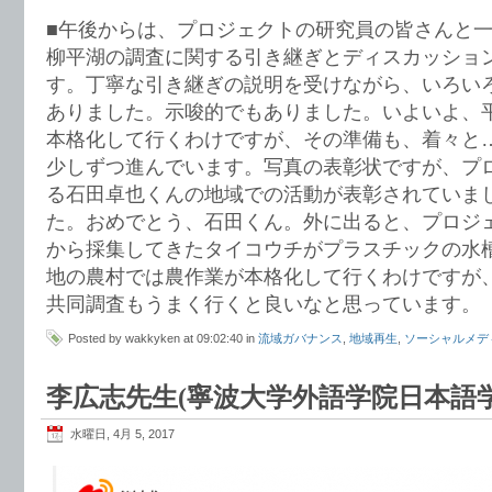
■午後からは、プロジェクトの研究員の皆さんと
柳平湖の調査に関する引き継ぎとディスカッショ
す。丁寧な引き継ぎの説明を受けながら、いろい
ありました。示唆的でもありました。いよいよ、
本格化して行くわけですが、その準備も、着々と
少しずつ進んでいます。写真の表彰状ですが、プ
る石田卓也くんの地域での活動が表彰されていま
た。おめでとう、石田くん。外に出ると、プロジ
から採集してきたタイコウチがプラスチックの水
地の農村では農作業が本格化して行くわけですが
共同調査もうまく行くと良いなと思っています。
Posted by wakkyken at 09:02:40 in
流域ガバナンス
,
地域再生
,
ソーシャルメデ
李広志先生(寧波大学外語学院日本語
水曜日, 4月 5, 2017