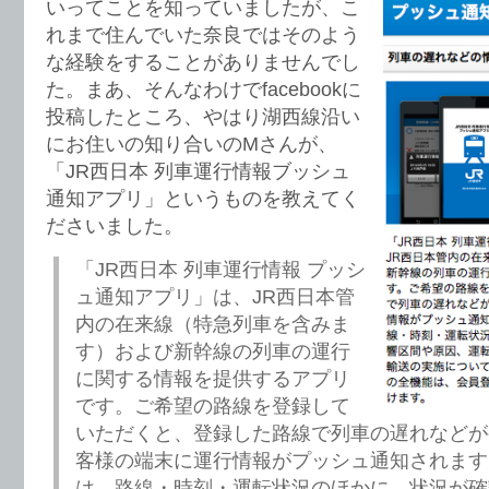
いってことを知っていましたが、こ
れまで住んでいた奈良ではそのよう
な経験をすることがありませんでし
た。まあ、そんなわけでfacebookに
投稿したところ、やはり湖西線沿い
にお住いの知り合いのMさんが、
「JR西日本 列車運行情報ブッシュ
通知アプリ」というものを教えてく
ださいました。
「JR西日本 列車運行情報 プッシ
ュ通知アプリ」は、JR西日本管
内の在来線（特急列車を含みま
す）および新幹線の列車の運行
に関する情報を提供するアプリ
です。ご希望の路線を登録して
いただくと、登録した路線で列車の遅れなどが
客様の端末に運行情報がプッシュ通知されます
は、路線・時刻・運転状況のほかに、状況が確