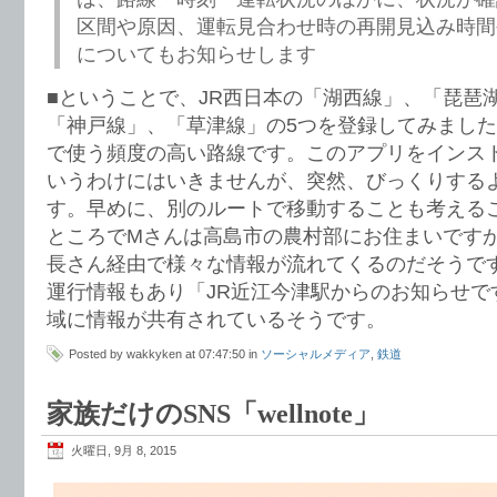
区間や原因、運転見合わせ時の再開見込み時間
についてもお知らせします
■ということで、JR西日本の「湖西線」、「琵琶
「神戸線」、「草津線」の5つを登録してみまし
で使う頻度の高い路線です。このアプリをインス
いうわけにはいきませんが、突然、びっくりする
す。早めに、別のルートで移動することも考える
ところでMさんは高島市の農村部にお住まいです
長さん経由で様々な情報が流れてくるのだそうです
運行情報もあり「JR近江今津駅からのお知らせで
域に情報が共有されているそうです。
Posted by wakkyken at 07:47:50 in
ソーシャルメディア
,
鉄道
家族だけのSNS「wellnote」
火曜日, 9月 8, 2015