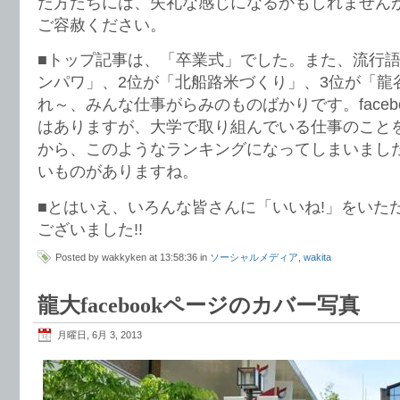
た方たちには、失礼な感じになるかもしれません
ご容赦ください。
■トップ記事は、「卒業式」でした。また、流行語
ンパワ」、2位が「北船路米づくり」、3位が「龍
れ～、みんな仕事がらみのものばかりです。faceb
はありますが、大学で取り組んでいる仕事のこと
から、このようなランキングになってしまいまし
いものがありますね。
■とはいえ、いろんな皆さんに「いいね!」をいた
ございました!!
Posted by wakkyken at 13:58:36 in
ソーシャルメディア
,
wakita
龍大facebookページのカバー写真
月曜日, 6月 3, 2013