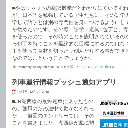
■やはりネットの翻訳機能だとわかりにくいです
が、日本語を勉強している学生たちに、その語学
学して語学とは別の専門性を身につけるようにし
を勧めたのです。その際、語学＝道具=包丁と、専
を使ったので、その時のことを説明されているの
る包丁を持つことを最終的な目標にするのではな
丁を使って食材を切ったり刻んだりする事ができ
なのでは…ということでしょうか。
Posted by wakkyken at 04:26:08 in
中国
,
ソーシャルメディア
,
出来事
列車運行情報プッシュ通知アプリ
木曜日, 12月 29, 2016
■JR湖西線の最終電車に乗ったもの
の、強風のため途中で動かなくなっ
た…。前回のエントリーでは、その
ことを書きました。湖西線が風に弱