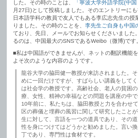
した。その時のことは、
「寧波大学外語学院(中
月27日)として投稿しました。そのエントリーに
日本語学科の教員で友人でもある李広志先生の授
りました。その時のことを、
李先生ご自身も中国
ており、先日、メールでお知らせくださいました
るのは、中国最大のSNSであるWeibo（微博)です
■私は中国語ができませんが、ネットの翻訳機能
よそ次のような内容のようです。
龍谷大学の脇田健一教授が来訪されました。そ
めに一回だけですが、すばらしい講義をしてく
は社会学の教授です。高齢社会、老人の貧困の
療、女性、精神の幸福などの問題を講座の中で
10年前に、私たちは、脇田教授と力を合わせ
区の葬儀と埋葬の風習に関して研究したことが
生に対して、言語を一つの道具であり、その道
性を身につけてはどうかと勧めました。言い換
丁であり、専門性は食材です。