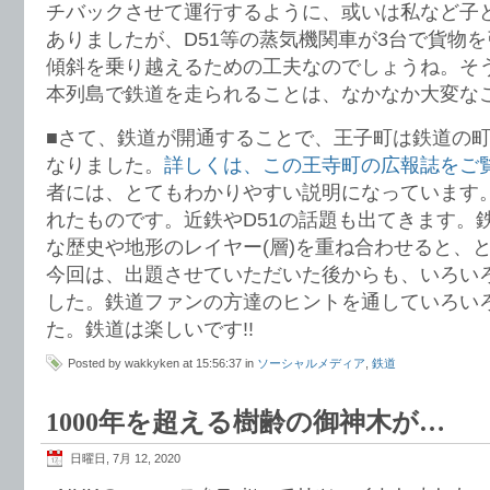
チバックさせて運行するように、或いは私など子
ありましたが、D51等の蒸気機関車が3台で貨物
傾斜を乗り越えるための工夫なのでしょうね。そ
本列島で鉄道を走られることは、なかなか大変な
■さて、鉄道が開通することで、王子町は鉄道の
なりました。
詳しくは、この王寺町の広報誌をご
者には、とてもわかりやすい説明になっています。
れたものです。近鉄やD51の話題も出てきます。
な歴史や地形のレイヤー(層)を重ね合わせると、
今回は、出題させていただいた後からも、いろい
した。鉄道ファンの方達のヒントを通していろい
た。鉄道は楽しいです!!
Posted by wakkyken at 15:56:37 in
ソーシャルメディア
,
鉄道
1000年を超える樹齢の御神木が…
日曜日, 7月 12, 2020