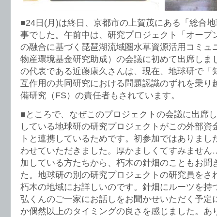
■24日(月)は終日、京都市の上賀茂にある「総合
事でした。午前中は、研究プロジェクト「オープ
の融合に基づく琵琶湖流域圏水草資源活用コミュ
物産環境基金研究助成）の会議に初めて出席しま
の代表である近藤康久さんは、現在、地球研で「
互作用の共同研究における問題認識のずれを乗り
備研究（FS）の責任者もされています。
■ところで、なぜこのプロジェクトの会議に出席
している地球研の研究プロジェクトがこの外部資
トと連携しているためです。初参加ではありまし
わせていただきました。厚かましくてすみません
加している方たちから、朽木の針畑のこともお聞
た。地球研の別の研究プロジェクトの研究員をさ
朽木の地域にお詳しいのです。針畑にルーツを持
弘くんのご一家にお話しをお聞かせいただく予定
か偶然以上のタイミングの良さを感じました。あ