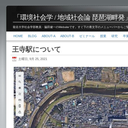
「環境社会学 / 地域社会論 琵琶湖畔発」脇田 健
龍谷大学社会学部教員・脇田健一のWebsiteです。すぐ下の青文字のメニューバーからご覧くださ
HOME
BLOG
ABOUT-A
ABOUT-B
ゼミナール
授業
研究
卒
王寺駅について
土曜日, 9月 25, 2021