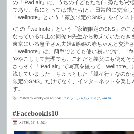
の「iPad air」に、うちの子どもたち(＝孫たち)
であり、私にとっては甥たち)と、日常的に交流し
「wellnote」という「家族限定のSNS」をイン
▪︎この「wellnote」という「家族限定のSNS」
なっている年上の同僚 H先生から教えていただき
東京にいる息子さん夫婦&孫娘の赤ちゃんと交流
「wellnote」は、簡単でとても使い易いです。「fac
ややこしくて無理でも、これだと義父にも使えそ
さっそく「iPad air」で写真を撮って「wellno
流していました。ちょっとした「親孝行」なのか
限定のSNS」だけでなく、インターネットを楽し
す。
Posted by wakkyken at 05:41:52 in
ソーシャルメディア
,
wakita
#‎FacebookIs10
木曜日, 2月 6, 2014