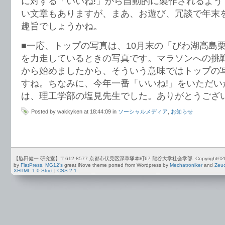
に対する「いいね!」から自動的に製作されるよう
い文章もありますが、まあ、お遊び、冗談で年末
趣旨でしょうかね。
■一応、トップの写真は、10月末の「びわ湖高島
を力走しているときの写真です。マラソンへの挑戦
から始めましたから、そういう意味ではトップの
すね。ちなみに、今年一番「いいね!」をいただいたf
は、理工学部の塩見先生でした。ありがとうござ
Posted by wakkyken at 18:44:09 in
ソーシャルメディア
,
お知らせ
【脇田健一 研究室】〒612-8577 京都市伏見区深草塚本町67 龍谷大学社会学部. Copyright©2012-2026 by
by
FlatPress
.
MG12's
great iNove theme ported from Wordpress by
Mechatroniker
and
Zeu
XHTML 1.0 Strict
|
CSS 2.1