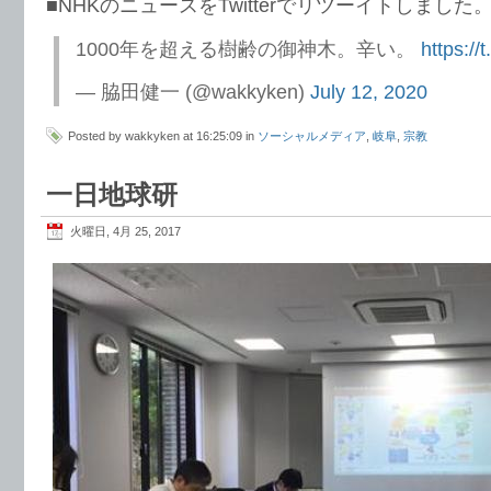
■NHKのニュースをTwitterでリツーイトしました
1000年を超える樹齢の御神木。辛い。
https:/
— 脇田健一 (@wakkyken)
July 12, 2020
Posted by wakkyken at 16:25:09 in
ソーシャルメディア
,
岐阜
,
宗教
一日地球研
火曜日, 4月 25, 2017