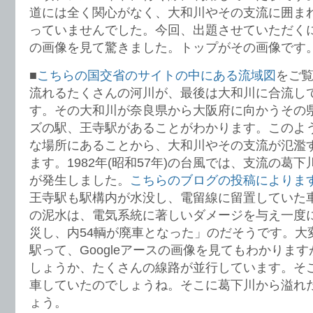
道には全く関心がなく、大和川やその支流に囲ま
っていませんでした。今回、出題させていただくにあ
の画像を見て驚きました。トップがその画像です
■
こちらの国交省のサイトの中にある流域図
をご
流れるたくさんの河川が、最後は大和川に合流し
す。その大和川が奈良県から大阪府に向かうその
ズの駅、王寺駅があることがわかります。このよ
な場所にあることから、大和川やその支流が氾濫
ます。1982年(昭和57年)の台風では、支流の葛
が発生しました。
こちらのブログの投稿によりま
王寺駅も駅構内が水没し、電留線に留置していた
の泥水は、電気系統に著しいダメージを与え一度に1
災し、内54輌が廃車となった」のだそうです。大
駅って、Googleアースの画像を見てもわかりま
しょうか、たくさんの線路が並行しています。そ
車していたのでしょうね。そこに葛下川から溢れ
ょう。