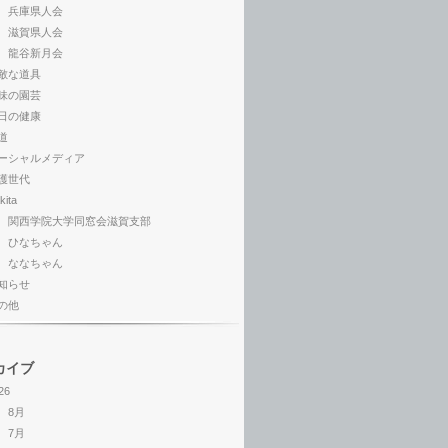
兵庫県人会
滋賀県人会
龍谷新月会
敵な道具
味の園芸
日の健康
道
ーシャルメディア
護世代
kita
関西学院大学同窓会滋賀支部
ひなちゃん
ななちゃん
知らせ
の他
カイブ
26
8月
7月