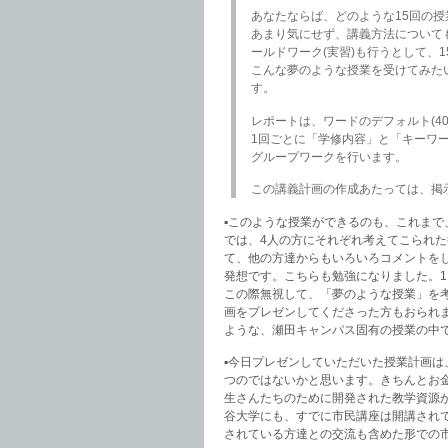
あなたならば、どのような15回の
あまり気にせず、講義方法について
ールドワーク(実習)も行うとして、
こんな夢のような授業を受けてみた
す。
レポートは、ワードのデフォルト(4
1回ごとに「学修内容」と「キーワ
グループワークを行います。
この講義計画の作成あたっては、掲
▪️このような授業ができるのも、これま
では、4人の方にそれぞれ考えてこられ
て、他の方達からもいろいろコメントを
発想です。こちらも勉強になりました。1
この際無視して、「夢のような授業」を
画をプレゼンしてくださった方もおられ
ような、瀬田キャンパス固有の授業の中
▪️今日プレゼンしていただいた授業計画
つのではないかと思います。きちんとお
生さんたちのために開発された教学資源
谷大学にも、すでに市民講座は開講され
されている方達との交流も含めた形での