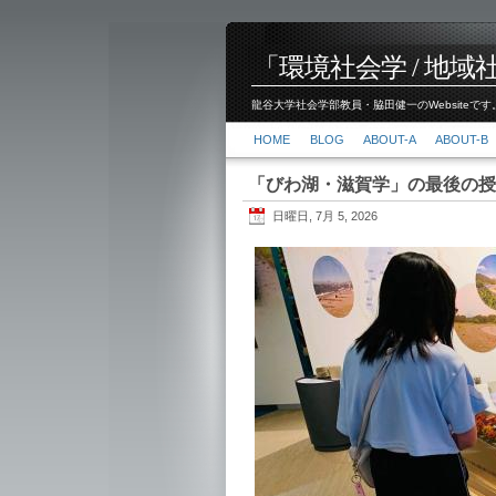
「環境社会学 / 地域社会
龍谷大学社会学部教員・脇田健一のWebsiteです。
HOME
BLOG
ABOUT-A
ABOUT-B
「びわ湖・滋賀学」の最後の授
日曜日, 7月 5, 2026