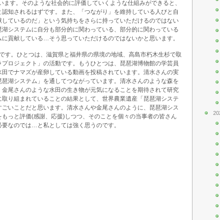
ています。そのような社会的に評価していくような仕組みができると、
と認知されるはずです。また、「つながり」を維持している人びと自
献しているのだ」という気持ちをさらに持っていただけるのではない
琶湖システムに自分も部分的に関わっている、部分的に関わっている
ムに貢献している…そう思っていただけるのではないかと思います。
のリンクです。ひとつは、滋賀県と福井県の県境の地域、高島市朽木生杉で取
ラプロジェクト」の活動です。もうひとつは、琵琶湖博物館の学芸員
水田でナマズが産卵している動画を投稿されています。清水さんの実
琵琶湖システム」を通してつながっています。清水さんのような森を
、金尾さんのような水田の生き物が元気になることを期待されて研究
に取り組まれていることの結果として、世界農業遺産「琵琶湖システ
すごいことだと思います。清水さんや金尾さんのように、琵琶湖シス
20
もっと評価(感謝、応援)しつつ、そのことを個々の当事者の皆さん
必要なのでは…と私としては強く思うのです。