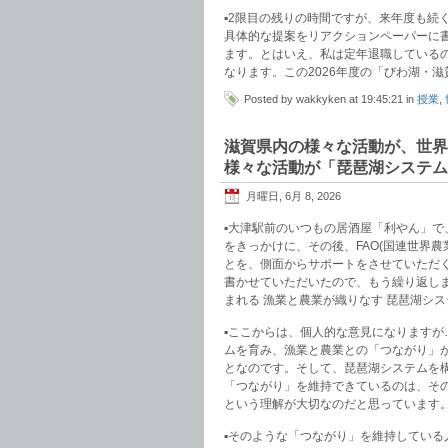
▪️2限目の残りの時間ですが、来年度も
具体的な提案をリアクションペーパーに
ます。とはいえ、私は定年退職している
なります。この2026年度の「びわ湖・
Posted by wakkyken at 19:45:21 in
授業
,
滋賀県内の様々な活動が、世界
様々な活動が「琵琶湖システム
月曜日, 6月 8, 2026
▪️大津駅前のいつもの居酒屋「利やん」
をきっかけに、その後、FAO(国連世界
とを、側面からサポートをさせていただ
書かせていただいたので、もう繰り返しま
まれる 漁業と農業が織りなす 琵琶湖シ
▪️ここからは、個人的な意見になります
ムを育み、漁業と農業との「つながり」
となのです。そして、琵琶湖システムを
「つながり」を維持できているのは、そ
という理解が大切なのだと思っています
▪️そのような「つながり」を維持してい