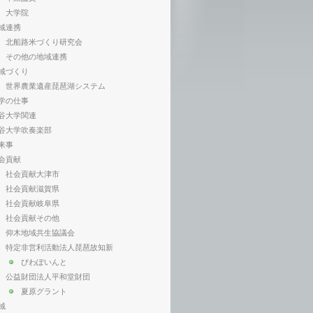
大学院
域連携
北船路米づくり研究会
その他の地域連携
域づくり
世界農業遺産琵琶湖システム
学の仕事
谷大学関連
谷大学吹奏楽部
来事
会貢献
社会貢献大津市
社会貢献滋賀県
社会貢献岐阜県
社会貢献その他
仰木地域共生協議会
特定非営利活動法人琵琶故知新
びわぽいんと
公益財団法人平和堂財団
夏原グラント
域