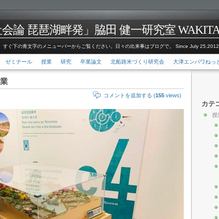
論 琵琶湖畔発」脇田 健一研究室 WAKITA Kenic
すぐ下の青文字のメニューバーからご覧ください。日々の出来事はブログで。 Since July 25,201
ゼミナール
授業
研究
卒業論文
北船路米づくり研究会
大津エンパワねっ
業
コメントを追加する (
155
views)
カテ
授