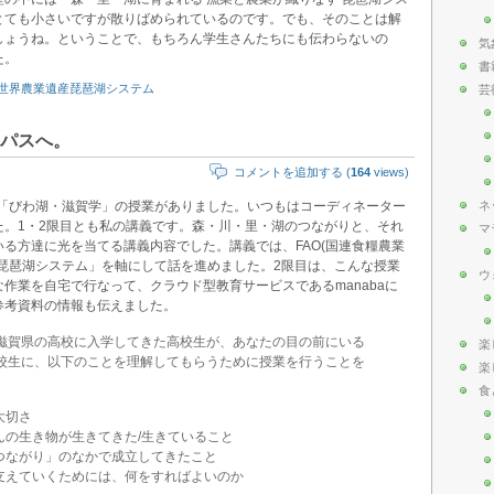
とても小さいですが散りばめられているのです。でも、そのことは解
しょうね。ということで、もちろん学生さんたちにも伝わらないの
気
た。
書
世界農業遺産琵琶湖システム
芸
パスへ。
コメントを追加する (
164
views)
で「びわ湖・滋賀学」の授業がありました。いつもはコーディネーター
ネ
た。1・2限目とも私の講義です。森・川・里・湖のつながりと、それ
マ
る方達に光を当てる講義内容でした。講義では、FAO(国連食糧農業
琵琶湖システム」を軸にして話を進めました。2限目は、こんな授業
ウ
作業を自宅で行なって、クラウド型教育サービスであるmanabaに
参考資料の情報も伝えました。
滋賀県の高校に入学してきた高校生が、あなたの目の前にいる
楽
校生に、以下のことを理解してもらうために授業を行うことを
楽
食
大切さ
んの生き物が生きてきた/生きていること
つながり」のなかで成立してきたこと
を支えていくためには、何をすればよいのか