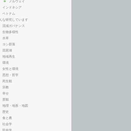
ノルウェイ
インドネシア
ベトナム
んな研究しています
流域ガバナンス
生物多様性
水草
ヨシ群落
琵琶湖
地域再生
環境
女性と環境
思想・哲学
死生観
宗教
幸せ
景観
地理・地形・地図
歴史
食と農
社会学
民俗学