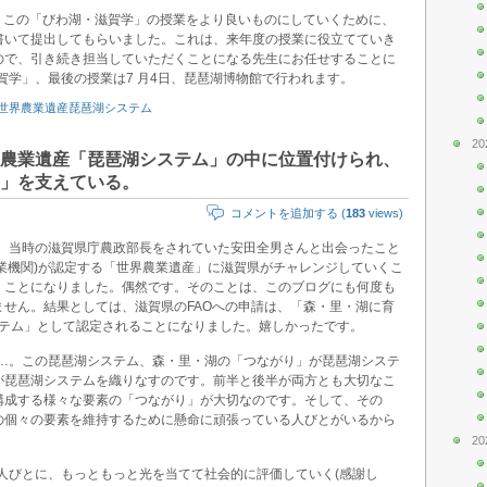
続くこの「びわ湖・滋賀学」の授業をより良いものにしていくために、
書いて提出してもらいました。これは、来年度の授業に役立てていき
ので、引き続き担当していただくことになる先生にお任せすることに
滋賀学」、最後の授業は7 月4日、琵琶湖博物館で行われます。
世界農業遺産琵琶湖システム
20
農業遺産「琵琶湖システム」の中に位置付けられ、
」を支えている。
コメントを追加する (
183
views)
で、当時の滋賀県庁農政部長をされていた安田全男さんと出会ったこと
農業機関)が認定する「世界農業遺産」に滋賀県がチャレンジしていくこ
くことになりました。偶然です。そのことは、このブログにも何度も
せん。結果としては、滋賀県のFAOへの申請は、「森・里・湖に育
ステム」として認定されることになりました。嬉しかったです。
が…。この琵琶湖システム、森・里・湖の「つながり」が琵琶湖システ
が琵琶湖システムを織りなすのです。前半と後半が両方とも大切なこ
構成する様々な要素の「つながり」が大切なのです。そして、その
の個々の要素を維持するために懸命に頑張っている人びとがいるから
。
20
る人びとに、もっともっと光を当てて社会的に評価していく(感謝し