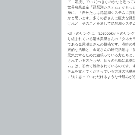
て、応援していく)べきなのかなと思っ
世界農業遺産「琵琶湖システム」がもっ
身に、「自分たちは琵琶湖システムに貢
かと思います。多くの皆さんに巨大な琵
けれど、そのことを通して琵琶湖システ
▪️以下のリンクは、facebookから
り組まれている清水美里さんの「タネカ
である金尾滋史さんの投稿です。湖畔の
践的な活動と、金尾さんの研究活動は「
元気にするために頑張っている方たちと
されている方たちが、個々の活動に真剣
ム」は、初めて維持されているのです。
テムを支えてくださっている方達の活動を
に強く思っていただけるような仕組みが