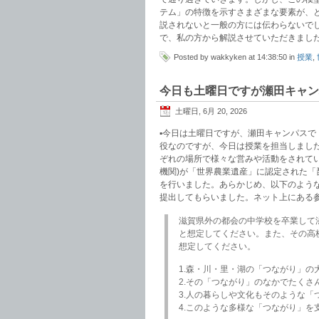
テム」の特徴を示すさまざまな要素が、
説されないと一般の方には伝わらないで
で、私の方から解説させていただきまし
Posted by wakkyken at 14:38:50 in
授業
,
今日も土曜日ですが瀬田キャン
土曜日, 6月 20, 2026
▪️今日は土曜日ですが、瀬田キャンパス
役なのですが、今日は授業を担当しまし
ぞれの場所で様々な営みや活動をされてい
機関)が「世界農業遺産」に認定された「
を行いました。あらかじめ、以下のような
提出してもらいました。ネット上にある
滋賀県外の都会の中学校を卒業して
と想定してください。また、その高
想定してください。
1.森・川・里・湖の「つながり」の
2.その「つながり」のなかでたくさ
3.人の暮らしや文化もそのような「
4.このような多様な「つながり」