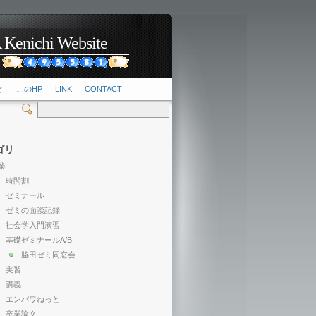
hi Website
2
と
このHP
LINK
CONTACT
ゴリ
業
時間割
ゼミナール
ゼミの面談記録
社会学入門演習
基礎ゼミナールA/B
脇田ゼミ同窓会
実習
講義
エンパワねっと
卒業論文