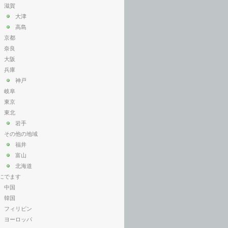
滋賀
大津
高島
京都
奈良
大阪
兵庫
神戸
岐阜
東京
東北
岩手
その他の地域
福井
富山
北海道
にでます
中国
韓国
フィリピン
ヨーロッパ