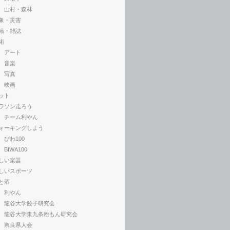
山村・森林
象・災害
籍・雑誌
術
アート
音楽
写真
映画
ット
ラソン走ろう
チーム利やん
ォーキングしよう
びわ100
BIWA100
しい楽器
しいスポーツ
と酒
利やん
龍谷大学餃子研究会
龍谷大学東九条粉もん研究会
奈良県人会