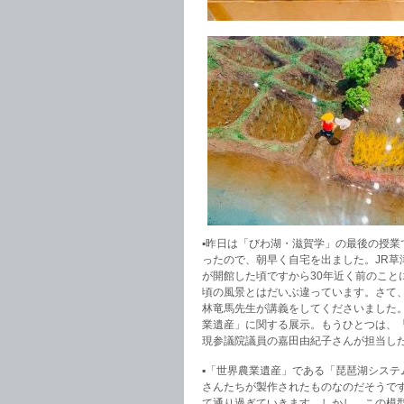
▪️昨日は「びわ湖・滋賀学」の最後の授
ったので、朝早く自宅を出ました。JR草
が開館した頃ですから30年近く前のこ
頃の風景とはだいぶ違っています。さて
林竜馬先生が講義をしてくださいました
業遺産」に関する展示。もうひとつは、「
現参議院議員の嘉田由紀子さんが担当し
▪️「世界農業遺産」である「琵琶湖シス
さんたちが製作されたものなのだそうで
て通り過ぎていきます。しかし、この模型