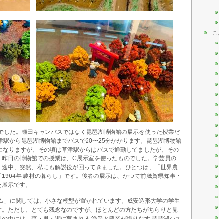
こ
業でした。瀬田キャンパスではなく琵琶湖博物館の展示を使った授業だ
津駅から琵琶湖博物館までバスで20〜25分かかります。琵琶湖博物館
とになりますが、その頃は草津駅からはバスで通勤してましたが、その
、昨日の博物館での授業は、C展示室を使ったものでした。学芸員の
。途中、突然、私にも解説役が回ってきました。ひとつは、「世界農
1964年 農村の暮らし」です。後者の展示は、かつて前滋賀県知事・
た展示です。
テム」に関しては、小さな模型が置かれています。成安造形大学の学生
す。ただし、とても残念なのですが、ほとんどの方たちがちらりと見
の中には「森・里・湖に育まれる 漁業と農業が織りなす 琵琶湖シス