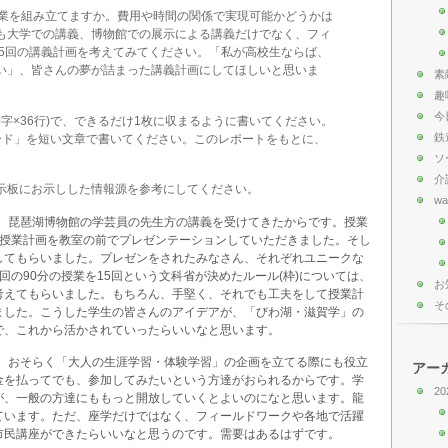
授業を組み立てますか。費用や時間の関係で実現可能かどうかは
も大学での講義、博物館での展示による講義だけでなく、フィ
15回の講義計画を考えてみてください。「私が高校生ならば、
い」、皆さんの夢が詰まった講義計画にしてほしいと思いま
素
趣
今
0字×36行)で、できるだけ1枚に収まるように書いてください。
鉄
ード」を短い文章で書いてください。このレポートをもとに、
ソ
介
示板にお示しした情報源を参考にしてください。
wa
で、琵琶湖博物館の学芸員の先生方の講義を受けてきたからです。授業
た授業計画を教室の前でプレゼンテーションしていただきました。そし
してもらいました。プレゼンをされたみなさん、それぞれユニークな
回の90分の授業を15回という文科省が決めたルール(枠)については、
お
考えてもらいました。もちろん、手堅く、それでも工夫をして授業計
そ
ました。こうした学生の皆さんのアイデアが、「びわ湖・滋賀学」の
で、これから活かされていったらいいなと思います。
は、おそらく「大人の生涯学習・体験学習」の企画を立てる際にも役立
アー
金を払ってでも、参加してみたいという方達がおられるからです。学
20
が、一般の方達にももっと開放していくとよいのになと思います。龍
ています。ただ、座学だけではなく、フィールドワークや各地で活躍
市民講座ができたらいいなと思うのです。需要はあるはずです。