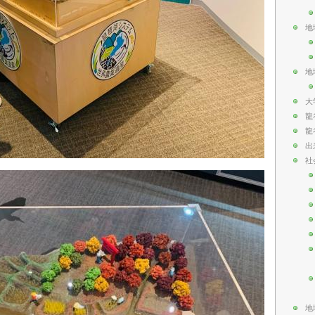
地
地
大
龍
龍
出
社
地