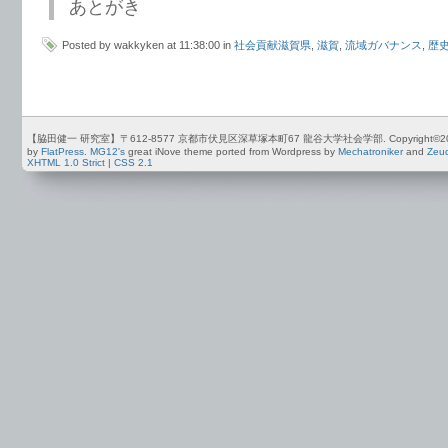
あとがき
Posted by wakkyken at 11:38:00 in
社会貢献滋賀県
,
滋賀
,
流域ガバナンス
,
歴
【脇田健一 研究室】〒612-8577 京都市伏見区深草塚本町67 龍谷大学社会学部. Copyright©2012-2026 by
by
FlatPress
.
MG12's
great iNove theme ported from Wordpress by
Mechatroniker
and
Zeu
XHTML 1.0 Strict
|
CSS 2.1