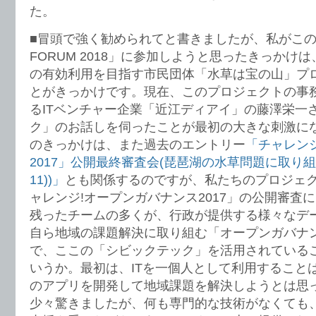
た。
■冒頭で強く勧められてと書きましたが、私がこの「CI
FORUM 2018」に参加しようと思ったきっかけ
の有効利用を目指す市民団体「水草は宝の山」プ
とがきっかけです。現在、このプロジェクトの事
るITベンチャー企業「近江ディアイ」の藤澤栄一
ク」のお話しを伺ったことが最初の大きな刺激に
のきっかけは、また過去のエントリー
「チャレン
2017」公開最終審査会(琵琶湖の水草問題に取り
11))」
とも関係するのですが、私たちのプロジェ
ャレンジ!オープンガバナンス2017」の公開審査
残ったチームの多くが、行政が提供する様々なデ
自ら地域の課題解決に取り組む「オープンガバナ
で、ここの「シビックテック」を活用されている
いうか。最初は、ITを一個人として利用すること
のアプリを開発して地域課題を解決しようとは思
少々驚きましたが、何も専門的な技術がなくても