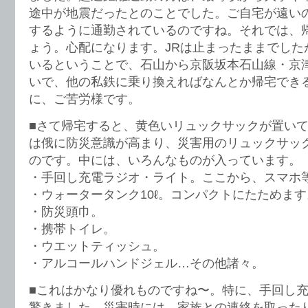
途中が地震だったとのことでした。ご自宅が遠い
するように通勤されているのですね。それでは、
ょう。心配になります。JRは止まったままでした
いるということで、石山から京阪坂本石山線・京
いで、他の私鉄に乗り換えればなんとか帰宅でき
に、ご苦労様です。
■さて帰宅すると、黄色いリュックサックが置い
は俄に防災意識が高まり、災害用のリュックサッ
のです。中には、いろんなものが入っています。
・手回し充電ラジオ・ライト。ここから、スマホ
・ウォータータンク10ℓ。コンパクトにたためます
・防災頭巾。
・携帯トイレ。
・ウエットティッシュ。
・アルコールハンドジェル…その他諸々。
■これはかなり優れものですね〜。特に、手回し
驚きました。災害時には、家族との連絡を取った