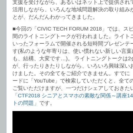
支援を受けながら、あるいはネット上で提供され
活用しながら、いろんな地域問題解決の取り組み
とが、だんだんわかってきました。
■今回の「CIVIC TECH FORUM 2018」では、
間のライトニングトークが行われました。ライト
いったフォーラムで開催される短時間プレゼンテ
す(私のような年寄りは、使い慣れない新しい言葉
も、結構、大変です…)。 ライトニングトークは
が、行ったりきたりしながら、いろいろ興味深い
けました。その全てをご紹介できません。すでに「C
ードに「YouTube」で検索していただくと、全
ご覧いただけますが、一つだけシェアしておきた
「CTF2018 シニアとスマホの素敵な関係～講座1
トの問題」
です。