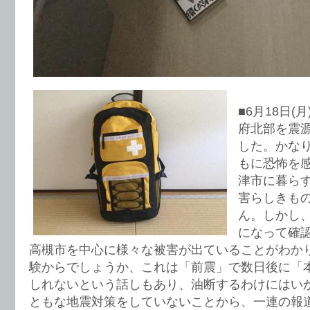
■6月18日(
府北部を震
した。かな
もに恐怖を
津市に暮ら
害らしきも
ん。しかし
になって確
高槻市を中心に様々な被害が出ていることがわか
験からでしょうか、これは「前震」で数日後に「
しれないという話しもあり、油断するわけにはい
ともな地震対策をしていないことから、一連の報