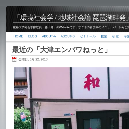
「環境社会学 / 地域社会論 琵琶湖畔発」脇田 健
龍谷大学社会学部教員・脇田健一のWebsiteです。すぐ下の青文字のメニューバーからご覧くださ
HOME
BLOG
ABOUT-A
ABOUT-B
ゼミナール
授業
研究
卒
最近の「大津エンバワねっと」
金曜日, 6月 22, 2018