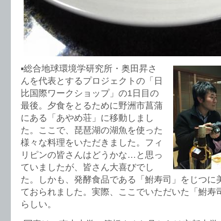
▪︎総合地球環境学研究所・奥田昇さ
んを代表とするプロジェクトの「日
比国際ワークショップ」の1日目の
最後。夕食をとるために野洲市菖蒲
にある「あやめ荘」に移動しまし
た。ここで、琵琶湖の湖魚を使った
様々な料理をいただきました。フィ
リピンの皆さんはどうかな…と思っ
ていましたが、皆さん大喜びでし
た。しかも、発酵食品である「鮒寿司」をじつに
ておられました。実際、ここでいただいた「鮒寿
らしい。