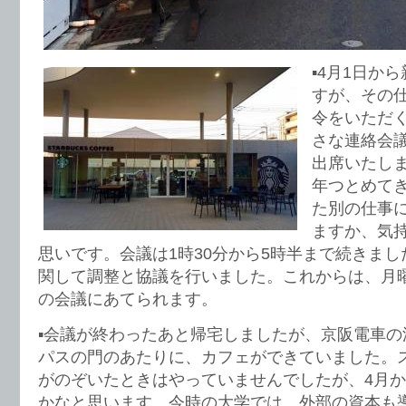
▪︎4月1日
すが、その
令をいただ
さな連絡会
出席いたしま
年つとめて
た別の仕事
ますか、気
思いです。会議は1時30分から5時半まで続きま
関して調整と協議を行いました。これからは、月
の会議にあてられます。
▪︎会議が終わったあと帰宅しましたが、京阪電車
パスの門のあたりに、カフェができていました。
がのぞいたときはやっていませんでしたが、4月
かなと思います。今時の大学では、外部の資本も