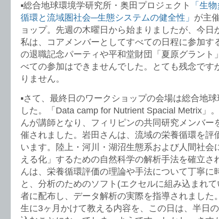
▪︎総合地球環境学研究所・奥田プロジェクト
「生物
循環と流域圏社会─生態システムの健全性」
が主
ョップ。先週の木曜日から始まりましたが、今日
私は、コアメンバーとしてすべての日程に参加す
の退職記念パーティや平和堂財団「夏原グラント
べての参加はできませんでした。とても残念です
りません。
▪︎さて、最終日のワークショップの会場は総合地
した。「Data camp for Nutrient Spacial M
んが講師となり、フィリピンの共同研究メンバー
催されました。岩田さんは、流域の栄養循環を評
います。陸上・河川・湖沼生態系および人間社会
える化」するための自然科学の解析手法を確立さ
んは、栄養循環評価の理論や手法について丁寧に
と、分析のためのソフト(エクセルに組み込まれて
者に配布し、データ解析の実際を指導されました
生に3ヶ月かけて教える内容を、この日は、半日