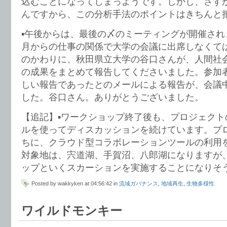
込むことになってしまっようです。しかし、さす
んですから、この分析手法のポイントはきちんと
▪︎午後からは、最後の〆のミーティングが開催され
月からの仕事の関係で大学の会議に出席しなくて
のかわりに、秋田県立大学の谷口さんが、人間社
の成果をまとめて報告してくださいました。参加
しい報告であったとのメールによる報告が、会議
した。谷口さん。ありがとうございました。
【追記】▪︎ワークショップ終了後も、プロジェク
ルを使ってディスカッションを続けています。プ
ちに、クラウド型コラボレーションツールの利用
対象地は、宍道湖、手賀沼、八郎湖になりますが
ップといくスカーションを実施することになりそ
Posted by wakkyken at 04:56:42 in
流域ガバナンス
,
地域再生
,
生物多様性
ワイルドモンキー