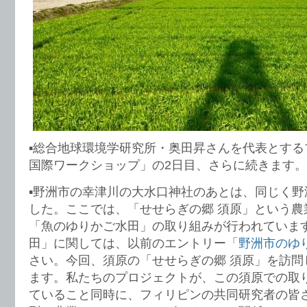
▪︎総合地球環境学研究所・奥田昇さんを代表とす
国際ワークショップ」の2日目、さらに続きます。
▪︎野洲市の幸津川の大水口神社のあとは、同じく
した。ここでは、「せせらぎの郷 須原」という農
「魚のゆりかご水田」の取り組みが行われていま
田」に関しては、以前のエントリー
「野洲市のゆ
さい。今回、須原の「せせらぎの郷 須原」を訪問
ます。私たちのプロジェクトが、この須原での取
ていること同時に、フィリピンの共同研究者の皆