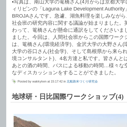
▪︎写真は、南山大学の篭橋さん(4月からは京都大
ィリピンの「Laguna Lake Development Authority」
BROJAさんです。急遽、湖魚料理を楽しみなが
社会班の研究内容に関する議論が始まりました。
わって、篭橋さんが懸命に通訳をしてくださいま
ました。今回は、人間社会班からこの国際ワーク
は、篭橋さん(環境経済学)、金沢大学の大野さん(
大学の谷口さん(社会学)、そして島根県から来ら
境コンサルタント)、4名方達と私です。皆さんと
あとの酒の時間、バスによる移動の時間…様々な
なディスカッションをすることができました。
Posted by wakkyken at 15:17:42 in
北船路米づくり研究会
地球研・日比国際ワークショッブ(4)