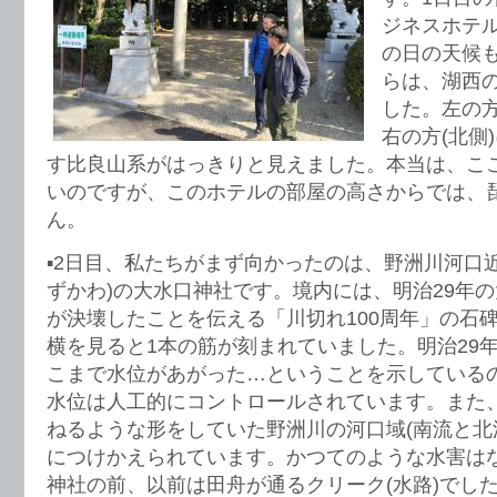
ジネスホテ
の日の天候
らは、湖西
した。左の方
右の方(北側
す比良山系がはっきりと見えました。本当は、こ
いのですが、このホテルの部屋の高さからでは、
ん。
▪︎2日目、私たちがまず向かったのは、野洲川河口
ずかわ)の大水口神社です。境内には、明治29年
が決壊したことを伝える「川切れ100周年」の石
横を見ると1本の筋が刻まれていました。明治29
こまで水位があがった…ということを示している
水位は人工的にコントロールされています。また
ねるような形をしていた野洲川の河口域(南流と北
につけかえられています。かつてのような水害は
神社の前、以前は田舟が通るクリーク(水路)でし