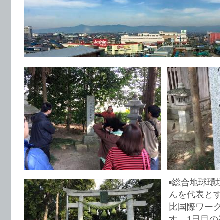
▪︎総合地球
んを代表と
比国際ワー
す。1日目