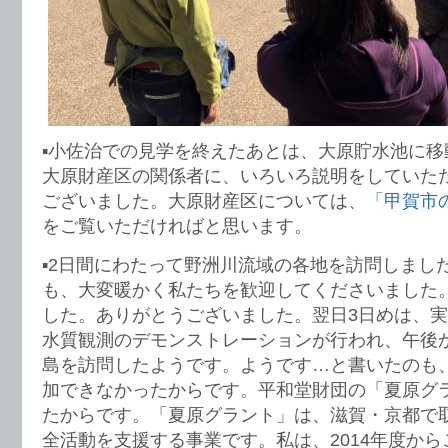
▪︎小佐治での見学を終えたあとは、大原貯水池に
大原財産区の関係者に、いろいろ説明をしていた
ございました。大原財産区については、
「甲賀市
をご覧いただければと思います。
▪︎2日間にわたって野洲川流域の各地を訪問しまし
も、大変暖かく私たちを歓迎してくださいました
した。ありがとうございました。翌日3日めは、
水質観測のデモンストレーションが行われ、午後
島を訪問したようです。ようです…と書いたのも
加できなかったからです。平和堂財団の「夏原グ
たからです。「夏原グラント」は、滋賀・京都で
全活動を支援する事業です。私は、2014年度か