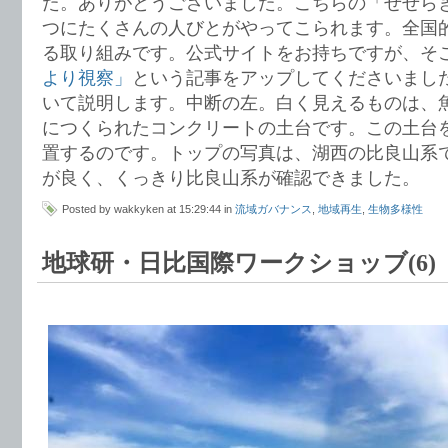
た。ありがとうございました。こちらの「せせらぎ
つにたくさんの人びとがやってこられます。全国
る取り組みです。公式サイトをお持ちですが、そ
より視察」
という記事をアップしてくださいまし
いて説明します。中断の左。白く見えるものは、
につくられたコンクリートの土台です。この土台
置するのです。トップの写真は、湖西の比良山系
が良く、くっきり比良山系が確認できました。
Posted by wakkyken at 15:29:44 in
流域ガバナンス
,
地域再生
,
生物多様性
地球研・日比国際ワークショッブ(6)