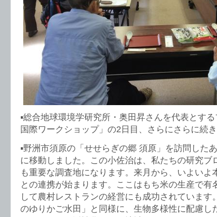
▪︎総合地球環境学研究所・奥田昇さんを代表とす
国際ワークショップ」の2日目、さらにさらに続
▪︎野洲市須原の「せせらぎの郷 須原」を訪問した
に移動しました。この小佐治は、私たちの研究ブ
も重要な調査地になります。来月から、いよいよ
との連携が始まります。ここはもち米の生産で有
して農村レストランの経営にも成功されています
のゆりかご水田」と同様に、生物多様性に配慮し