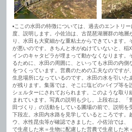
▪︎ここの水田の特徴については、過去のエントリ
度、説明します。小佐治は、古琵琶湖層群の地層
り、水田も大変細かな重粘土からできています。
が悪いのです。きちんと水がぬけていないと、稲
インのキャタピラが埋まって動かなくなります。
るために、水田の周囲に、といっても水田の内側
をつくっています。営農のための工夫なのですが
生息場所になっているのです。水田の水を引いた
が残ります。集落では、そこに塩ビのパイプ等を
シェルターにされておられます。このような取り
まれています。写真の説明も少し。上段右は、「
田づくり」の活動をしている圃場の前で、説明を
下段左。水田内水路を見学しているところです。
ウ、水性昆虫等が確認できました。小佐治では、
で生産した米＝生物に配慮した営農で生産した米