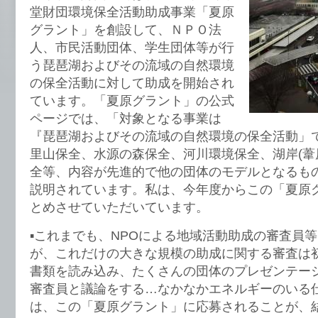
堂財団環境保全活動助成事業「夏原
グラント」を創設して、ＮＰＯ法
人、市民活動団体、学生団体等が行
う琵琶湖およびその流域の自然環境
の保全活動に対して助成を開始され
ています。「夏原グラント」の公式
ページでは、「対象となる事業は
『琵琶湖およびその流域の自然環境の保全活動」
里山保全、水源の森保全、河川環境保全、湖岸(葦
全等、内容が先進的で他の団体のモデルとなるも
説明されています。私は、今年度からこの「夏原
とめさせていただいています。
▪︎これまでも、NPOによる地域活動助成の審査員
が、これだけの大きな規模の助成に関する審査は
書類を読み込み、たくさんの団体のプレゼンテー
審査員と議論をする…なかなかエネルギーのいる
は、この「夏原グラント」に応募されることが、