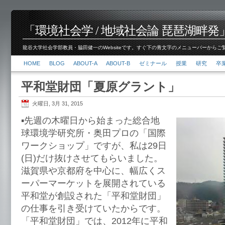
「環境社会学 / 地域社会論 琵琶湖畔発」脇田 健
龍谷大学社会学部教員・脇田健一のWebsiteです。すぐ下の青文字のメニューバーからご覧くださ
HOME
BLOG
ABOUT-A
ABOUT-B
ゼミナール
授業
研究
卒
平和堂財団「夏原グラント」
火曜日, 3月 31, 2015
▪︎先週の木曜日から始まった総合地
球環境学研究所・奥田プロの「国際
ワークショップ」ですが、私は29日
(日)だけ抜けさせてもらいました。
滋賀県や京都府を中心に、幅広くス
ーパーマーケットを展開されている
平和堂が創設された「平和堂財団」
の仕事を引き受けていたからです。
「平和堂財団」では、2012年に平和