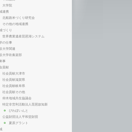
大学院
域連携
北船路米づくり研究会
その他の地域連携
域づくり
世界農業遺産琵琶湖システム
学の仕事
谷大学関連
谷大学吹奏楽部
来事
会貢献
社会貢献大津市
社会貢献滋賀県
社会貢献岐阜県
社会貢献その他
仰木地域共生協議会
特定非営利活動法人琵琶故知新
びわぽいんと
公益財団法人平和堂財団
夏原グラント
域