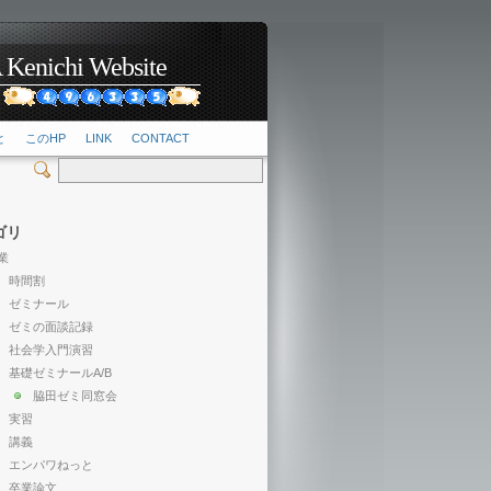
hi Website
2
と
このHP
LINK
CONTACT
ゴリ
業
時間割
ゼミナール
ゼミの面談記録
社会学入門演習
基礎ゼミナールA/B
脇田ゼミ同窓会
実習
講義
エンパワねっと
卒業論文