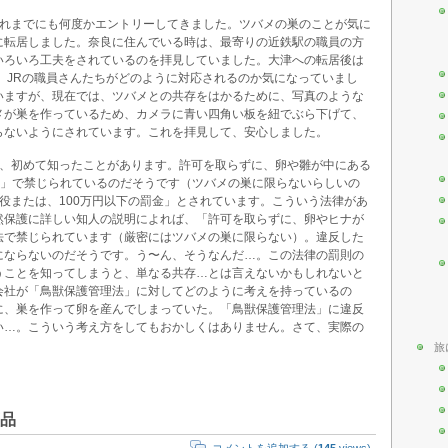
これまでにも何度かエントリーしてきました。ツバメの巣のことが気に
に転居しました。奈良に住んでいる時は、最寄りの近鉄駅の職員の方
いろいろ工夫をされているのを拝見していました。大津への転居後は
、JRの職員さんたちがどのように対応されるのか気になっていまし
いますが、現在では、ツバメとの共存をはかるために、写真のような
メが巣を作っているため、カメラに青い四角い板を紐でぶら下げて、
らないようにされています。これを拝見して、安心しました。
て、初めて知ったことがあります。許可を取らずに、卵や雛が中にある
法」で禁じられているのだそうです（ツバメの巣に限らないらしいの
役または、100万円以下の罰金」とされています。こういう法律があ
然保護に詳しい知人の説明によれば、「許可を取らずに、卵やヒナが
法で禁じられています（厳密にはツバメの巣に限らない）。違反した
にならないのだそうです。う〜ん、そうなんだ…。この法律の罰則の
うことを知ってしまうと、単なる共存…とは言えないかもしれないと
会社が「鳥獣保護管理法」に対してどのように考えを持っているの
に、巣を作って卵を産んでしまっていた。「鳥獣保護管理法」に違反
い…。こういう考え方をしてもおかしくはありません。さて、実際の
旅
品
コメントを追加する (
145
views)