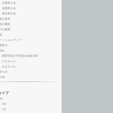
兵庫県人会
滋賀県人会
龍谷新月会
敵な道具
味の園芸
日の健康
道
ーシャルメディア
護世代
kita
関西学院大学同窓会滋賀支部
ひなちゃん
ななちゃん
知らせ
の他
カイブ
26
8月
7月