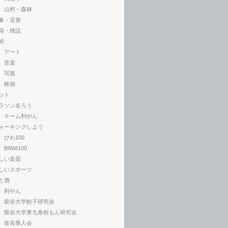
山村・森林
象・災害
籍・雑誌
術
アート
音楽
写真
映画
ット
ラソン走ろう
チーム利やん
ォーキングしよう
びわ100
BIWA100
しい楽器
しいスポーツ
と酒
利やん
龍谷大学餃子研究会
龍谷大学東九条粉もん研究会
奈良県人会