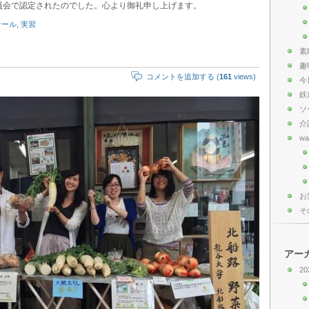
員会で認定されたのでした。心より御礼申し上げます。
ナール
,
実習
素
趣
コメントを追加する (
161
views)
今
鉄
ソ
介
wa
お
そ
アー
20