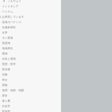
ノルウェイ
インドネシア
ベトナム
んな研究しています
流域ガバナンス
生物多様性
水草
ヨシ群落
琵琶湖
地域再生
環境
女性と環境
思想・哲学
死生観
宗教
幸せ
景観
地理・地形・地図
歴史
食と農
社会学
民俗学