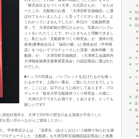
「株式会社まちづくり大津」の元田さんが、「せんせ
ーとこの、北船路のお酒、『大津百町百福物語』に選
気
ばせてもらいましたよ」と言ってくださいました。よ
書
くわかっていませんでしたが、昨日の「北船路野菜
芸
市」で、大津百町館の野口さんから、写真のパンフレ
ットをいただくことで、やっときちんと理解できまし
た。私たちの「北船路米づくり研究会」が、酒米の生
産者(農事組合法人「福谷の郷」)と酒造会社（平井商
店）をつないでプロデュースした清酒・純米吟醸「北
船路」が、「大津百町百福物語」（大津商工会議所内
ネ
大津物産振興支援事業委員会）の認定商品に選ばれた
マ
のでした。
■トップの写真は、パンフレットを広げたものを撮っ
ウ
たものです。上段の一番右、ご覧いただけるでしょう
か。ここには、以下のように紹介してあります。プロ
デュース「龍谷大学北船路米づくり研究会」の後に、
楽
「大津の力でできたお酒です」とあります。とっても
楽
嬉しいです!!
食
た酒造好適米を、大津で350年の歴史のある酒屋が手造りした
望を思い浮かべながらご賞味ください。
た。平井商店さんは、「浅茅生」(あさじお)という銘柄で知られる酒
がプロデュースした「北船路」を大津百町百福物語認定商品にと推薦