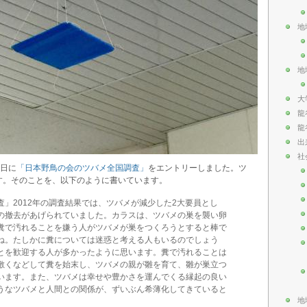
地
地
大
龍
龍
出
社
9日に
「日本野鳥の会のツバメ全国調査」
をエントリーしました。ツ
す。そのことを、以下のように書いています。
」2012年の調査結果では、ツバメが減少した2大要員とし
の撤去があげられていました。カラスは、ツバメの巣を襲い卵
糞で汚れることを嫌う人がツバメが巣をつくろうとすると棒で
ね。たしかに糞については迷惑と考える人もいるのでしょう
とを歓迎する人が多かったように思います。糞で汚れることは
敷くなどして糞を始末し、ツバメの親が雛を育て、雛が巣立つ
います。また、ツバメは幸せや豊かさを運んでくる縁起の良い
うなツバメと人間との関係が、ずいぶん希薄化してきていると
地