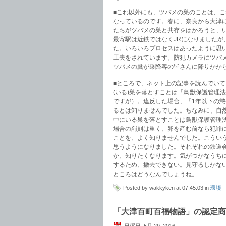
■これ以外にも、ツバメの巣のことは、
なっているのです。春に、奈良から大津
たちがツバメの巣と共存をはかろうと、
最寄駅は近鉄ではなくJRになりましたが
た。いろいろプロセスはあったように思
工夫をされています。防犯カメラにツバ
ツバメの糞が乗降客の皆さんに降りかか
■ところで、ネット上の記事を読んでい
(いる)巣を落とすことは「鳥獣保護管理
ですが）。違反した場合、「1年以下の懲
るとは知りませんでした。ちなみに、自
中にいる巣を落とすことは鳥獣保護管理
場合の罰則は重く、卵を産む前なら犯罪
ことを、よく知りませんでした。こうい
思うようになりました。それぞれの鉄道
か、知りたくなります。気がつかなうち
するため、撤去できない。見守るしかな
ところはどうなんでしょうね。
Posted by wakkyken at 07:45:03 in
環境
「大津百町百福物語」の認定商
日曜日, 5月 29, 2016