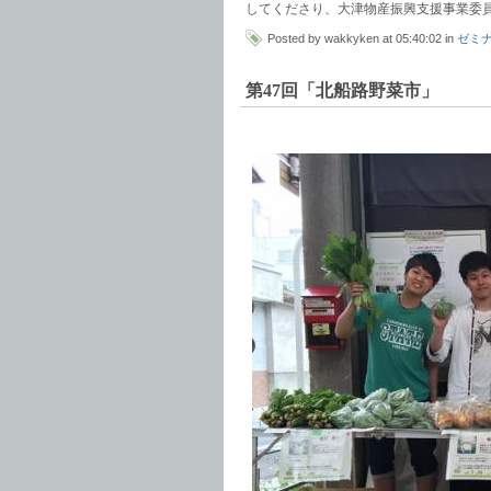
してくださり、大津物産振興支援事業委
Posted by wakkyken at 05:40:02 in
ゼミ
第47回「北船路野菜市」