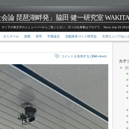
論 琵琶湖畔発」脇田 健一研究室 WAKITA Kenic
すぐ下の青文字のメニューバーからご覧ください。日々の出来事はブログで。 Since July 25,201
ゼミナール
授業
研究
卒業論文
北船路米づくり研究会
大津エンパワねっ
コメントを追加する (
154
views)
カテ
授