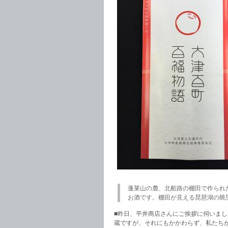
蓬莱山の麓、北船路の棚田で作られ
お酒です。棚田が見える琵琶湖の眺
■昨日、平井商店さんにご挨拶に伺いまし
蔵ですが、それにもかかわらず、私たち