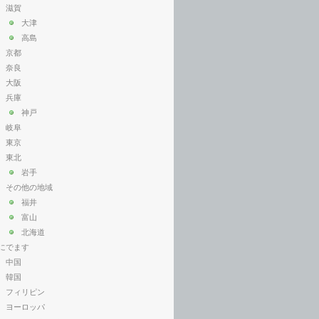
滋賀
大津
高島
京都
奈良
大阪
兵庫
神戸
岐阜
東京
東北
岩手
その他の地域
福井
富山
北海道
にでます
中国
韓国
フィリピン
ヨーロッパ