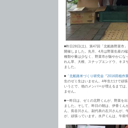
■昨日28日(土)、第47回「北船路野
開催しました。先月、4月は野菜生産の
種類や量は少なく、野菜市が賑やかにな
れん草、大根、スナップエンドウ、キヌ
ました。
■
「北船路米づくり研究会『2016田植作
生のゼミ生はいません。4年生だけで頑
いうとで、他のメンバーが増えるまでは
ません。
■一昨日は、ゼミの北野くんが、野菜を
ました。そして、昨日の朝は、伊香くん
ん、長谷川さん、副代表の左川さんが、
が、頑張っています。水戸くんは、午前