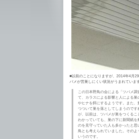
■以前のことになりますが、2014年4月2
バメが営巣しにくい状況がうまれていま
この日本野鳥の会による「ツバメ調査
て、カラスによる影響と人による巣
やヒナを餌にするようです。また、
つついて巣を落としてしまうのです
が、以前は、ツバメが巣をつくるこ
わかっていても、巣の下に新聞紙を
のを見守っていた人も多かったと思
鳥とも考えられていました。そのよ
いうのです。