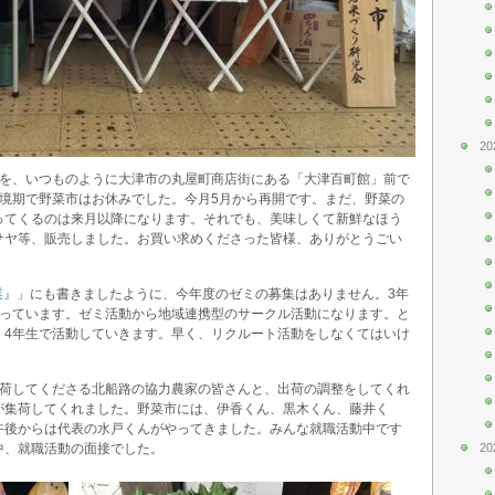
20
菜市」を、いつものように大津市の丸屋町商店街にある「大津百町館」前で
端境期で野菜市はお休みでした。今月5月から再開です。まだ、野菜の
ってくるのは来月以降になります。それでも、美味しくて新鮮なほう
サヤ等、販売しました。お買い求めくださった皆様、ありがとうごい
業』」
にも書きましたように、今年度のゼミの募集はありません。3年
張っています。ゼミ活動から地域連携型のサークル活動になります。と
、4年生で活動していきます。早く、リクルート活動をしなくてはいけ
出荷してくださる北船路の協力農家の皆さんと、出荷の調整をしてくれ
が集荷してくれました。野菜市には、伊香くん、黒木くん、藤井く
午後からは代表の水戸くんがやってきました。みんな就職活動中です
中、就職活動の面接でした。
20