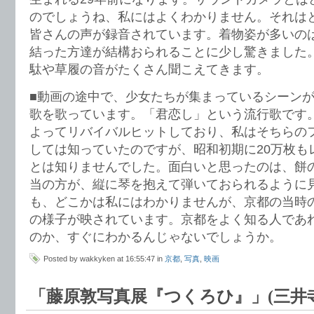
のでしょうね、私にはよくわかりません。それは
皆さんの声が録音されています。着物姿が多いの
結った方達が結構おられることに少し驚きました
駄や草履の音がたくさん聞こえてきます。
■動画の途中で、少女たちが集まっているシーン
歌を歌っています。「君恋し」という流行歌です
よってリバイバルヒットしており、私はそちらの
しては知っていたのですが、昭和初期に20万枚も
とは知りませんでした。面白いと思ったのは、餅
当の方が、縦に琴を抱えて弾いておられるように
も、どこかは私にはわかりませんが、京都の当時
の様子が映されています。京都をよく知る人であ
のか、すぐにわかるんじゃないでしょうか。
Posted by wakkyken at 16:55:47 in
京都
,
写真
,
映画
「藤原敦写真展『つくろひ』」(三井