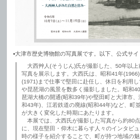
▪️大津市歴史博物館の写真展です。以下、公式サ
大西艸人(そうじん)氏が撮影した、50年以
写真を展示します。大西氏は、昭和41年(1966
(1971)まで仕事で堅田に赴任し、休日を利用
や琵琶湖の風景を数多く撮影しました。昭和4
琶湖大橋の開通(昭和39年)や堅田町と大津市、
和43年)、江若鉄道の廃線(昭和44年)など、
が大きく変化した時期にあたります。
本展では、大西氏が撮影した写真から約80
に、現在堅田・仰木に暮らす人々のインタビュ
時の様子を紹介することで、町が持つ地域の魅