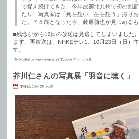
で捉え続けてきた。今年故郷北九州で初の回顧
たり、写真家は「死を想い、生を想う」撮りお
た。７８歳となった今、藤原新也が見つめるも
■残念ながら16日の放送は見逃してしまいました
ます。再放送は、NHKEテレ1、10月23日（日）午
す。
Posted by wakkyken at 22:31:58 in
アート
,
写真
芥川仁さんの写真展「羽音に聴く」
木曜日, 10月 29, 2020