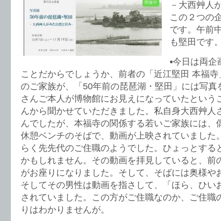
－大西艸人
この２つの
です。午前
も堅田です
▪️今日は両
ことだからでしょうか、前者の「近江堅田 本福寺
のご家族が、「50年前の琵琶湖・堅田」には写真
さんご本人が博物館にお見えになっていたという
んから聞かせていただきました。私自身大西艸人
んでしたが、本福寺の関係する若いご家族には、
休憩ベンチのそばで、動画が上映されていました
らく先先代のご住職のようでした。ひょっとする
かもしれません。その動画を拝見していると、前
がお座りになりました。そして、そばには奥様や
そしてその男性は動画を指さして、「ほら、ひい
されていました。この方がご住職なのか、ご住職
りはわかりませんが。