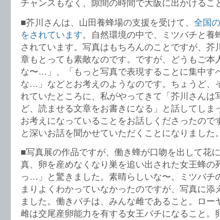
チャンスもなく、隙間の時間で大阪に出かけるこ
■芥川さんは、山田養蜂場の支援を受けて、
全国
をされています
。自然環境の中で、ミツバチと養
されています。写真はもちろんのことですが、芥
章もとっても素敵なのです。ですが、どうもご本
な〜…」、「もっと写真で表現することに集中す
な…」などとお考えのようなのです。ちょうど、
れていたところに、私がやってきて「芥川さんは
ど、読ませる文章をお書きになる」と話してしま
お考えになっていることをお話しくださったので
と深いお話を聞かせていただくことになりました
■写真展の作品ですが、働き蜂が口吻を出して花
真、卵を産めなくなり巣を追い出された女王蜂の
っ…」と驚きました。素晴らしいな〜。ミツバチ
まりよくわかっていなかったのですが、写真に添
ました。働きバチは、みんな雌であること。ロー
雌は交尾産卵能力を有する女王バチになること。