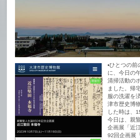
▪️ひとつの
に、今日の
清掃活動の
ました。帰
服の洗濯を
津市歴史博
した時は、1
今日は、親鸞
企画展「近江
92回企画展