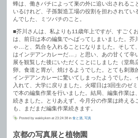
蜂は、働きバチによって巣の外に追い出されるこ
いるけれど、子孫製造工場の役割を担わされてい
んでした、ミツバチのこと。
■芥川さんは、私よりも11歳年上ですが、すごくお
は、前日は本の編集でへばってしまいました。芥
ゃ…と、気合を入れることになりました。そして
はインデアンカレーだ…」と思い、あの甘くて辛
展を観覧した後にいただくことにしました（堂島
卵。食道と胃が、焼けるようでした。とても刺激
インデアンカレーに驚いてしまったようでした。
入れて、大学に戻りました。火曜日は3回生のゼ
で本の編集作業を行いました。結局、編集作業は
続きました。とりあえず、今月分の作業は終える
も、まだまだ編集作業続きます。
Posted by wakkyken at 23:24:38 in
食と酒
,
写真
京都の写真展と植物園