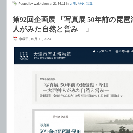
Posted by wakkyken at 21:36:11 in
大津
,
歴史
,
写真
第92回企画展 「写真展 50年前の琵
人がみた自然と営み―」
水曜日, 10月 11, 2023