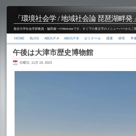
「環境社会学 / 地域社会論 琵琶湖畔発」脇田 健
龍谷大学社会学部教員・脇田健一のWebsiteです。すぐ下の青文字のメニューバーからご覧くださ
HOME
BLOG
ABOUT-A
ABOUT-B
ゼミナール
授業
研究
卒
午後は大津市歴史博物館
日曜日, 11月 19, 2023