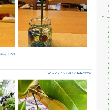
こ
の園芸
,
その他
コメントを追加する (
152
views)