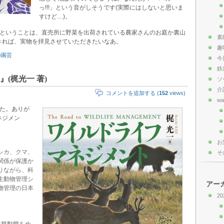
っ!!!」という音がしそうです(実際にはしないと思いま
すけど…)。
るということは、直売所に野菜を出荷されている農家さんのお庭か裏山
素
きれば、実物を拝見させていただきたいなあ。
趣
の園芸
今
鉄
(梶光一 著)
ソ
介
コメントを追加する (
152
views)
wa
した。ありが
ネジメン
お
シカ、クマ、
そ
関係が保護か
りながら、科
生動物管理シ
アー
物管理の日本
20
体群動態をめ