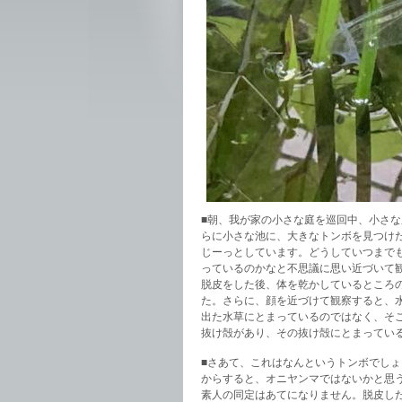
■朝、我が家の小さな庭を巡回中、小さ
らに小さな池に、大きなトンボを見つけ
じーっとしています。どうしていつまで
っているのかなと不思議に思い近づいて
脱皮をした後、体を乾かしているところ
た。さらに、顔を近づけて観察すると、
出た水草にとまっているのではなく、そ
抜け殻があり、その抜け殻にとまってい
■さあて、これはなんというトンボでし
からすると、オニヤンマではないかと思
素人の同定はあてになりません。脱皮し