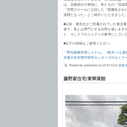
は、文献紹介の筆頭に、私たちの『流域
「空間スケールに注目した『階層化され
道標となった」とご紹介いただきました
■以前、梶先生がご所属されていた東京
者で、私とは専門とする分野が違います
と、そしてプロジェクトの参考にしてい
■以下の投稿もご参照ください。
『野生動物管理システム』（梶光一/土屋
京都大学生態学研究センターでのセミナ
Posted by wakkyken at 14:47:14 in
流域
藤野家住宅/東華菜館