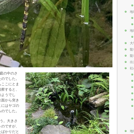
地
地
大
龍
龍
出
社
な庭の中のさ
たのでした。
もここにとま
観察すると、
のようでし
水面から突き
こにはヤゴの
るのでした。
ょう。大きさ
うのですが、
地
たばかりだと