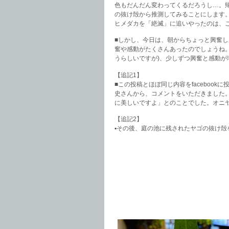
色もだんだん変わってくるだろうし…。
の抜け殻から推測してみることにします
ヒメダカを「絶滅」に追いやったのは、
■しかし、今日は、朝からちょっと興奮
奮や感動がたくさんあったのでしょうね
うらしいですが)、少しずつ興奮と感動
【追記1】
■この投稿とほぼ同じ内容をfaceboo
史さんから、コメントをいただきました
に美しいですよ」とのことでした。オニ
【追記2】
▪︎その後、庭の池に残されたヤゴの抜け