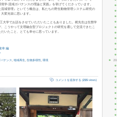
環境学-流域ガバナンスの理論と実践』を挙げてくださっています。
た流域管理』といてう概念は、私たちの野生動物管理システム研究の
。大変光栄に思います。
農工大学でお話をさせていただいたこともありました。梶先生は生態学
が、こうやって文理融合型プロジェクトの研究を通して交流できたこ
ただいたこと、とても幸せに思っています。
俊幸 編
ー
20
ガバナンス
,
地域再生
,
生物多様性
,
環境
コメントを追加する (
215
views)