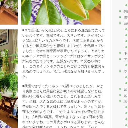
気
書
芸
■車で自宅から5分ほどのところにある直売所で売って
いたようです。立派ですね。大きいです。タイサンボ
ク(泰山木)というのだそうです。名前にある泰山から
すると中国原産かなと想像しましたが、全然違ってい
ました。北米の南東部が原産なんですって。アメリカ
ネ
のルイジアナ州とミシシッピー州ではタイサンボクが
マ
州花なのだそうです。立派な花です。fb友達の中に
も、このタイサンボクのことをご存じの方も多数おら
ウ
れるのでしょうね。私は、残念ながら知りませんでし
た。
■我慢できずに先にネットで調べてみましたが、やは
楽
り実際にどんな具合に花が咲くのか確認しないとね。
楽
開花時は香りが強いとのこと、これもまた楽しみで
す。当初、大きな蕾の上には薄皮があったのですが、
食
蕾が膨らんでくると破れて落ちました。寒さから蕾を
守るためのようです。中からより白っぽい蕾が現れま
した。2枚目の写真。蕾が大きくなってきて薄皮が割
れていますね。この薄皮がポロリと落ちます。どんな
感じで花は咲くのでしょうね。なんだか、「パカ