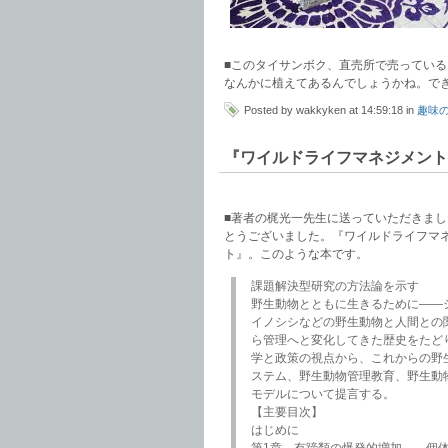
■このタイサンボク、直売所で売ってい
なんかに植えてあるんでしょうかね。で
Posted by wakkyken at 14:59:18 in
趣味
『ワイルドライフマネジメント』
■著者の梶光一先生に送っていただきま
とうございました。『ワイルドライフマ
ト』。このような本です。
課題解決型研究の方法論を示す
野生動物とともに生きるために――
イノシシなどの野生動物と人間との
ら管理へと変化してきた歴史をたど
学と政策の視点から、これからの野
ステム、野生動物管理教育、野生動
モデルについて提言する。
【主要目次】
はじめに
第1章 有蹄類の爆発的増加――個