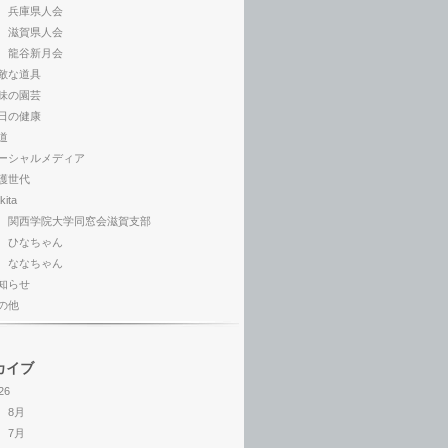
兵庫県人会
滋賀県人会
龍谷新月会
敵な道具
味の園芸
日の健康
道
ーシャルメディア
護世代
kita
関西学院大学同窓会滋賀支部
ひなちゃん
ななちゃん
知らせ
の他
カイブ
26
8月
7月