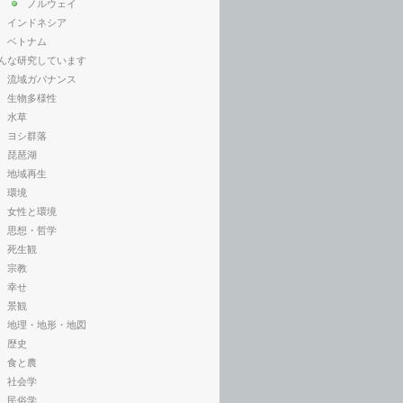
ノルウェイ
インドネシア
ベトナム
んな研究しています
流域ガバナンス
生物多様性
水草
ヨシ群落
琵琶湖
地域再生
環境
女性と環境
思想・哲学
死生観
宗教
幸せ
景観
地理・地形・地図
歴史
食と農
社会学
民俗学