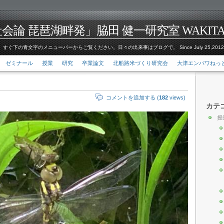
論 琵琶湖畔発」脇田 健一研究室 WAKITA Kenic
すぐ下の青文字のメニューバーからご覧ください。日々の出来事はブログで。 Since July 25,201
ゼミナール
授業
研究
卒業論文
北船路米づくり研究会
大津エンパワねっ
コメントを追加する (
182
views)
カテ
授