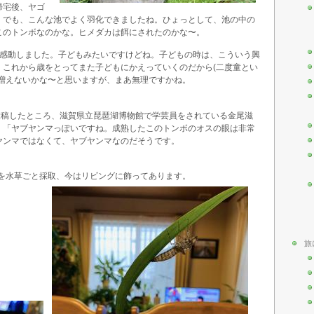
帰宅後、ヤゴ
。でも、こんな池でよく羽化できましたね。ひょっとして、池の中の
このトンボなのかな。ヒメダカは餌にされたのかな〜。
し感動しました。子どもみたいですけどね。子どもの時は、こういう興
。これから歳をとってまた子どもにかえっていくのだから(二度童とい
が増えないかな〜と思いますが、まあ無理ですかね。
kに投稿したところ、滋賀県立琵琶湖博物館で学芸員をされている金尾滋
。「ヤブヤンマっぽいですね。成熟したこのトンボのオスの眼は非常
ヤンマではなくて、ヤブヤンマなのだそうです。
殻を水草ごと採取、今はリビングに飾ってあります。
旅