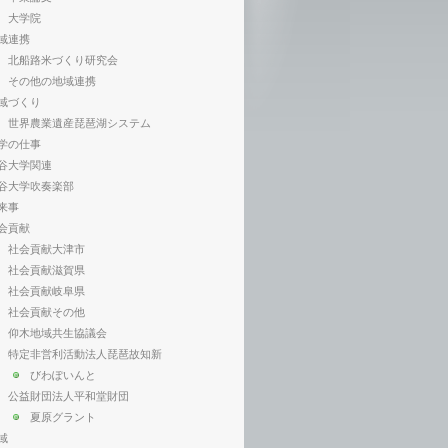
大学院
域連携
北船路米づくり研究会
その他の地域連携
域づくり
世界農業遺産琵琶湖システム
学の仕事
谷大学関連
谷大学吹奏楽部
来事
会貢献
社会貢献大津市
社会貢献滋賀県
社会貢献岐阜県
社会貢献その他
仰木地域共生協議会
特定非営利活動法人琵琶故知新
びわぽいんと
公益財団法人平和堂財団
夏原グラント
域