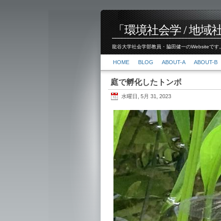
「環境社会学 / 地域社会
龍谷大学社会学部教員・脇田健一のWebsiteです。
HOME
BLOG
ABOUT-A
ABOUT-B
庭で孵化したトンボ
水曜日, 5月 31, 2023