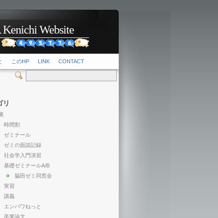
hi Website
2
と
このHP
LINK
CONTACT
ゴリ
業
時間割
ゼミナール
ゼミの面談記録
社会学入門演習
基礎ゼミナールA/B
脇田ゼミ同窓会
実習
講義
エンパワねっと
卒業論文