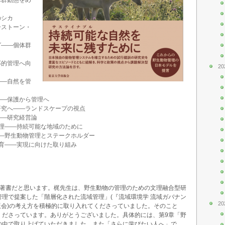
のシカ
ーストーン・
グ――個体群
応的管理へ向
20
――自然を管
――保護から管理へ
研究へ――ランドスケープの視点
――研究経営論
管理――持続可能な地域のために
――野生動物管理とステークホルダー
教育――実現に向けた取り組み
ご著書だと思います。梶先生は、野生動物の管理のための文理融合型研
理で提案した「階層化された流域管理」(『流域環境学 流域ガバナン
20
出版会)の考え方を積極的に取り入れてくださっていました。そのこと
くださっています。ありがとうございました。具体的には、第9章「野
の中で取り上げていただきました。また「さらに学びたい人へ」で