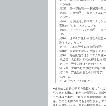
ぐる議論
第2章 個体群動態――洞爺湖中島
第3章 シカ管理――知床・イエロ
ノルウェー
第4章 定点観測と長期モニタリン
変動のプロセスとメカニズム
第5章 フィードバック管理――順
けて
第6章 世界の野生動物管理の歴史
理するということ
第7章 日本の野生動物管理の歴史
第8章 個体群管理から生態系管理
第9章 野生動物管理システム研究
第10章 人口縮小時代の野生動物
第11章 野生動物はだれのものか
第12章 大学の野生動物管理専門
第13章 野生動物管理の日本モデル
おわりに
さらに学びたい人のために
■梶先生ご自身の研究を総括するような
究を進める際に、私たちが琵琶湖の流域管
スの理論と実践』,2009,京都大学学術
を、このご著書の中でも丁寧に説明して
生動物管理システム研究―研究経営論」