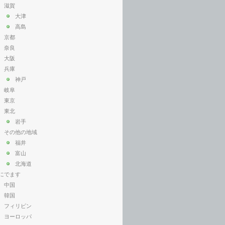
滋賀
大津
高島
京都
奈良
大阪
兵庫
神戸
岐阜
東京
東北
岩手
その他の地域
福井
富山
北海道
にでます
中国
韓国
フィリピン
ヨーロッパ