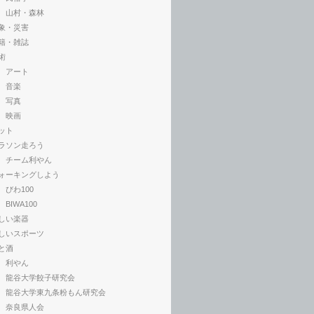
山村・森林
象・災害
籍・雑誌
術
アート
音楽
写真
映画
ット
ラソン走ろう
チーム利やん
ォーキングしよう
びわ100
BIWA100
しい楽器
しいスポーツ
と酒
利やん
龍谷大学餃子研究会
龍谷大学東九条粉もん研究会
奈良県人会