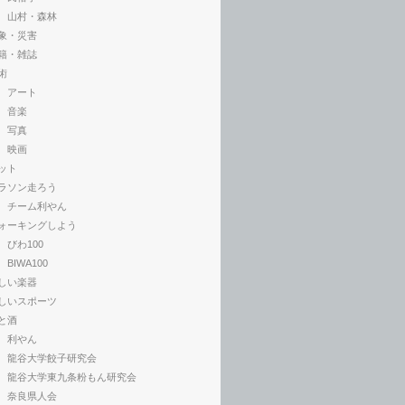
山村・森林
象・災害
籍・雑誌
術
アート
音楽
写真
映画
ット
ラソン走ろう
チーム利やん
ォーキングしよう
びわ100
BIWA100
しい楽器
しいスポーツ
と酒
利やん
龍谷大学餃子研究会
龍谷大学東九条粉もん研究会
奈良県人会