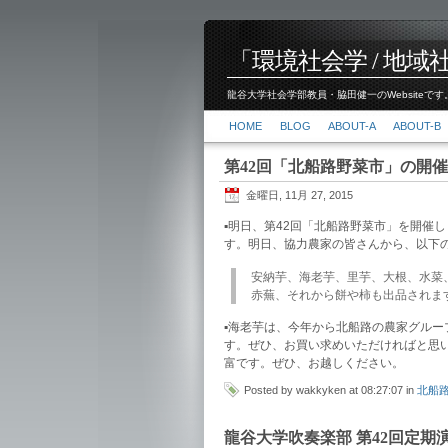
「環境社会学 / 地域社会
龍谷大学社会学部教員・脇田健一のWebsiteです。
HOME
BLOG
ABOUT-A
ABOUT-B
第42回「北船路野菜市」の開催
金曜日, 11月 27, 2015
▪︎明日、第42回「北船路野菜市」を開
す。明日、協力農家の皆さんから、以下
安納芋、海老芋、里芋、大根、水菜
赤蕪、それから餅や柿も出品されま
▪︎海老芋は、今年から北船路の農家グル
す。ぜひ、お買い求めいただければと思
富です。ぜひ、お越しください。
Posted by wakkyken at 08:27:07 in
北船
龍谷大学吹奏楽部 第42回定期