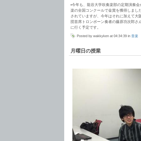
▪︎今年も、龍谷大学吹奏楽部の定期演奏
楽の全国コンクールで金賞を獲得しまし
されていますが、今年はそれに加えて大
団首席トロンボーン奏者の藤原功次郎さ
に行く予定です。
Posted by wakkyken at 04:34:39 in
音楽
月曜日の授業