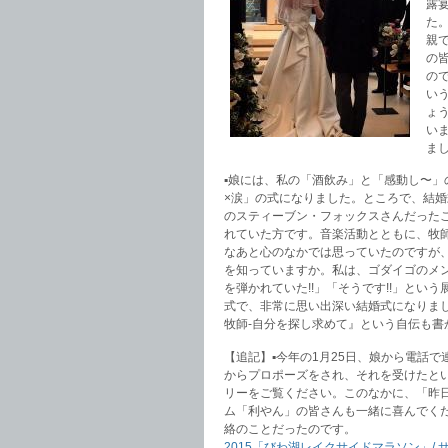
露
た
親
の
の
い
ょ
い
ま
▪︎娘には、私の「酒飲み」と「感動し〜
×涙」の式になりました。ところで、結
のスティーブン・フォックスさんだった
れていた方です。音楽活動とともに、牧
なあと心のなかでは思っていたのですが
を知っていますか。私は、ゴダイゴのメンバ
を弾かれていた!!」「そうです!!」と
式で、非常に思い出深い結婚式になりま
牧師-自分を探し求めて』という自伝も
【追記】▪︎今年の1月25日、娘から電話
からプロポーズをされ、それを受けたと
リーをご覧ください。このなかに、「昨日
ム「利やん」の皆さんも一緒に喜んでく
絡のことだったのです。
2015「びわ湖レイクサイドマラソン」/