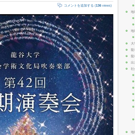
コメントを追加する (
136
views)
地
地
大
龍
龍
出
社
地