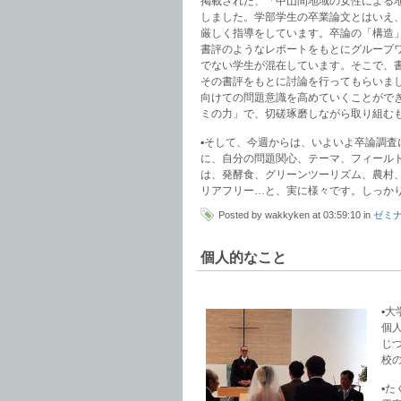
掲載された、「中山間地域の女性による
しました。学部学生の卒業論文とはいえ
厳しく指導をしています。卒論の「構造
書評のようなレポートをもとにグループ
でない学生が混在しています。そこで、
その書評をもとに討論を行ってもらいま
向けての問題意識を高めていくことがで
ミの力」で、切磋琢磨しながら取り組む
▪︎そして、今週からは、いよいよ卒論調
に、自分の問題関心、テーマ、フィールド
は、発酵食、グリーンツーリズム、農村
リアフリー…と、実に様々です。しっか
Posted by wakkyken at 03:59:10 in
ゼミ
個人的なこと
▪
個
じ
校
▪