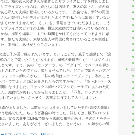
宴では、娘の友人の皆さんが製作したサプライズビデオを拝見しまし
。サプライズというのは、娘たちには内緒で、友人の皆さん、娘の両
である私たち夫婦が登場しているからです。二次会でも、新郎の同僚
皆さんが製作したビデオが流されたようです(私たちは出席していない
でよくわかりませんが)。そこにも、登場させていただきました。こう
うサプライズのビデオの上映、最近の結婚式では流行っているのでし
うかね。撮影や編集に、すごい時間をかけてくださっているように思
ます。娘たち夫婦が、素敵な友人や同僚に恵まれていることを実感し
した。本当に、ありがとうございます。
」の遺伝子が受け継がれています。ということで、親子で感動して「涙
婚式のことで驚いたことがあります。司式の牧師先生が、「ゴダイゴ」
ことです。そう、あの「ガンダーラ」の「ゴダイゴ」でベースを弾か
20
師もされていたのですね。知りませんでした。どこかで出会った方だ
、フォックス師の方から、「私の名前はスティーブンです。私のこと
ーですよ」と自己紹介されたものですから(^^)、「あ〜あ!! ベース
いう展開になりました。フォックス師のパワフルでユーモアにあふれた司
した。結婚式が終わってから知りましたが、『不良、ロックスター、
書かれていました。さっそく、古書店に注文して入手しました。
で連絡がありました。以前からおつきあいをしていた男性(高校の先輩)
いう連絡でした。ちょうど宴会の時でした。詳しくは、以下のエント
は、宴会の最中にLINEで娘から素敵な報告があり、そのことをチー
ださいました。ありがとうございました」というの、この娘からの連
 サードプレイスとしての「利やん」