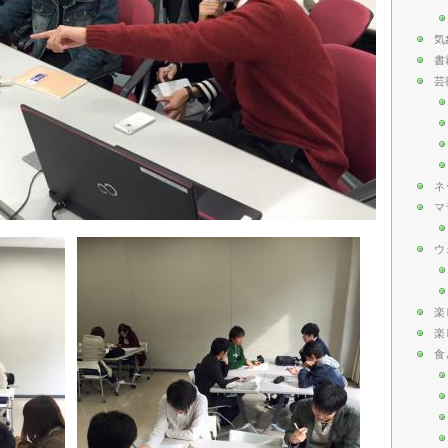
気
書
芸
ネ
マ
ウ
楽
楽
食