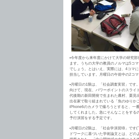
▪︎今年度から来年度にかけて大学の研究
ます。うちの大学の教員のノルマは5コ
でしょう。とはいえ、実際には、4コマ
担当しています。月曜日の午前中の2コマ
▪︎月曜日の1限は、「社会調査実習」で
向けて、現在、パワーポイントのスライ
代後期の新田開発で生まれた農村、栗見
出在家で取り組まれている「魚のゆりか
iPhone6のカメラで撮ろうとすると
してくれました。急にそんなことをする
予行演習をする予定です。
▪︎月曜日の2限は、「社会学演習ⅠB」で
ドワークに基づいた学術論文とは、どの