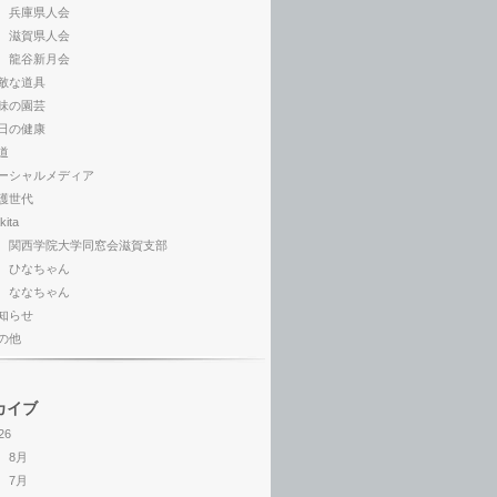
兵庫県人会
滋賀県人会
龍谷新月会
敵な道具
味の園芸
日の健康
道
ーシャルメディア
護世代
kita
関西学院大学同窓会滋賀支部
ひなちゃん
ななちゃん
知らせ
の他
カイブ
26
8月
7月