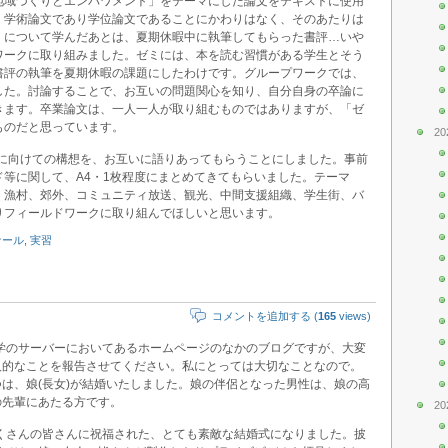
地域づくりとエンパワメント」をテーマにした論文をテキストに使用
、学術論文であり学位論文であることにかわりはなく、そのあたりは
」について学んだあとは、夏期休暇中に執筆してもらった書評…いや
ワークに取り組みました。ゼミには、本を読む習慣がある学生とそう
書評の執筆を夏期休暇の課題にしたわけです。グループワークでは、
した。討論することで、お互いの問題関心を知り、自分自身の卒論に
きます。卒業論文は、一人一人が取り組むものではありますが、「ゼ
ものだと思っています。
20
査に向けての構想を、お互いに語りあってもらうことにしました。事前
等に関して、A4・1枚程度にまとめてきてもらいました。テーマ
、漁村、郊外、コミュニティ放送、観光、中間支援組織、学生街、バ
りフィールドワークに取り組んでほしいと思います。
ナール
,
実習
コメントを追加する (
165
views)
︎大学のサーバーにおいてあるホームページのなかのブログですが、大変
人的なことを報告させてください。私にとっては大切なことなので。
つは、娘(長女)が結婚いたしました。娘の伴侶となった男性は、娘の高
の先輩にあたる方です。
20
︎たくさんの皆さんに祝福された、とても素敵な結婚式になりました。披