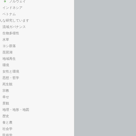
ノルウェイ
インドネシア
ベトナム
んな研究しています
流域ガバナンス
生物多様性
水草
ヨシ群落
琵琶湖
地域再生
環境
女性と環境
思想・哲学
死生観
宗教
幸せ
景観
地理・地形・地図
歴史
食と農
社会学
民俗学