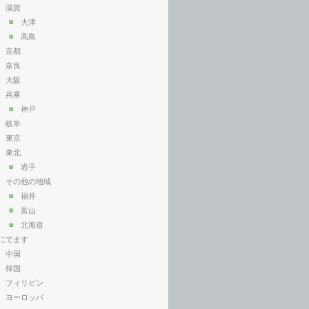
滋賀
大津
高島
京都
奈良
大阪
兵庫
神戸
岐阜
東京
東北
岩手
その他の地域
福井
富山
北海道
にでます
中国
韓国
フィリピン
ヨーロッパ