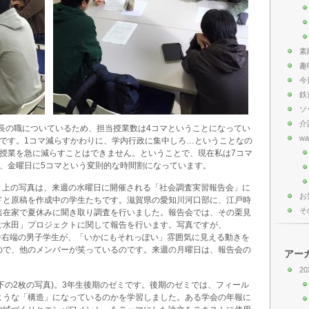
素
趣
今
鉄
ソ
介
部長の職についているため、担当授業数は4コマということになってい
wa
マです。1コマ減らすかわりに、学内行政に集中しろ…ということなの
に授業を急に減らすことはできません。ということで、現在私は7コマ
、金曜日に5コマという変則的な時間割になっています。
す。上の写真は、来週の水曜日に開催される「社会調査実習報告会」に
お
ドと原稿を作成中の学生たちです。滋賀県の愛知川河口部に、江戸時
そ
出在家で夏休みに聞き取り調査を行いました。報告会では、その栗見
ご水田」プロジェクトに関して報告を行います。写真ですが、
、一番右端の男子学生が、「いかにもそれっぽい」雰囲気に見える動きを
ので、他のメンバーが笑っているのです。来週の月曜日は、報告会の
アー
20
す(下の2枚の写真)。3年生後期のゼミです。後期のゼミでは、フィール
ような「構造」になっているのかを学習しました。ある学会の年報に