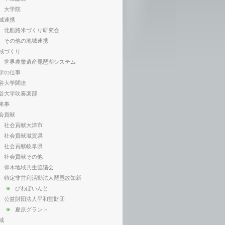
大学院
域連携
北船路米づくり研究会
その他の地域連携
域づくり
世界農業遺産琵琶湖システム
学の仕事
谷大学関連
谷大学吹奏楽部
来事
会貢献
社会貢献大津市
社会貢献滋賀県
社会貢献岐阜県
社会貢献その他
仰木地域共生協議会
特定非営利活動法人琵琶故知新
びわぽいんと
公益財団法人平和堂財団
夏原グラント
域