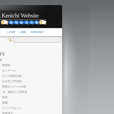
hi Website
2
と
このHP
LINK
CONTACT
ゴリ
業
時間割
ゼミナール
ゼミの面談記録
社会学入門演習
基礎ゼミナールA/B
脇田ゼミ同窓会
実習
講義
エンパワねっと
卒業論文