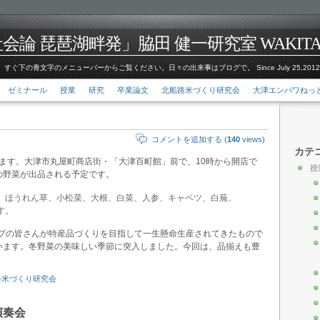
論 琵琶湖畔発」脇田 健一研究室 WAKITA Kenic
すぐ下の青文字のメニューバーからご覧ください。日々の出来事はブログで。 Since July 25,201
ゼミナール
授業
研究
卒業論文
北船路米づくり研究会
大津エンパワねっ
コメントを追加する (
140
views)
カテ
催します。大津市丸屋町商店街・「大津百町館」前で、10時から開店で
授
の野菜が出品される予定です。
、ほうれん草、小松菜、大根、白菜、人参、キャベツ、白蕪、
す。
ープの皆さんが特産品づくりを目指して一生懸命生産されてきたもので
います。冬野菜の美味しい季節に突入しました。今回は、品揃えも豊
路米づくり研究会
演奏会