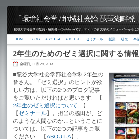
「環境社会学 / 地域社会論 琵琶湖畔発」脇田 健
龍谷大学社会学部教員・脇田健一のWebsiteです。すぐ下の青文字のメニューバーからご覧くださ
HOME
BLOG
ABOUT-A
ABOUT-B
ゼミナール
授業
研究
卒
2年生のためのゼミ選択に関する情報
金曜日, 11月 29, 2013
■龍谷大学社会学部社会学科2年生の
皆さん。「ゼミ選択」のヒントが欲
しい方は、以下の2つのブログ記事
をご覧いただければと思います。【
2年生のゼミ選択について…
】、
【
ゼミナール
】。担当の脇田が、ど
のような人間なのか…ということに
ついては、以下の2つの記事をご覧
ください。【
ABOUT-A
】、