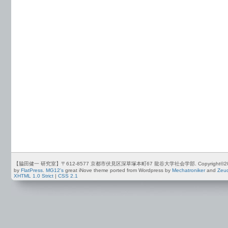
【脇田健一 研究室】〒612-8577 京都市伏見区深草塚本町67 龍谷大学社会学部. Copyright©2012-2026 by
by
FlatPress
.
MG12's
great iNove theme ported from Wordpress by
Mechatroniker
and
Zeu
XHTML 1.0 Strict
|
CSS 2.1