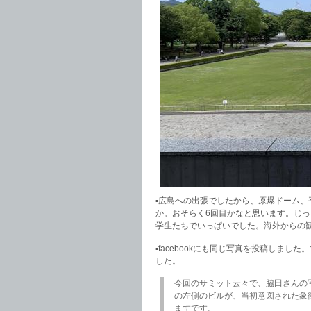
▪️広島への出張でしたから、原爆ドーム
か。おそらく6回目かなと思います。じ
学生たちでいっぱいでした。海外からの
▪️facebookにも同じ写真を投稿し
した。
今回のサミット云々で、脇田さんの
の左側のビルが、当初意図された象
ますです。