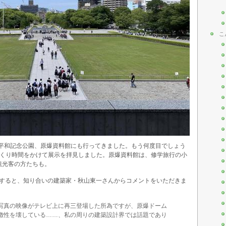
こ
、平和記念公園、原爆資料館にも行ってきました。もう何度目でしょう
っくり時間をかけて展示を拝見しました。原爆資料館は、修学旅行の小
観光客の方たちも。
ました。すると、知り合いの建築家・秋山東一さんからコメントをいただきま
写真の映像がテレビ上に再三登場した所為ですが、原爆ドーム
徴性を壊している……、私の周りの建築設計界では話題であり