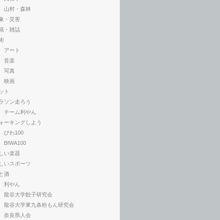
山村・森林
象・災害
籍・雑誌
術
アート
音楽
写真
映画
ット
ラソン走ろう
チーム利やん
ォーキングしよう
びわ100
BIWA100
しい楽器
しいスポーツ
と酒
利やん
龍谷大学餃子研究会
龍谷大学東九条粉もん研究会
奈良県人会