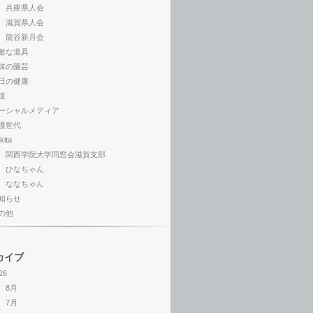
兵庫県人会
滋賀県人会
龍谷新月会
敵な道具
味の園芸
日の健康
道
ーシャルメディア
護世代
kita
関西学院大学同窓会滋賀支部
ひなちゃん
ななちゃん
知らせ
の他
カイブ
26
8月
7月