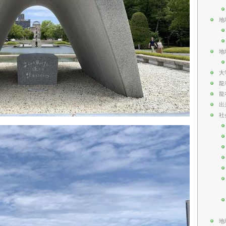
地
地
大
龍
龍
出
社
地