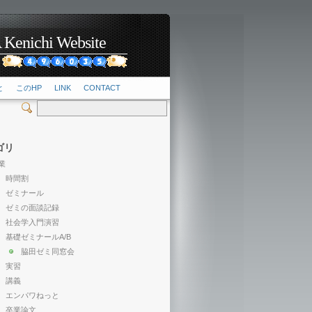
hi Website
2
と
このHP
LINK
CONTACT
ゴリ
業
時間割
ゼミナール
ゼミの面談記録
社会学入門演習
基礎ゼミナールA/B
脇田ゼミ同窓会
実習
講義
エンパワねっと
卒業論文