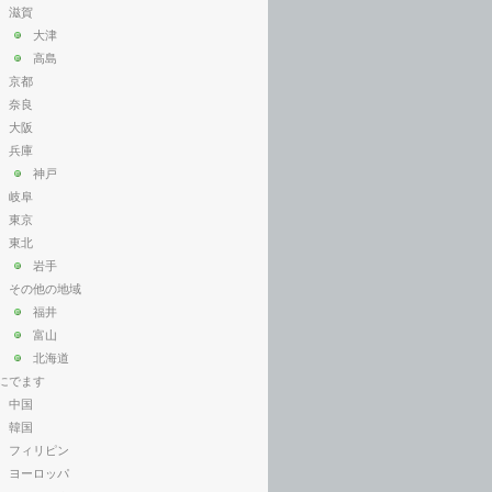
滋賀
大津
高島
京都
奈良
大阪
兵庫
神戸
岐阜
東京
東北
岩手
その他の地域
福井
富山
北海道
にでます
中国
韓国
フィリピン
ヨーロッパ