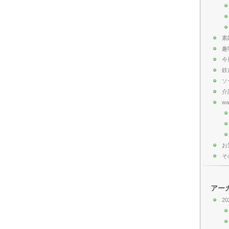
素
趣
今
鉄
ソ
介
wa
お
そ
アー
20