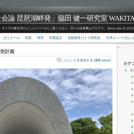
論 琵琶湖畔発」脇田 健一研究室 WAKITA Kenic
すぐ下の青文字のメニューバーからご覧ください。日々の出来事はブログで。 Since July 25,201
ゼミナール
授業
研究
卒業論文
北船路米づくり研究会
大津エンパワねっ
市計画
コメントを追加する (
202
views)
カテ
授