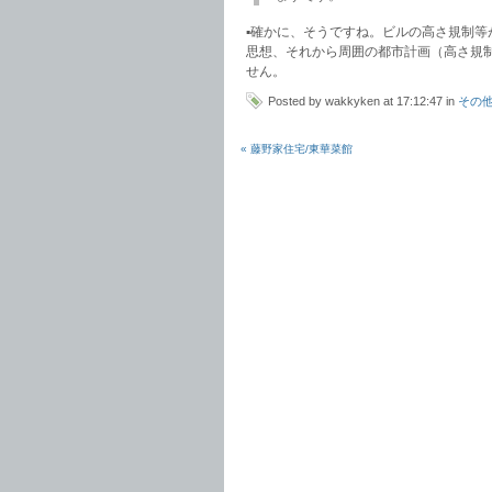
▪️確かに、そうですね。ビルの高さ規制
思想、それから周囲の都市計画（高さ規
せん。
Posted by wakkyken at 17:12:47 in
その
« 藤野家住宅/東華菜館