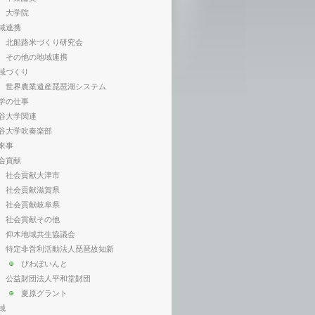
大学院
域連携
北船路米づくり研究会
その他の地域連携
域づくり
世界農業遺産琵琶湖システム
学の仕事
谷大学関連
谷大学吹奏楽部
来事
会貢献
社会貢献大津市
社会貢献滋賀県
社会貢献岐阜県
社会貢献その他
仰木地域共生協議会
特定非営利活動法人琵琶故知新
びわぽいんと
公益財団法人平和堂財団
夏原グラント
域