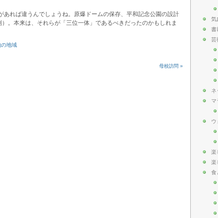
等があれば違うんでしょうね。原爆ドームの保存、平和記念公園の設計
気
制）。本来は、それらが「三位一体」であるべきだったのかもしれま
書
芸
他の地域
母校訪問 »
ネ
マ
ウ
楽
楽
食