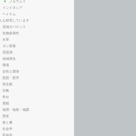
ノルウェイ
インドネシア
ベトナム
んな研究しています
流域ガバナンス
生物多様性
水草
ヨシ群落
琵琶湖
地域再生
環境
女性と環境
思想・哲学
死生観
宗教
幸せ
景観
地理・地形・地図
歴史
食と農
社会学
民俗学