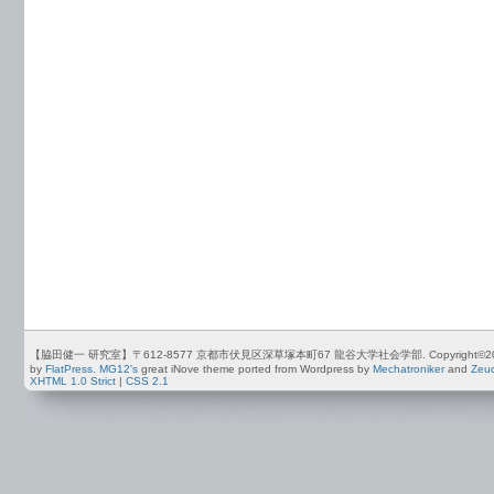
【脇田健一 研究室】〒612-8577 京都市伏見区深草塚本町67 龍谷大学社会学部. Copyright©2012-2026 by
by
FlatPress
.
MG12's
great iNove theme ported from Wordpress by
Mechatroniker
and
Zeu
XHTML 1.0 Strict
|
CSS 2.1