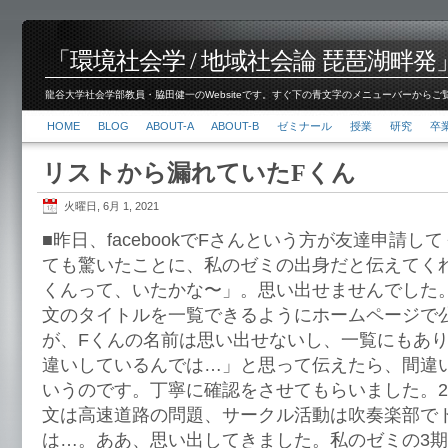
「環境社会学 / 地域社会論 琵琶湖畔発」脇田 健
龍谷大学社会学部教員・脇田健一のWebsiteです。すぐ下の青文字のメニューバーからご覧くださ
HOME
BLOG
ABOUT-A
ABOUT-B
ゼミナール
授業
研究
卒
リストから漏れていたFくん
火曜日, 6月 1, 2021
■昨日、facebookでFさんという方が友達申請
ても驚いたことに、私のゼミの出身だと伝えてく
くんって、いたかな〜」。思い出せませんでした
文のタイトルを一覧できるようにホームページで
が、Fくんの名前は思い出せないし、一覧にもあり
違いしているんでは…」と思って伝えたら、間違
いうのです。丁寧に確認をさせてもらいました。2
文は高速道路の問題、サークル活動は吹奏楽部で
は…。ああ、思い出してきました。私のゼミの3