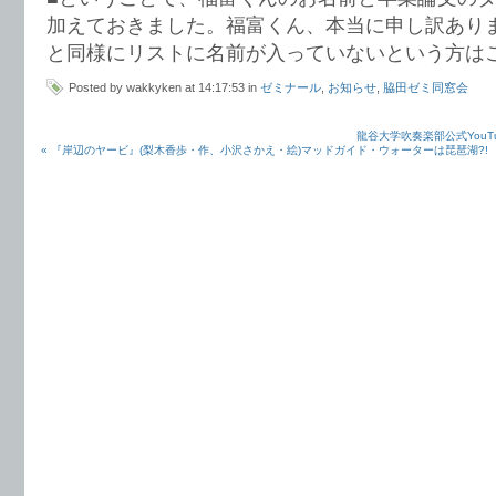
加えておきました。福富くん、本当に申し訳あり
と同様にリストに名前が入っていないという方は
Posted by wakkyken at 14:17:53 in
ゼミナール
,
お知らせ
,
脇田ゼミ同窓会
龍谷大学吹奏楽部公式YouTu
« 『岸辺のヤービ』(梨木香歩・作、小沢さかえ・絵)マッドガイド・ウォーターは琵琶湖?!