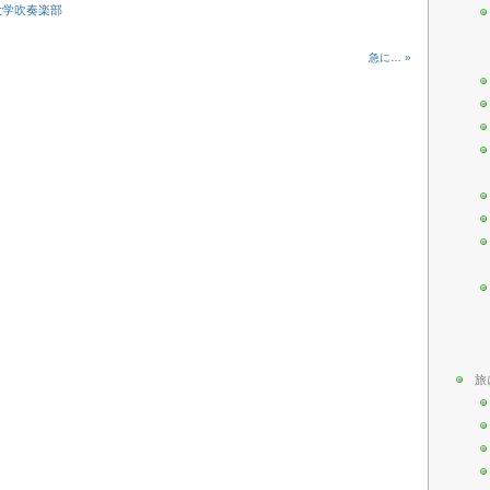
大学吹奏楽部
急に… »
旅