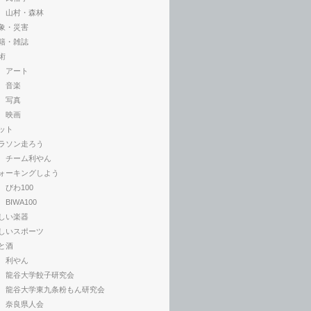
山村・森林
象・災害
籍・雑誌
術
アート
音楽
写真
映画
ット
ラソン走ろう
チーム利やん
ォーキングしよう
びわ100
BIWA100
しい楽器
しいスポーツ
と酒
利やん
龍谷大学餃子研究会
龍谷大学東九条粉もん研究会
奈良県人会