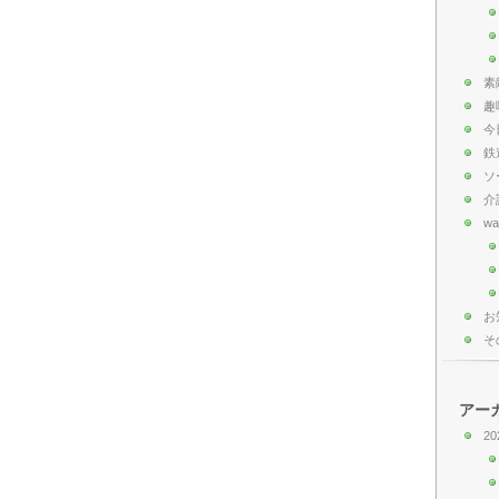
素
趣
今
鉄
ソ
介
wa
お
そ
アー
20