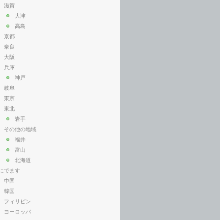
滋賀
大津
高島
京都
奈良
大阪
兵庫
神戸
岐阜
東京
東北
岩手
その他の地域
福井
富山
北海道
にでます
中国
韓国
フィリピン
ヨーロッパ