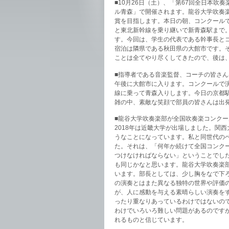
■10月26日（土）、「第67回全日本
ル青森」で開催されます。龍谷大学吹奏
賞を目指します。本日の朝、コンクール
と東北新幹線を乗り継いで新青森駅まで
す。今回は、学生の代表である幹事長と
宿泊は隣県である秋田県の大館市です。
ことは全てやり尽くしてきたので、後は
■指導者である音楽監督、コーチの皆さん
午後に大館市に入ります。コンクールで
線に乗って青森入りします。今日の京都
雑の中、素敵な笑顔で部員の皆さんは出
■龍谷大学吹奏楽部が全国吹奏楽コンクール
2018年は近畿大学が出場しました。関
うなことになっています。私と同世代の
た。それは、「何年か続けて全国コンク
つけなければならない」ということでし
も同じかなと思います。龍谷大学吹奏楽部
います。部長としては、少し胸をなで下
の演奏とはまた異なる独特の世界や評価
が、人に感動を与える素晴らしい演奏を
ったり重なりあっているわけではないの
わけでいろいろ難しい問題があるのです
れるものと信じています。