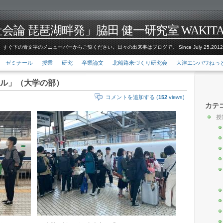
論 琵琶湖畔発」脇田 健一研究室 WAKITA Kenic
すぐ下の青文字のメニューバーからご覧ください。日々の出来事はブログで。 Since July 25,201
ゼミナール
授業
研究
卒業論文
北船路米づくり研究会
大津エンパワねっ
ール」（大学の部）
コメントを追加する (
152
views)
カテ
授