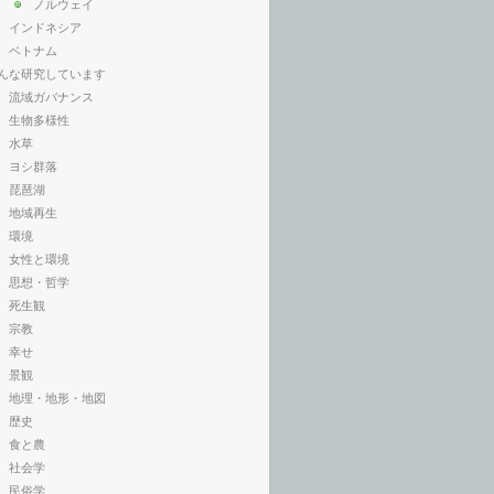
ノルウェイ
インドネシア
ベトナム
んな研究しています
流域ガバナンス
生物多様性
水草
ヨシ群落
琵琶湖
地域再生
環境
女性と環境
思想・哲学
死生観
宗教
幸せ
景観
地理・地形・地図
歴史
食と農
社会学
民俗学