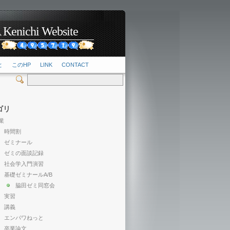
hi Website
2
と
このHP
LINK
CONTACT
ゴリ
業
時間割
ゼミナール
ゼミの面談記録
社会学入門演習
基礎ゼミナールA/B
脇田ゼミ同窓会
実習
講義
エンパワねっと
卒業論文