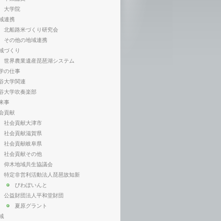
大学院
域連携
北船路米づくり研究会
その他の地域連携
域づくり
世界農業遺産琵琶湖システム
学の仕事
谷大学関連
谷大学吹奏楽部
来事
会貢献
社会貢献大津市
社会貢献滋賀県
社会貢献岐阜県
社会貢献その他
仰木地域共生協議会
特定非営利活動法人琵琶故知新
びわぽいんと
公益財団法人平和堂財団
夏原グラント
域