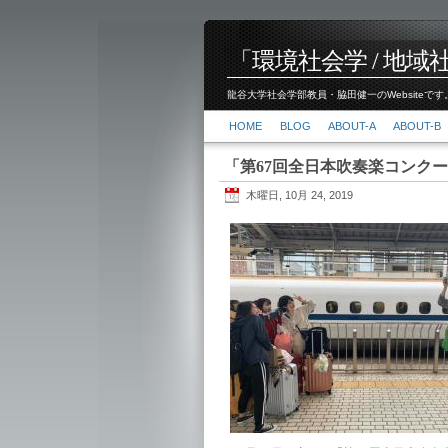
「環境社会学 / 地域社会
龍谷大学社会学部教員・脇田健一のWebsiteです。
HOME
BLOG
ABOUT-A
ABOUT-B
「第67回全日本吹奏楽コンク
木曜日, 10月 24, 2019