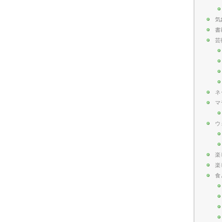
気
書
芸
ネ
マ
ウ
楽
楽
食