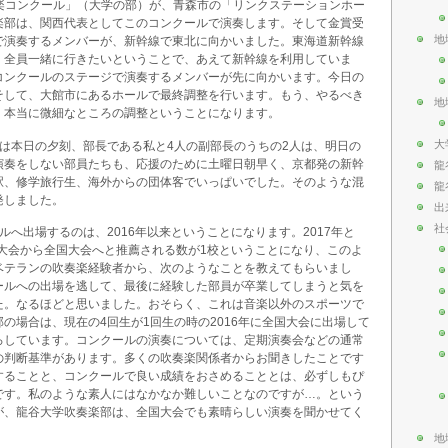
吹奏楽コンクール」（大学の部）が、青森市の「リンクステーションホー
楽部は、関西代表としてこのコンクールで演奏します。そして金賞受
地
で演奏するメンバーが、新幹線で東北に向かいました。東海道新幹線
。全員一緒に行きたいということで、あえて新幹線を利用していま
コンクールのステージで演奏するメンバーが先に向かいます。今日の
そして、大館市にあるホールで最終調整を行います。もう、やるべき
地
、本当に微細なところの調整ということになります。
大
は本日の夕刻、部長である私と4人の副部長のうちの2人は、明日の
演奏をしない部員たちも、応援のために土曜日朝早く、京都発の新幹
龍
駅、修学旅行生、海外からの団体客でいっぱいでした。そのような混
龍
発しました。
出
社
へ出場するのは、2016年以来ということになります。2017年と
西大会から全国大会へと推薦される数が1校ということになり、このよ
ベテランの吹奏楽経験者から、次のようなことを教えてもらいまし
ールへの出場を逃して、最後に経験した部員が卒業してしまうと気を
た。なるほどと思いました。おそらく、これは音楽以外のスポーツで
の場合は、現在の4回生が1回生の時の2016年に全国大会に出場して
ろしています。コンクールの演奏については、定期演奏会などの通常
の判断基準があります。多くの吹奏楽関係者からお聞きしたことです
することと、コンクールで良い成績をおさめることとは、必ずしもぴ
です。私のような素人にはなかなか難しいことなのですが…。という
が、龍谷大学吹奏楽部は、全国大会でも素晴らしい演奏を聞かせてく
地