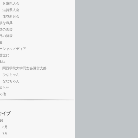
兵庫県人会
滋賀県人会
龍谷新月会
敵な道具
味の園芸
日の健康
道
ーシャルメディア
護世代
kita
関西学院大学同窓会滋賀支部
ひなちゃん
ななちゃん
知らせ
の他
カイブ
26
8月
7月