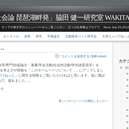
論 琵琶湖畔発」脇田 健一研究室 WAKITA Kenic
すぐ下の青文字のメニューバーからご覧ください。日々の出来事はブログで。 Since July 25,201
ゼミナール
授業
研究
卒業論文
北船路米づくり研究会
大津エンパワねっ
…。
コメントを追加する (
110
views)
カテ
勤等/専門領域/論文・著書/学会活動/社会的活動/学内諸委員等）を
授
る考え方や情報を
「このホームページについて…」
にアップしまし
パワねっと」
に関する情報もご覧いただければと思います。急に飛ば
ので、疲れました…。
らせ
新しいホームページを開設しました! »