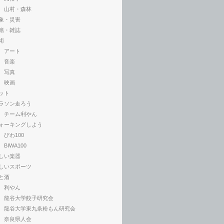
山村・森林
象・災害
籍・雑誌
術
アート
音楽
写真
映画
ット
ラソン走ろう
チーム利やん
ォーキングしよう
びわ100
BIWA100
しい楽器
しいスポーツ
と酒
利やん
龍谷大学餃子研究会
龍谷大学東九条粉もん研究会
奈良県人会