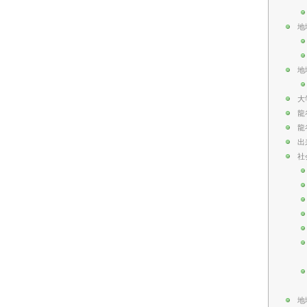
地
地
大
龍
龍
出
社
地