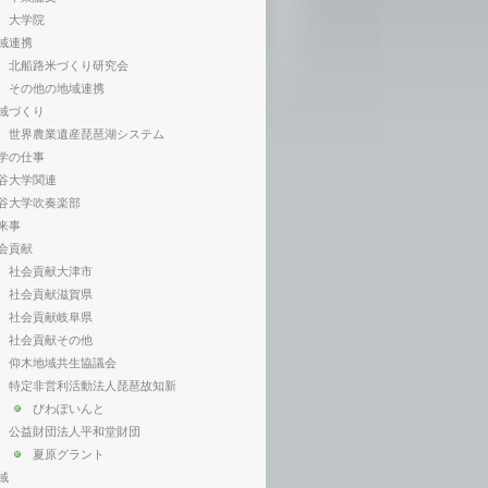
大学院
域連携
北船路米づくり研究会
その他の地域連携
域づくり
世界農業遺産琵琶湖システム
学の仕事
谷大学関連
谷大学吹奏楽部
来事
会貢献
社会貢献大津市
社会貢献滋賀県
社会貢献岐阜県
社会貢献その他
仰木地域共生協議会
特定非営利活動法人琵琶故知新
びわぽいんと
公益財団法人平和堂財団
夏原グラント
域