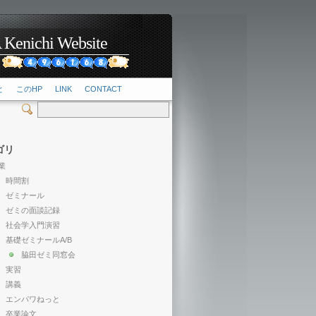
hi Website
2
と
このHP
LINK
CONTACT
ゴリ
業
時間割
ゼミナール
ゼミの面談記録
社会学入門演習
基礎ゼミナールA/B
脇田ゼミ同窓会
実習
講義
エンパワねっと
卒業論文