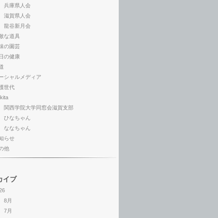
兵庫県人会
滋賀県人会
龍谷新月会
敵な道具
味の園芸
日の健康
道
ーシャルメディア
護世代
kita
関西学院大学同窓会滋賀支部
ひなちゃん
ななちゃん
知らせ
の他
カイブ
26
8月
7月