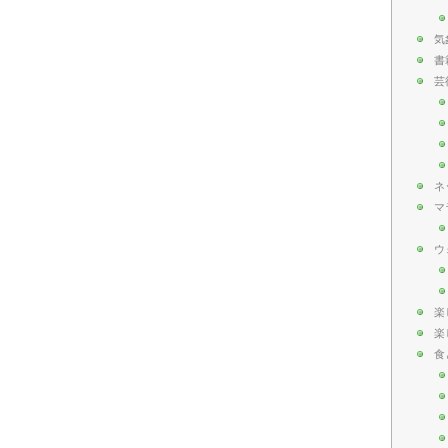
気
書
芸
ネ
マ
ウ
楽
楽
食