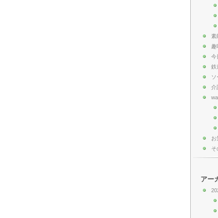
素
趣
今
鉄
ソ
介
wa
お
そ
アー
20