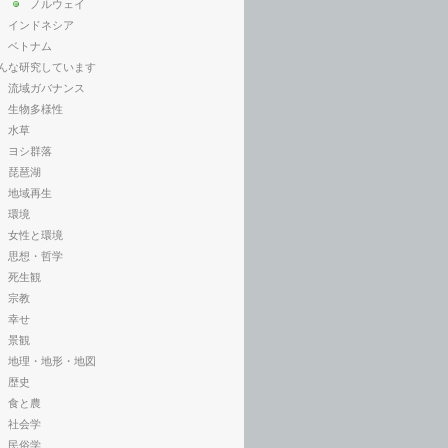
ノルウェイ
インドネシア
ベトナム
んな研究しています
流域ガバナンス
生物多様性
水草
ヨシ群落
琵琶湖
地域再生
環境
女性と環境
思想・哲学
死生観
宗教
幸せ
景観
地理・地形・地図
歴史
食と農
社会学
民俗学