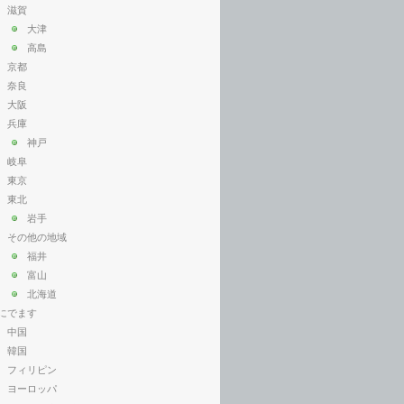
滋賀
大津
高島
京都
奈良
大阪
兵庫
神戸
岐阜
東京
東北
岩手
その他の地域
福井
富山
北海道
にでます
中国
韓国
フィリピン
ヨーロッパ