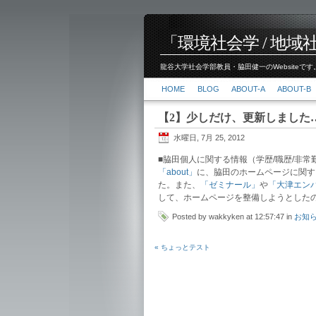
「環境社会学 / 地域社会
龍谷大学社会学部教員・脇田健一のWebsiteです。
HOME
BLOG
ABOUT-A
ABOUT-B
【2】少しだけ、更新しました
水曜日, 7月 25, 2012
■脇田個人に関する情報（学歴/職歴/非常
「about」
に、脇田のホームページに関す
た。また、
「ゼミナール」
や
「大津エン
して、ホームページを整備しようとした
Posted by wakkyken at 12:57:47 in
お知
« ちょっとテスト