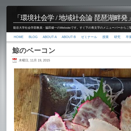
「環境社会学 / 地域社会論 琵琶湖畔発」脇田 健
龍谷大学社会学部教員・脇田健一のWebsiteです。すぐ下の青文字のメニューバーからご覧くださ
HOME
BLOG
ABOUT-A
ABOUT-B
ゼミナール
授業
研究
卒
鯨のベーコン
木曜日, 11月 19, 2015