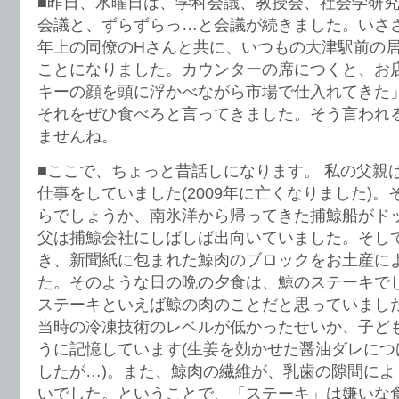
■昨日、水曜日は、学科会議、教授会、社会学研
会議と、ずらずらっ…と会議が続きました。いさ
年上の同僚のHさんと共に、いつもの大津駅前の
ことになりました。カウンターの席につくと、お
キーの顔を頭に浮かべながら市場で仕入れてきた
それをぜひ食べろと言ってきました。そう言われ
ませんね。
■ここで、ちょっと昔話しになります。 私の父親
仕事をしていました(2009年に亡くなりました)
らでしょうか、南氷洋から帰ってきた捕鯨船がド
父は捕鯨会社にしばしば出向いていました。そし
き、新聞紙に包まれた鯨肉のブロックをお土産に
た。そのような日の晩の夕食は、鯨のステーキで
ステーキといえば鯨の肉のことだと思っていまし
当時の冷凍技術のレベルが低かったせいか、子ど
うに記憶しています(生姜を効かせた醤油ダレにつ
したが…)。また、鯨肉の繊維が、乳歯の隙間によ
いでした。ということで、「ステーキ」は嫌いな