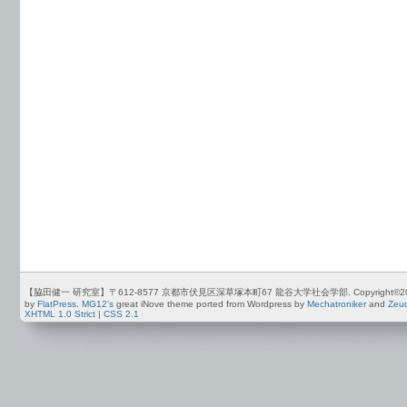
【脇田健一 研究室】〒612-8577 京都市伏見区深草塚本町67 龍谷大学社会学部. Copyright©2012-2026 by
by
FlatPress
.
MG12's
great iNove theme ported from Wordpress by
Mechatroniker
and
Zeu
XHTML 1.0 Strict
|
CSS 2.1