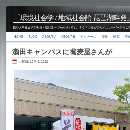
「環境社会学 / 地域社会論 琵琶湖畔発」脇田 健
龍谷大学社会学部教員・脇田健一のWebsiteです。すぐ下の青文字のメニューバーからご覧くださ
HOME
BLOG
ABOUT-A
ABOUT-B
ゼミナール
授業
研究
卒
瀬田キャンパスに蕎麦屋さんが
土曜日, 10月 8, 2022