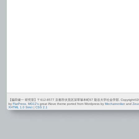
【脇田健一 研究室】〒612-8577 京都市伏見区深草塚本町67 龍谷大学社会学部. Copyright©2012-2026 by
by
FlatPress
.
MG12's
great iNove theme ported from Wordpress by
Mechatroniker
and
Zeu
XHTML 1.0 Strict
|
CSS 2.1