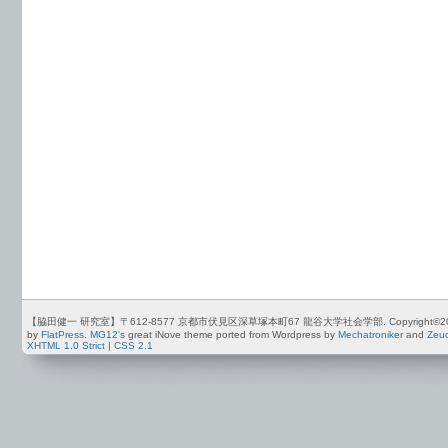
【脇田健一 研究室】〒612-8577 京都市伏見区深草塚本町67 龍谷大学社会学部. Copyright©2012-2026 by
by
FlatPress
.
MG12's
great iNove theme ported from Wordpress by
Mechatroniker
and
Zeu
XHTML 1.0 Strict
|
CSS 2.1