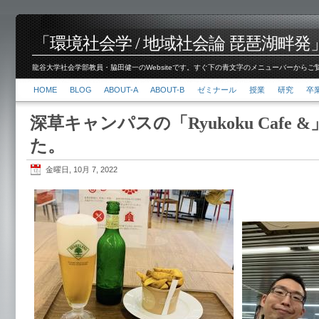
「環境社会学 / 地域社会論 琵琶湖畔発」脇田 健
龍谷大学社会学部教員・脇田健一のWebsiteです。すぐ下の青文字のメニューバーからご覧くださ
HOME
BLOG
ABOUT-A
ABOUT-B
ゼミナール
授業
研究
卒
深草キャンパスの「Ryukoku Cafe
た。
金曜日, 10月 7, 2022