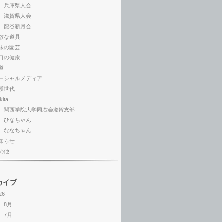
兵庫県人会
滋賀県人会
龍谷新月会
敵な道具
味の園芸
日の健康
道
ーシャルメディア
護世代
kita
関西学院大学同窓会滋賀支部
ひなちゃん
ななちゃん
知らせ
の他
カイブ
26
8月
7月