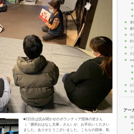
素
趣
今
鉄
ソ
介
wa
お
そ
アー
20
■2日目は読み聞かせのボランティア団体の皆さん
（「膳所おはなし文庫」さん）が、お手伝いください
ました。ありがとうございました。こちらの団体、私