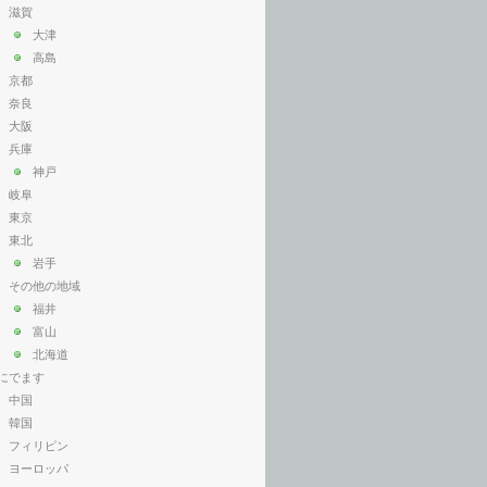
滋賀
大津
高島
京都
奈良
大阪
兵庫
神戸
岐阜
東京
東北
岩手
その他の地域
福井
富山
北海道
にでます
中国
韓国
フィリピン
ヨーロッパ