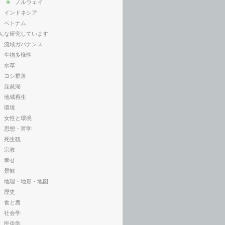
ノルウェイ
インドネシア
ベトナム
んな研究しています
流域ガバナンス
生物多様性
水草
ヨシ群落
琵琶湖
地域再生
環境
女性と環境
思想・哲学
死生観
宗教
幸せ
景観
地理・地形・地図
歴史
食と農
社会学
民俗学