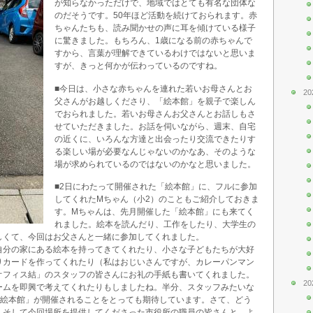
が知らなかっただけで、地域ではとても有名な団体な
のだそうです。50年ほど活動を続けておられます。赤
ちゃんたちも、読み聞かせの声に耳を傾けている様子
に驚きました。もちろん、1歳になる前の赤ちゃんで
すから、言葉が理解できているわけではないと思いま
すが、きっと何かが伝わっているのですね。
■今日は、小さな赤ちゃんを連れた若いお母さんとお
20
父さんがお越しくださり、「絵本館」を親子で楽しん
でおられました。若いお母さんお父さんとお話しもさ
せていただきました。お話を伺いながら、週末、自宅
の近くに、いろんな方達と出会ったり交流できたりす
る楽しい場が必要なんじゃないのかなあ、そのような
場が求められているのではないのかなと思いました。
■2日にわたって開催された「絵本館」に、フルに参加
してくれたMちゃん（小2）のこともご紹介しておきま
す。Mちゃんは、先月開催した「絵本館」にも来てく
れました。絵本を読んだり、工作をしたり、大学生の
しくて、今回はお父さんと一緒に参加してくれました。
自分の家にある絵本を持ってきてくれたり、小さな子どもたちが大好
りカードを作ってくれたり（私はおじいさんですが、カレーパンマン
オフィス結」のスタッフの皆さんにお礼の手紙も書いてくれました。
20
ームを即興で考えてくれたりもしましたね。半分、スタッフみたいな
降も「絵本館」が開催されることをとっても期待しています。さて、どう
、そして今回場所を提供してくださった市役所の職員の皆さんと、よ