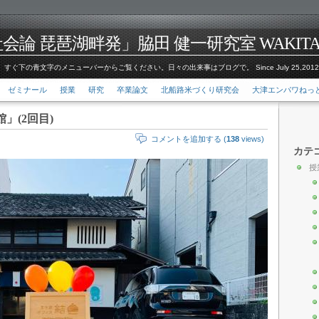
論 琵琶湖畔発」脇田 健一研究室 WAKITA Kenic
すぐ下の青文字のメニューバーからご覧ください。日々の出来事はブログで。 Since July 25,201
ゼミナール
授業
研究
卒業論文
北船路米づくり研究会
大津エンパワねっ
」(2回目)
コメントを追加する (
138
views)
カテ
授