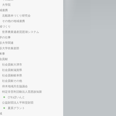
大学院
域連携
北船路米づくり研究会
その他の地域連携
域づくり
世界農業遺産琵琶湖システム
学の仕事
谷大学関連
谷大学吹奏楽部
来事
会貢献
社会貢献大津市
社会貢献滋賀県
社会貢献岐阜県
社会貢献その他
仰木地域共生協議会
特定非営利活動法人琵琶故知新
びわぽいんと
公益財団法人平和堂財団
夏原グラント
域