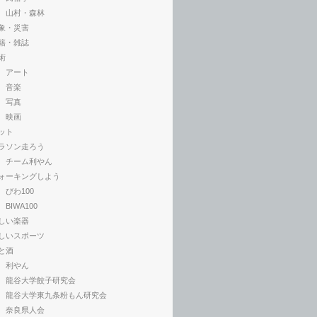
山村・森林
象・災害
籍・雑誌
術
アート
音楽
写真
映画
ット
ラソン走ろう
チーム利やん
ォーキングしよう
びわ100
BIWA100
しい楽器
しいスポーツ
と酒
利やん
龍谷大学餃子研究会
龍谷大学東九条粉もん研究会
奈良県人会