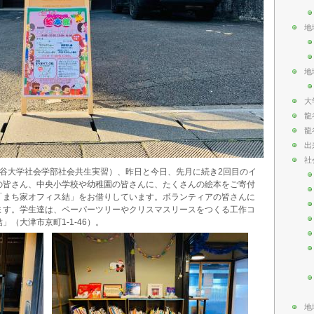
地
地
大
龍
龍
出
社
龍谷大学社会学部社会共生実習）、昨日と今日、先月に続き2回目のイ
の皆さん、中央小学校や幼稚園の皆さんに、たくさんの絵本をご寄付
「まち家オフィス結」をお借りしています。ボランティアの皆さんに
ます。学生達は、ペーパーツリーやクリスマスリースをつくる工作コ
（大津市京町1-1-46）。
地