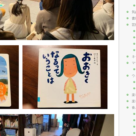
気
書
芸
ネ
マ
ウ
楽
楽
食