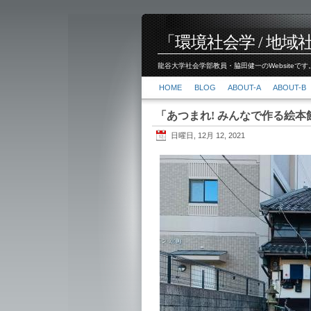
「環境社会学 / 地域社会
龍谷大学社会学部教員・脇田健一のWebsiteです。
HOME
BLOG
ABOUT-A
ABOUT-B
「あつまれ! みんなで作る絵本館
日曜日, 12月 12, 2021