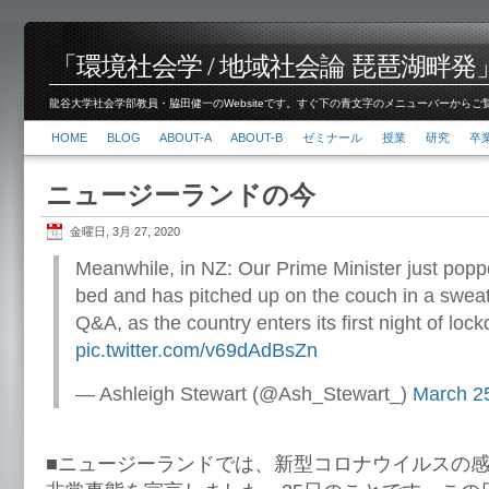
「環境社会学 / 地域社会論 琵琶湖畔発」脇田 健
龍谷大学社会学部教員・脇田健一のWebsiteです。すぐ下の青文字のメニューバーからご覧くださ
HOME
BLOG
ABOUT-A
ABOUT-B
ゼミナール
授業
研究
卒
ニュージーランドの今
金曜日, 3月 27, 2020
Meanwhile, in NZ: Our Prime Minister just poppe
bed and has pitched up on the couch in a swea
Q&A, as the country enters its first night of loc
pic.twitter.com/v69dAdBsZn
— Ashleigh Stewart (@Ash_Stewart_)
March 2
■ニュージーランドでは、新型コロナウイルスの