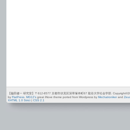
【脇田健一 研究室】〒612-8577 京都市伏見区深草塚本町67 龍谷大学社会学部. Copyright©2012-2026 by
by
FlatPress
.
MG12's
great iNove theme ported from Wordpress by
Mechatroniker
and
Zeu
XHTML 1.0 Strict
|
CSS 2.1