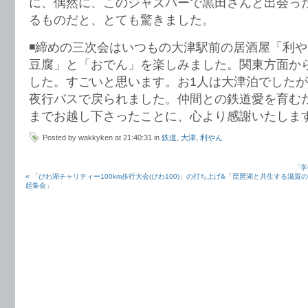
に、偶然に、このジャズバーで黒田さんと出会っ
るものだと、とても驚きました。
◾️締めの三次会はいつもの大津駅前の居酒屋「利
豆腐」と「おでん」を楽しみました。関東方面か
した。すごいと思います。お1人は大津泊でしたが
夜行バスで戻られました。仲間との鉄道愛を育む
までお越し下さったことに、心より感謝いたしま
Posted by wakkyken at 21:40:31 in
鉄道
,
大津
,
利やん
「学
« 「びわ湖チャリティー100km歩行大会(びわ100)」の打ち上げ&「琵琶湖と共生する滋
起集会」