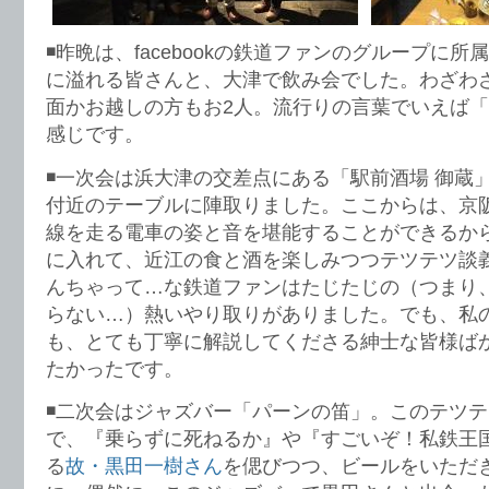
◾️昨晩は、facebookの鉄道ファンのグループに
に溢れる皆さんと、大津で飲み会でした。わざわ
面かお越しの方もお2人。流行りの言葉でいえば
感じです。
◾️一次会は浜大津の交差点にある「駅前酒場 御蔵
付近のテーブルに陣取りました。ここからは、京
線を走る電車の姿と音を堪能することができるか
に入れて、近江の食と酒を楽しみつつテツテツ談
んちゃって…な鉄道ファンはたじたじの（つまり
らない…）熱いやり取りがありました。でも、私
も、とても丁寧に解説してくださる紳士な皆様ば
たかったです。
◾️二次会はジャズバー「パーンの笛」。このテツ
で、『乗らずに死ねるか』や『すごいぞ！私鉄王
る
故・黒田一樹さん
を偲びつつ、ビールをいただ