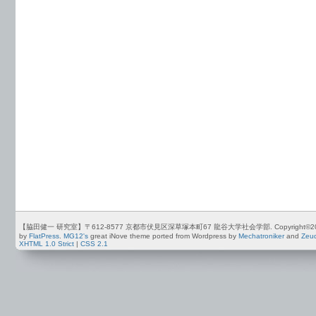
【脇田健一 研究室】〒612-8577 京都市伏見区深草塚本町67 龍谷大学社会学部. Copyright©2012-2026 by
by
FlatPress
.
MG12's
great iNove theme ported from Wordpress by
Mechatroniker
and
Zeu
XHTML 1.0 Strict
|
CSS 2.1