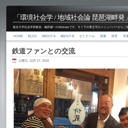
「環境社会学 / 地域社会論 琵琶湖畔発」脇田 健
龍谷大学社会学部教員・脇田健一のWebsiteです。すぐ下の青文字のメニューバーからご覧くださ
HOME
BLOG
ABOUT-A
ABOUT-B
ゼミナール
授業
研究
卒
鉄道ファンとの交流
土曜日, 10月 27, 2018