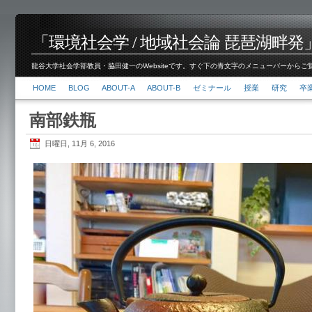
「環境社会学 / 地域社会論 琵琶湖畔発」脇田 健
龍谷大学社会学部教員・脇田健一のWebsiteです。すぐ下の青文字のメニューバーからご覧くださ
HOME
BLOG
ABOUT-A
ABOUT-B
ゼミナール
授業
研究
卒
南部鉄瓶
日曜日, 11月 6, 2016