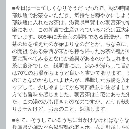
■今日は一日忙しくなりそうだったので、朝の時
部鉄瓶でお茶をいただき、気持ちを穏やかにしよ
部鉄瓶に入れたお茶は、滋賀県甲賀市の朝宮茶で
楽にあり、この朝宮で生産されているお茶は五大
ています。805年に天台宗の開祖である最澄が、
茶の種を植えたのが始まりなのだとか。ちなみに
の開祖である栄西が宋から持ち帰ったお茶の種が
密に調べてみるとなにか差異があるのかもしれま
茶は煎茶でした。説明書には、渋みを減らして旨
は70℃のお湯がちょうど良いと書いてあります。
のことなのかもしれませんが、沸騰したお湯を入
ップして、少し冷ましてから南部鉄瓶に注ぎまし
方でも旨味を感じました。朝宮茶は自宅にあった
た。この湯のみも頂きものなのですが、どうも萩
りませんけど。お茶のこと、勉強します。
■さて、そうしているうちに出かけなければなら
兵庫県の施設から滋賀県の老人ホームに引越しを