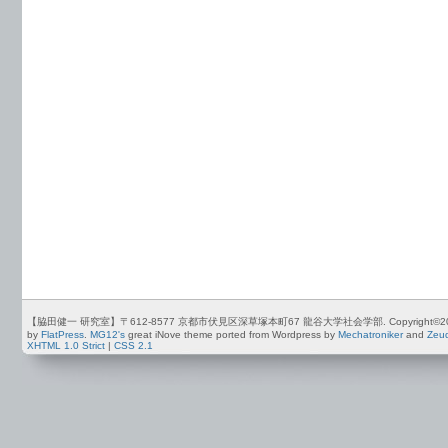
【脇田健一 研究室】〒612-8577 京都市伏見区深草塚本町67 龍谷大学社会学部. Copyright©2012-2026 by
by
FlatPress
.
MG12's
great iNove theme ported from Wordpress by
Mechatroniker
and
Zeu
XHTML 1.0 Strict
|
CSS 2.1