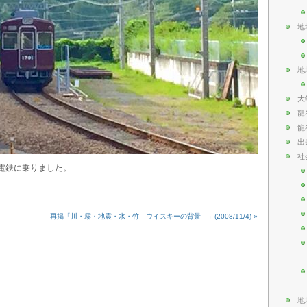
地
地
大
龍
龍
出
社
勢電鉄に乗りました。
再掲「川・霧・地震・水・竹―ウイスキーの背景―」(2008/11/4) »
地