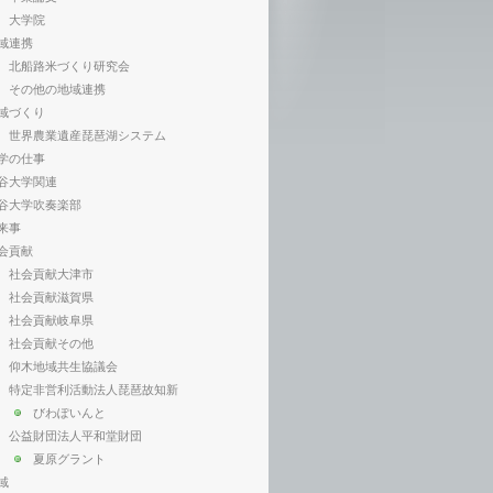
大学院
域連携
北船路米づくり研究会
その他の地域連携
域づくり
世界農業遺産琵琶湖システム
学の仕事
谷大学関連
谷大学吹奏楽部
来事
会貢献
社会貢献大津市
社会貢献滋賀県
社会貢献岐阜県
社会貢献その他
仰木地域共生協議会
特定非営利活動法人琵琶故知新
びわぽいんと
公益財団法人平和堂財団
夏原グラント
域