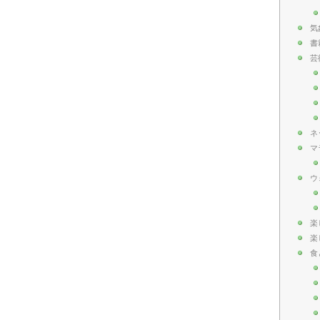
気
書
芸
ネ
マ
ウ
楽
楽
食