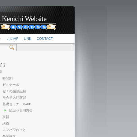
hi Website
2
と
このHP
LINK
CONTACT
ゴリ
業
時間割
ゼミナール
ゼミの面談記録
社会学入門演習
基礎ゼミナールA/B
脇田ゼミ同窓会
実習
講義
エンパワねっと
卒業論文