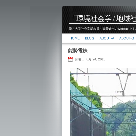
「環境社会学 / 地域社会
龍谷大学社会学部教員・脇田健一のWebsiteです。
HOME
BLOG
ABOUT-A
ABOUT-B
能勢電鉄
月曜日, 8月 24, 2015