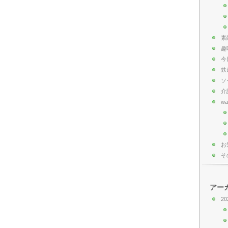
素
趣
今
鉄
ソ
介
wa
お
そ
アー
20