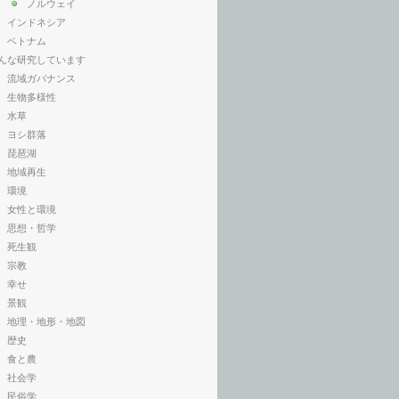
ノルウェイ
インドネシア
ベトナム
んな研究しています
流域ガバナンス
生物多様性
水草
ヨシ群落
琵琶湖
地域再生
環境
女性と環境
思想・哲学
死生観
宗教
幸せ
景観
地理・地形・地図
歴史
食と農
社会学
民俗学