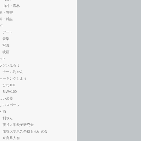
山村・森林
象・災害
籍・雑誌
術
アート
音楽
写真
映画
ット
ラソン走ろう
チーム利やん
ォーキングしよう
びわ100
BIWA100
しい楽器
しいスポーツ
と酒
利やん
龍谷大学餃子研究会
龍谷大学東九条粉もん研究会
奈良県人会