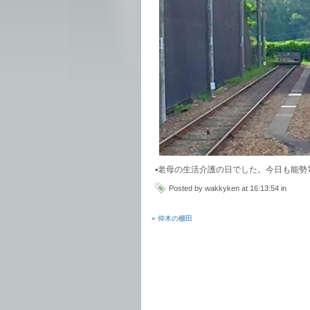
▪︎老母の生活介護の日でした。今日も能
Posted by wakkyken at 16:13:54 in
« 仰木の棚田