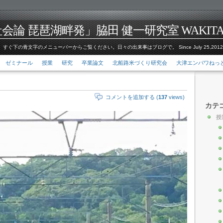
論 琵琶湖畔発」脇田 健一研究室 WAKITA Kenic
すぐ下の青文字のメニューバーからご覧ください。日々の出来事はブログで。 Since July 25,201
ゼミナール
授業
研究
卒業論文
北船路米づくり研究会
大津エンパワねっ
コメントを追加する (
137
views)
カテ
授