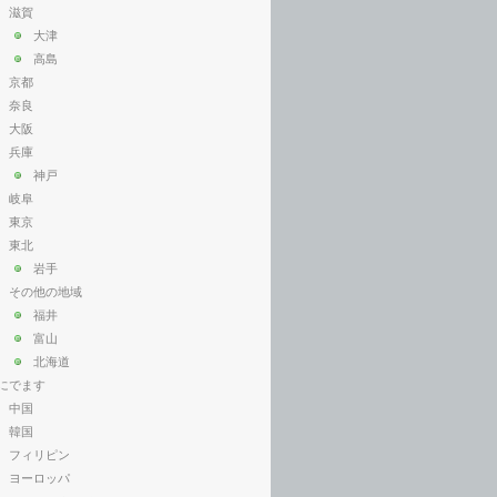
滋賀
大津
高島
京都
奈良
大阪
兵庫
神戸
岐阜
東京
東北
岩手
その他の地域
福井
富山
北海道
にでます
中国
韓国
フィリピン
ヨーロッパ