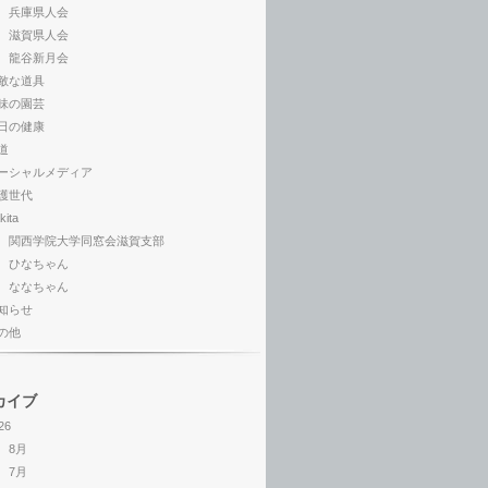
兵庫県人会
滋賀県人会
龍谷新月会
敵な道具
味の園芸
日の健康
道
ーシャルメディア
護世代
kita
関西学院大学同窓会滋賀支部
ひなちゃん
ななちゃん
知らせ
の他
カイブ
26
8月
7月