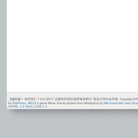
【脇田健一 研究室】〒612-8577 京都市伏見区深草塚本町67 龍谷大学社会学部. Copyright©2012-2026 by
by
FlatPress
.
MG12's
great iNove theme ported from Wordpress by
Mechatroniker
and
Zeu
XHTML 1.0 Strict
|
CSS 2.1