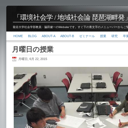
「環境社会学 / 地域社会論 琵琶湖畔発」脇田 健
龍谷大学社会学部教員・脇田健一のWebsiteです。すぐ下の青文字のメニューバーからご覧くださ
HOME
BLOG
ABOUT-A
ABOUT-B
ゼミナール
授業
研究
卒
月曜日の授業
月曜日, 6月 22, 2015