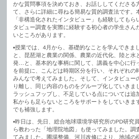
かな質問事項を決めておき、お話ししてくださる
て、さらに詳細に尋ねる簡易な質的調査法です。
「非構造化されたインタビュー」も経験してもら
タビュー調査を実際に経験する初心者の学生さん
いところがあります。
▪︎授業では、4月から、基礎的なことを学んできま
と、琵琶湖と農業の関係、農業の近代化、陸と水
発…と、基本的な事柄に関して、講義を中心に行
を前提に、こんどは時期区分を行い、それぞれの
みんなで考えてみました。そして、インタビュー
り離し、同じ内容のものをグループ化していきま
ラッシュフップし、不足している点については追
私からも足らないところをサポートをしていきま
でも補強します。
▪︎昨日は、先日、総合地球環境学研究所のPD研究
ら教わった「地理院地図」も使ってみました。調
てみました。圃場整備、河川改修により、地域の