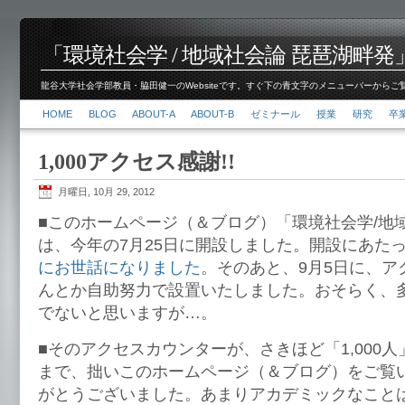
「環境社会学 / 地域社会論 琵琶湖畔発」脇田 健
龍谷大学社会学部教員・脇田健一のWebsiteです。すぐ下の青文字のメニューバーからご覧くださ
HOME
BLOG
ABOUT-A
ABOUT-B
ゼミナール
授業
研究
卒
1,000アクセス感謝!!
月曜日, 10月 29, 2012
■このホームページ（＆ブログ）「環境社会学/地
は、今年の7月25日に開設しました。開設にあた
にお世話になりました
。そのあと、9月5日に、ア
んとか自助努力で設置いたしました。おそらく、
でないと思いますが…。
■そのアクセスカウンターが、さきほど「1,000
まで、拙いこのホームページ（＆ブログ）をご覧
がとうございました。あまりアカデミックなこと