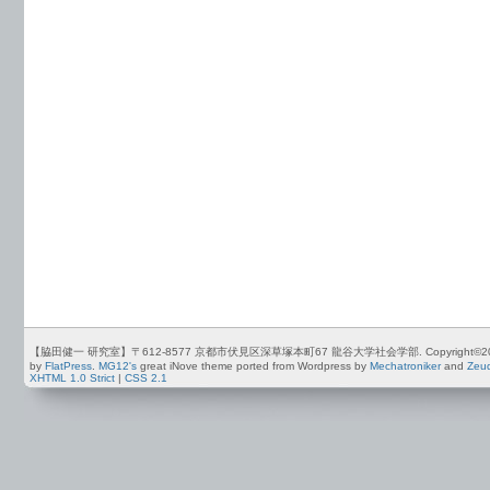
【脇田健一 研究室】〒612-8577 京都市伏見区深草塚本町67 龍谷大学社会学部. Copyright©2012-2026 by
by
FlatPress
.
MG12's
great iNove theme ported from Wordpress by
Mechatroniker
and
Zeu
XHTML 1.0 Strict
|
CSS 2.1