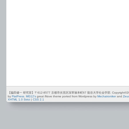
【脇田健一 研究室】〒612-8577 京都市伏見区深草塚本町67 龍谷大学社会学部. Copyright©2012-2026 by
by
FlatPress
.
MG12's
great iNove theme ported from Wordpress by
Mechatroniker
and
Zeu
XHTML 1.0 Strict
|
CSS 2.1