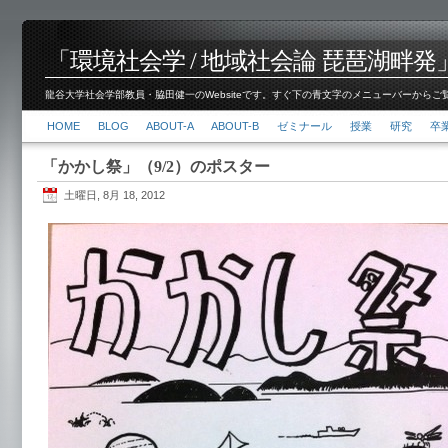
「環境社会学 / 地域社会論 琵琶湖畔発」脇田 健
龍谷大学社会学部教員・脇田健一のWebsiteです。すぐ下の青文字のメニューバーからご覧くださ
HOME
BLOG
ABOUT-A
ABOUT-B
ゼミナール
授業
研究
卒
「かかし祭」（9/2）のポスター
土曜日, 8月 18, 2012