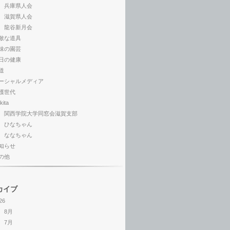
兵庫県人会
滋賀県人会
龍谷新月会
敵な道具
味の園芸
日の健康
道
ーシャルメディア
護世代
kita
関西学院大学同窓会滋賀支部
ひなちゃん
ななちゃん
知らせ
の他
カイブ
26
8月
7月