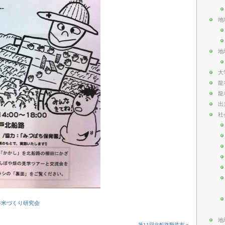
地
地
大
龍
龍
出
社
路米づくり研究会
地
第11回北船路野菜市 »