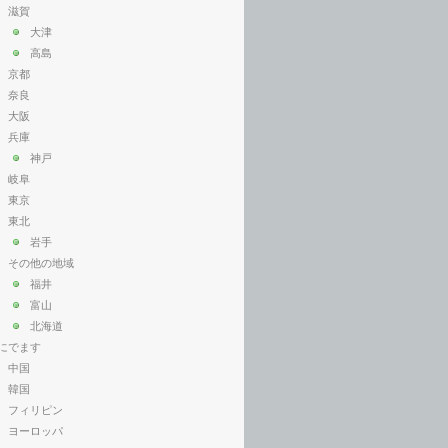
滋賀
大津
高島
京都
奈良
大阪
兵庫
神戸
岐阜
東京
東北
岩手
その他の地域
福井
富山
北海道
にでます
中国
韓国
フィリピン
ヨーロッパ