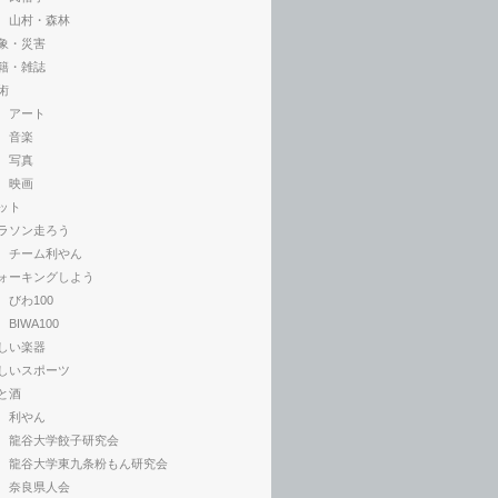
山村・森林
象・災害
籍・雑誌
術
アート
音楽
写真
映画
ット
ラソン走ろう
チーム利やん
ォーキングしよう
びわ100
BIWA100
しい楽器
しいスポーツ
と酒
利やん
龍谷大学餃子研究会
龍谷大学東九条粉もん研究会
奈良県人会