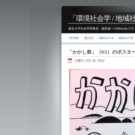
「環境社会学 / 地域社会
龍谷大学社会学部教員・脇田健一のWebsiteです。
HOME
BLOG
ABOUT-A
ABOUT-B
「かかし祭」（9/2）のポスタ
土曜日, 8月 18, 2012