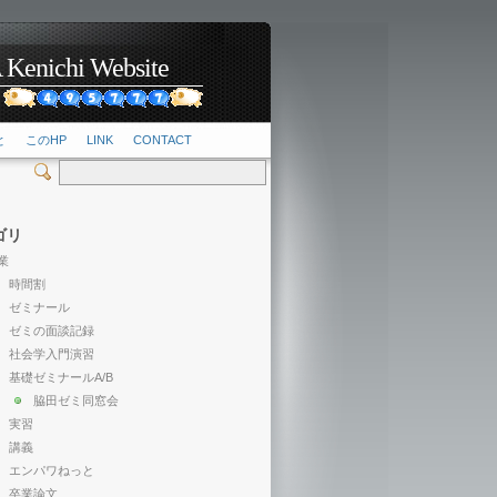
hi Website
2
と
このHP
LINK
CONTACT
ゴリ
業
時間割
ゼミナール
ゼミの面談記録
社会学入門演習
基礎ゼミナールA/B
脇田ゼミ同窓会
実習
講義
エンパワねっと
卒業論文