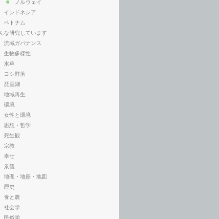
ノルウェイ
インドネシア
ベトナム
んな研究しています
流域ガバナンス
生物多様性
水草
ヨシ群落
琵琶湖
地域再生
環境
女性と環境
思想・哲学
死生観
宗教
幸せ
景観
地理・地形・地図
歴史
食と農
社会学
民俗学