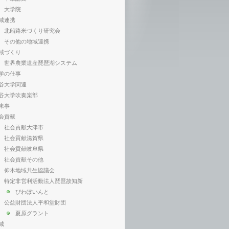
大学院
域連携
北船路米づくり研究会
その他の地域連携
域づくり
世界農業遺産琵琶湖システム
学の仕事
谷大学関連
谷大学吹奏楽部
来事
会貢献
社会貢献大津市
社会貢献滋賀県
社会貢献岐阜県
社会貢献その他
仰木地域共生協議会
特定非営利活動法人琵琶故知新
びわぽいんと
公益財団法人平和堂財団
夏原グラント
域