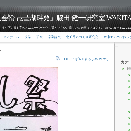
論 琵琶湖畔発」脇田 健一研究室 WAKITA Kenic
すぐ下の青文字のメニューバーからご覧ください。日々の出来事はブログで。 Since July 25,201
ゼミナール
授業
研究
卒業論文
北船路米づくり研究会
大津エンパワねっ
ー
コメントを追加する (
150
views)
カテ
授