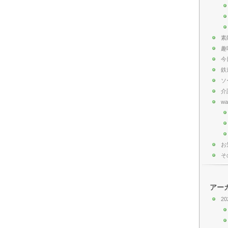
素
趣
今
鉄
ソ
介
wa
お
そ
アー
20