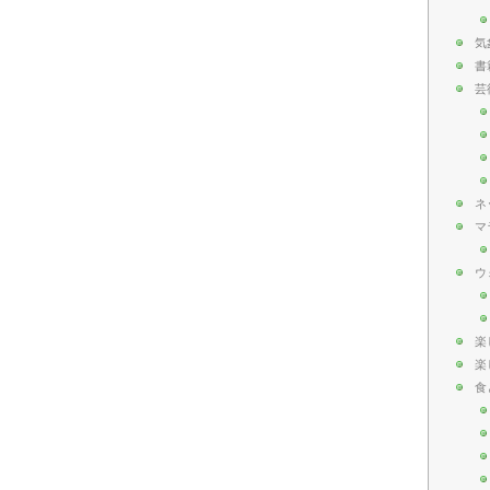
気
書
芸
ネ
マ
ウ
楽
楽
食