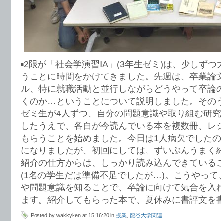
▪︎2限が「社会学演習ⅠA」(3年生ゼミ)は、少し
うことに時間をかけてきました。先週は、卒業論
ル、特に就職活動と並行しながらどうやって卒論
くのか…ということについて説明しました。その
ゼミ生が4人ずつ、自分の問題意識や取り組む研
したうえで、各自が今読んでいる本を複数冊、レ
もらうことを始めました。今日は1人病欠でしたの
になりましたが、初回にしては、ずいぶんうまく
紹介の仕方からは、しっかり読み込んできている
(1名の学生だは準備不足でしたが…)。こうやっ
や問題意識を知ることで、卒論に向けて気合を入
ます。紹介してもらった本で、夏休みに書評文を
Posted by wakkyken at 15:16:20 in
授業
,
龍谷大学関連