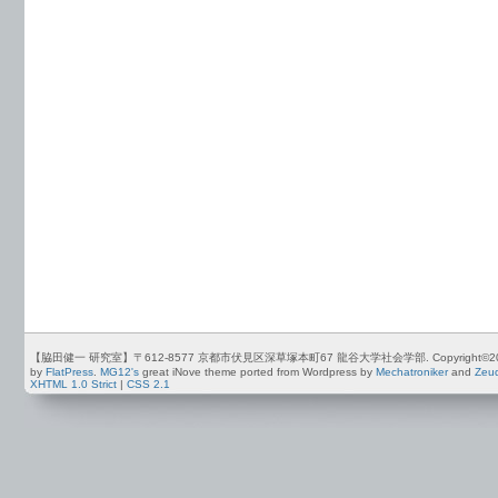
【脇田健一 研究室】〒612-8577 京都市伏見区深草塚本町67 龍谷大学社会学部. Copyright©2012-2026 by
by
FlatPress
.
MG12's
great iNove theme ported from Wordpress by
Mechatroniker
and
Zeu
XHTML 1.0 Strict
|
CSS 2.1