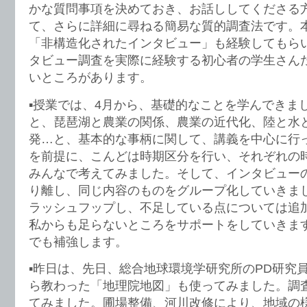
かな質問事項を決めておき、お話ししてくださる
て、さらに詳細に尋ねる簡易な質的調査法です。
「非構造化されたインタビュー」も経験してもら
タビュー調査を実際に経験する初心者の学生さん
いところがあります。
▪︎授業では、4月から、基礎的なことを学んできま
と、琵琶湖と農業の関係、農業の近代化、陸と水
発…と、基本的な事柄に関して、講義を中心に行
を前提に、こんどは時期区分を行い、それぞれの
みんなで考えてみました。そして、インタビュー
り離し、同じ内容のものをグループ化していきま
ラッシュフップし、不足している点については追
私からも足らないところをサポートをしていきま
でも補強します。
▪︎昨日は、先日、総合地球環境学研究所のPD研究
ら教わった「地理院地図」も使ってみました。調
てみました。圃場整備、河川改修により、地域の