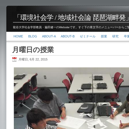
「環境社会学 / 地域社会論 琵琶湖畔発」脇田 健
龍谷大学社会学部教員・脇田健一のWebsiteです。すぐ下の青文字のメニューバーからご覧くださ
HOME
BLOG
ABOUT-A
ABOUT-B
ゼミナール
授業
研究
卒
月曜日の授業
月曜日, 6月 22, 2015