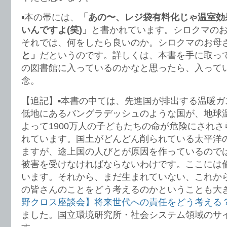
▪️本の帯には、
「あの〜、レジ袋有料化じゃ温室効
いんですよ(笑)」
と書かれています。シロクマの
それでは、何をしたら良いのか。シロクマのお母
と」
だというのです。詳しくは、本書を手に取っ
の図書館に入っているのかなと思ったら、入って
念。
【追記】▪️本書の中ては、先進国が排出する温暖
低地にあるバングラデッシュのような国が、地球
よって1900万人の子どもたちの命が危険にされ
れています。国土がどんどん削られている太平洋
ますが、途上国の人びとが原因を作っているので
被害を受けなければならないわけです。ここには
います。それから、まだ生まれていない、これか
の皆さんのことをどう考えるのかということも大
野クロス座談会】将来世代への責任をどう考える
ました。国立環境研究所・社会システム領域のサ