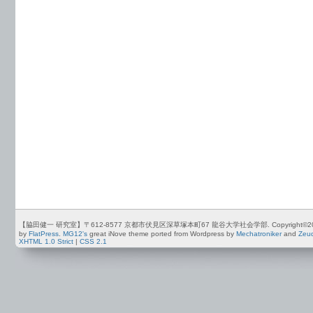
【脇田健一 研究室】〒612-8577 京都市伏見区深草塚本町67 龍谷大学社会学部. Copyright©2012-2026 by
by
FlatPress
.
MG12's
great iNove theme ported from Wordpress by
Mechatroniker
and
Zeu
XHTML 1.0 Strict
|
CSS 2.1