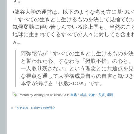
す。
▪️龍谷大学の運営は、以下のような考え方に基づ
「すべての生きとし生けるものを決して見捨てな
気候変動に伴い苦しんでいる途上国も、当然のこ
地球に生まれてくるすべての人々に対しても含ま
ん。
阿弥陀仏が「すべての生きとし生けるものを決
と誓われた心、すなわち「摂取不捨」の心と、S
一人取り残さない」という理念とに共通点を見
な視点を通して大学構成員自らの自省と気づき
本学が掲げる「仏教SDGs」です。
Posted by wakkyken at 15:05:03 in
書籍・雑誌
,
気象・災害
,
環境
« 「びわ100」に向けての練習会