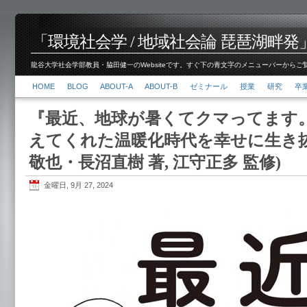
「環境社会学 / 地域社会論 琵琶湖畔発」脇田 健
龍谷大学社会学部教員・脇田健一のWebsiteです。すぐ下の青文字のメニューバーからご覧くださ
HOME
BLOG
ABOUT-A
ABOUT-B
ゼミナール
授業
研究
卒
『最近、地球が暑くてクマってます。
えてくれた温暖化時代を幸せに生き抜く
敬也・長沼直樹 著, 江守正多 監修)
金曜日, 9月 27, 2024