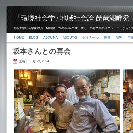
「環境社会学 / 地域社会論 琵琶湖畔発」脇田 健
龍谷大学社会学部教員・脇田健一のWebsiteです。すぐ下の青文字のメニューバーからご覧くださ
HOME
BLOG
ABOUT-A
ABOUT-B
ゼミナール
授業
研究
卒
坂本さんとの再会
土曜日, 6月 29, 2024