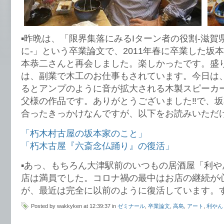
▪️昨晩は、「限界集落にみるIターン者の役割-滋
に-」という卒業論文で、2011年春に卒業した坂
本恭二さんと再会しました。楽しかったです。盛
は、副業で木工のお仕事もされています。今日は
るとアンプのように音が拡大される木製スピーカ
父様の作品です。ありがとうございました‼️で、
合ったきっかけなんですが、以下をお読みいただ
「朽木村古屋の坂本家のこと」
「朽木古屋『六斎念仏踊り』の復活」
▪️あっ、もちろん大津駅前のいつもの居酒屋「利
店は満員でした。コロナ禍の最中はお店の継続が
が、最近は完全に以前のように復活しています。
Posted by wakkyken at 12:39:37 in
ゼミナール
,
卒業論文
,
高島
,
アート
,
利やん