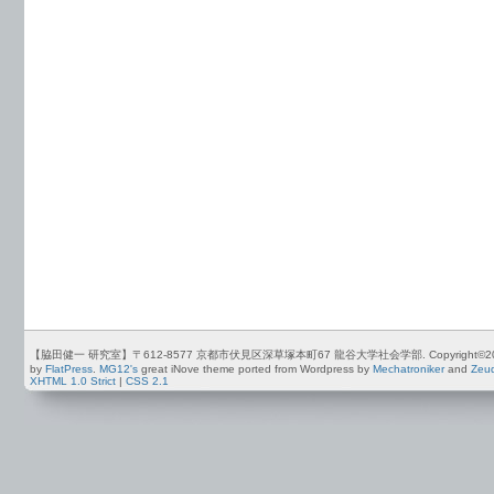
【脇田健一 研究室】〒612-8577 京都市伏見区深草塚本町67 龍谷大学社会学部. Copyright©2012-2026 by
by
FlatPress
.
MG12's
great iNove theme ported from Wordpress by
Mechatroniker
and
Zeu
XHTML 1.0 Strict
|
CSS 2.1