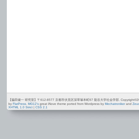
【脇田健一 研究室】〒612-8577 京都市伏見区深草塚本町67 龍谷大学社会学部. Copyright©2012-2026 by
by
FlatPress
.
MG12's
great iNove theme ported from Wordpress by
Mechatroniker
and
Zeu
XHTML 1.0 Strict
|
CSS 2.1