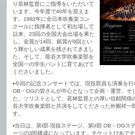
り若林監督にご指導をいただいて
います。今年度で40年を迎えま
す。1992年に全日本吹奏楽コン
クールに指揮者として初出場して
以来、23回の全国大会出場を果た
し、金賞が14回、銀賞が9回とい
う輝かしい成果を残されてきまし
た。そして、龍谷大学吹奏楽部を
全国一の学生バントに育てあげて
くださいました。
▪️今回の記念コンサートでは、現役部員も演奏を
OB・OGの皆さんが中心となって企画・運営、そ
た、ソリストとして、若林監督との厚い信頼関係
谷大学吹奏楽部と共演をしてくださった外囿祥一
す。
▪️当日は、第I部 現役ステージ、第II部 OB・OG
ージの3部構成になっています。チケットぴあで