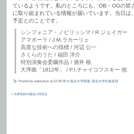
ているようです。私のところにも、OB・OGの皆
に取り組まれている情報が届いています。当日は
予定とのことです。
シンフォニア・ノビリッシマ / R.ジェイガー
アマポーラ / J.M.ラカーリェ
高度な技術への指標 / 河辺 公一
さくらのうた / 福田 洋介
特別演奏会委嘱作品 / 酒井 格
大序曲「1812年」 / P.I.チャイコフスキー 他
Posted by wakkyken at 22:45:05 in
龍谷大学関連
,
龍谷大学吹奏楽部
« 兵庫高校64陽会の同窓会