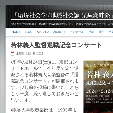
「環境社会学 / 地域社会論 琵琶湖畔発」脇田 健
龍谷大学社会学部教員・脇田健一のWebsiteです。すぐ下の青文字のメニューバーからご覧くださ
HOME
BLOG
ABOUT-A
ABOUT-B
ゼミナール
授業
研究
卒
若林義人監督退職記念コンサート
木曜日, 12月 28, 2023
▪️来年の2月24日(土)に、京都コン
サートホールで、今年度で定年退
職される若林義人音楽監督の「退
職記念コンサート」が開催されま
す。少し前の投稿に書いたことを
もう一度、繰り返しておきたいと
思います。
▪️龍谷大学吹奏楽部は、1983年よ