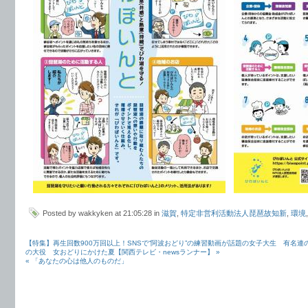
Posted by wakkyken at 21:05:28 in
滋賀
,
特定非営利活動法人琵琶故知新
,
環境
【特集】再生回数900万回以上！SNSで“阿波おどり”の練習動画が話題の女子大生 有名連
の大役 女おどりにかけた夏【関西テレビ・newsランナー】 »
« 「あなたの心は他人のものだ」