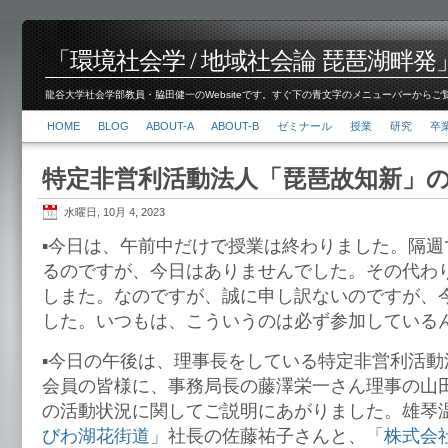
「環境社会学 / 地域社会論 琵琶湖畔発」脇田 健
龍谷大学社会学部教員・脇田健一のWebsiteです。すぐ下の青文字のメニューバーからご覧くださ
HOME
BLOG
ABOUT-A
ABOUT-B
ゼミナール
授業
研究
卒
特定非営利活動法人「琵琶故知新」
水曜日, 10月 4, 2023
▪️今日は、午前中だけで授業は終わりました。隔
るのですが、今日はありませんでした。その代わ
しまた。なのですが、誠に申し訳ないのですが、
した。いつもは、こういうのは必ず参加している
▪️今日の午後は、理事長をしている特定非営利活
会員の皆様に、事務局長の藤澤栄一さん理事の山
の活動状況に関してご説明にあがりました。雄琴
びわ湖花街道」
社長の佐藤祐子さんと、
「株式会