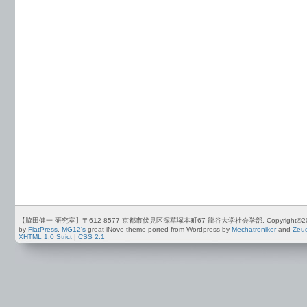
【脇田健一 研究室】〒612-8577 京都市伏見区深草塚本町67 龍谷大学社会学部. Copyright©2012-2026 by
by
FlatPress
.
MG12's
great iNove theme ported from Wordpress by
Mechatroniker
and
Zeu
XHTML 1.0 Strict
|
CSS 2.1