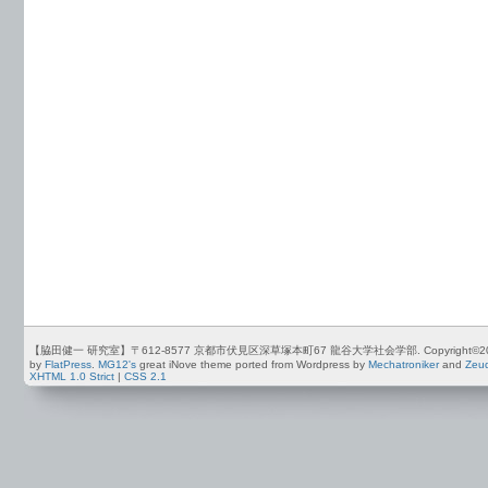
【脇田健一 研究室】〒612-8577 京都市伏見区深草塚本町67 龍谷大学社会学部. Copyright©2012-2026 by
by
FlatPress
.
MG12's
great iNove theme ported from Wordpress by
Mechatroniker
and
Zeu
XHTML 1.0 Strict
|
CSS 2.1