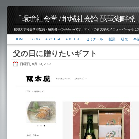
「環境社会学 / 地域社会論 琵琶湖畔発」脇田 健
龍谷大学社会学部教員・脇田健一のWebsiteです。すぐ下の青文字のメニューバーからご覧くださ
HOME
BLOG
ABOUT-A
ABOUT-B
ゼミナール
授業
研究
卒
父の日に贈りたいギフト
日曜日, 8月 13, 2023