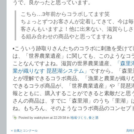
うで、良かったと思っています。
こちら…3年前からコラボしてます笑
ちょっとずつお客さんが定着してきて、今は毎
客さんもいますよ！他に出来ない、滋賀らしさ
る組み合わせの商品やと思ってますね
▪️こういう跡取りさんたちのコラボに刺激を受け
は、「世界農業遺産」に関しても、このようなコ
ことなんですよね。滋賀の世界農業遺産、
「森里
業が織りなす 琵琶湖システム」
ですから。「森里
とが理解できるコラボ商品、「漁業と農業が織り
できるコラボ商品が、「世界農業遺産」や「琵琶
報とともに、購入することができると素敵だと思
さんの商品は、すでに「森里湖」のうち「里湖」
ね。もちろん、そのようなコラボ商品のコンセプ
Posted by wakkyken at 22:29:58 in
地域づくり
,
食と酒
« 台風とコンクール
高時