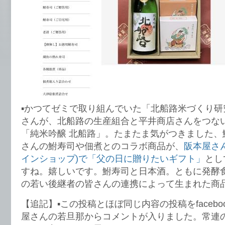
▪️かつてゼミで取り組んでいた「北船路米づくり
さんが、北船路の生産組合と平井商店さんをつな
「純米吟醸 北船路」。たまたま気がつきました、
さんの鮒寿司や佃煮とのコラボ商品が、
阪本屋さ
インショップ)で「父の日に贈りたいギフト」
とし
すね。嬉しいです。鮒寿司と日本酒。ともに発酵
の若い後継者の皆さんの連携によって生まれた商
【追記】▪️この投稿とほぼ同じ内容の投稿をfaceb
屋さんの若旦那からコメントが入りました。常連