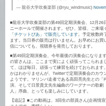
— 龍谷大学吹奏楽部 (@ryu_windmusic)
Novem
■龍谷大学吹奏楽部の第49回定期演奏会、12月2
ニーホールで開催されます。ぜひ、皆様、ご来場
「チケットぴあ」で販売しています
。予定枚数終
ます。当日券の販売は行いません。お早めにお買
信についても、視聴券を発売しております。
■第49回定期演奏会、今年最後の演奏会になりま
の皆さんは、ここまで実によく頑張ってこられま
て、ほぼ毎日、頑張って練習を続けておられます
かはわかりませんが、Twitterで定期演奏会のカ
ようです。マリンバ走者である高田亮先生との「Prism
演、そして日景貴文先生編曲のワーグナーの歌劇
人」序曲、とっても楽しみにしています。
【追記】■この動画は、3回生の部員さん(企画情宣