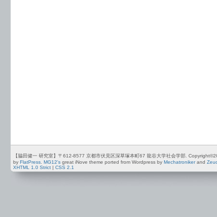
【脇田健一 研究室】〒612-8577 京都市伏見区深草塚本町67 龍谷大学社会学部. Copyright©2012-2026 by
by
FlatPress
.
MG12's
great iNove theme ported from Wordpress by
Mechatroniker
and
Zeu
XHTML 1.0 Strict
|
CSS 2.1