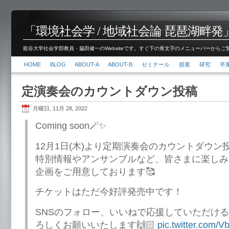
「環境社会学 / 地域社会論 琵琶湖畔発」脇田 健
龍谷大学社会学部教員・脇田健一のWebsiteです。すぐ下の青文字のメニューバーからご覧くださ
HOME
BLOG
ABOUT-A
ABOUT-B
ゼミナール
授業
研究
卒
定演奏会のカウントダウン投稿
月曜日, 11月 28, 2022
Coming soon🪄✨
12月1日(木)より定期演奏会のカウントダウ
特別情報やアンサンブルなど、皆さまに楽しみ
企画をご用意しております🥰
チケットはただ今好評発売中です！
SNSのフォロー、いいねで応援していただけ
ろしくお願いいたします🙌🏻
pic.twitter.com/