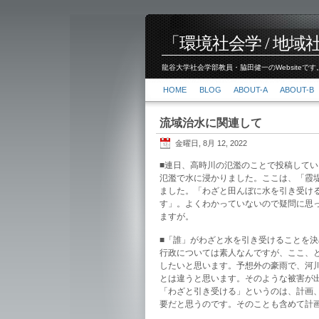
「環境社会学 / 地域社会
龍谷大学社会学部教員・脇田健一のWebsiteです。
HOME
BLOG
ABOUT-A
ABOUT-B
流域治水に関連して
金曜日, 8月 12, 2022
■連日、高時川の氾濫のことで投稿して
氾濫で水に浸かりました。ここは、「霞
ました。「わざと田んぼに水を引き受け
す」。よくわかっていないので疑問に思
ますが。
■「誰」がわざと水を引き受けることを
行政については素人なんですが、ここ、
したいと思います。予想外の豪雨で、河
とは違うと思います。そのような被害が
「わざと引き受ける」というのは、計画
要だと思うのです。そのことも含めて計