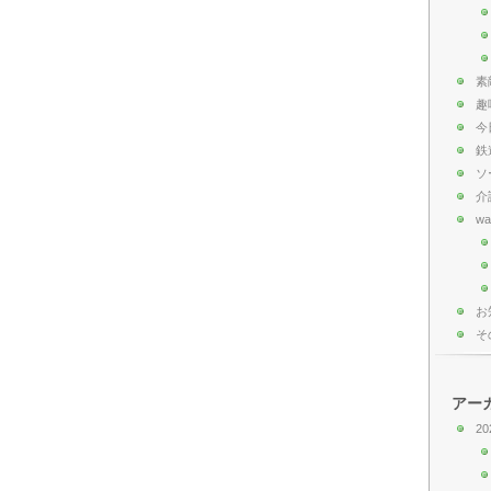
素
趣
今
鉄
ソ
介
wa
お
そ
アー
20