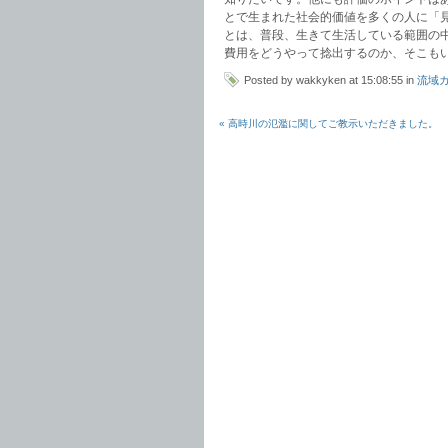
とで生まれた社会的価値を多くの人に「
とは、普段、生きて生活している範囲の
費用をどうやって捻出するのか、そこも
Posted by wakkyken at 15:08:55 in
流域
« 高時川の氾濫に関してご教示いただきました。