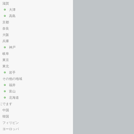
滋賀
大津
高島
京都
奈良
大阪
兵庫
神戸
岐阜
東京
東北
岩手
その他の地域
福井
富山
北海道
にでます
中国
韓国
フィリピン
ヨーロッパ