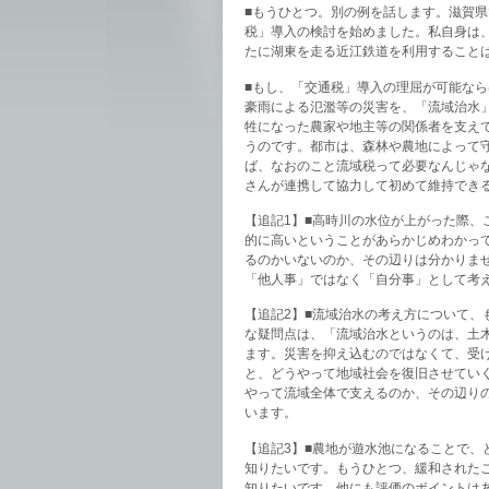
■もうひとつ。別の例を話します。滋賀
税」導入の検討を始めました。私自身は
たに湖東を走る近江鉄道を利用すること
■もし、「交通税」導入の理屈が可能な
豪雨による氾濫等の災害を、「流域治水
牲になった農家や地主等の関係者を支え
うのです。都市は、森林や農地によって
ば、なおのこと流域税って必要なんじゃ
さんが連携して協力して初めて維持でき
【追記1】■高時川の水位が上がった際
的に高いということがあらかじめわかっ
るのかいないのか、その辺りは分かりま
「他人事」ではなく「自分事」として考
【追記2】■流域治水の考え方について
な疑問点は、「流域治水というのは、土
ます。災害を抑え込むのではなくて、受
と、どうやって地域社会を復旧させてい
やって流域全体で支えるのか、その辺り
います。
【追記3】■農地が遊水池になることで
知りたいです。もうひとつ、緩和された
知りたいです。他にも評価のポイントは