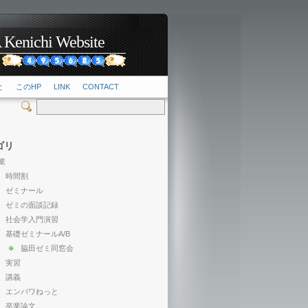
hi Website
2
と
このHP
LINK
CONTACT
ゴリ
業
時間割
ゼミナール
ゼミの面談記録
社会学入門演習
基礎ゼミナールA/B
脇田ゼミ同窓会
実習
講義
エンパワねっと
卒業論文