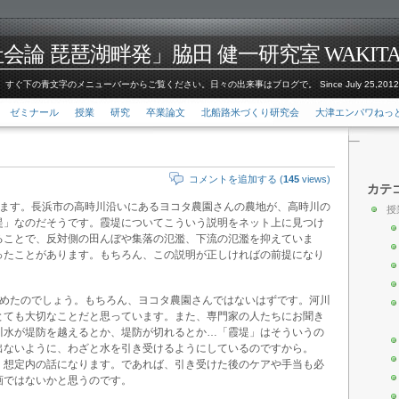
論 琵琶湖畔発」脇田 健一研究室 WAKITA Kenic
すぐ下の青文字のメニューバーからご覧ください。日々の出来事はブログで。 Since July 25,201
ゼミナール
授業
研究
卒業論文
北船路米づくり研究会
大津エンパワねっ
コメントを追加する (
145
views)
カテ
います。長浜市の高時川沿いにあるヨコタ農園さんの農地が、高時川の
授
堤」なのだそうです。霞堤についてこういう説明をネット上に見つけ
ることで、反対側の田んぼや集落の氾濫、下流の氾濫を抑えていま
ったことがあります。もちろん、この説明が正しければの前提になり
決めたのでしょう。もちろん、ヨコタ農園さんではないはずです。河川
とても大切なことだと思っています。また、専門家の人たちにお聞き
川水が堤防を越えるとか、堤防が切れるとか…「霞堤」はそういうの
出ないように、わざと水を引き受けるようにしているのですから。
、想定内の話になります。であれば、引き受けた後のケアや手当も必
画ではないかと思うのです。