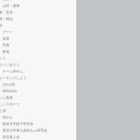
山村・森林
象・災害
籍・雑誌
術
アート
音楽
写真
映画
ット
ラソン走ろう
チーム利やん
ォーキングしよう
びわ100
BIWA100
しい楽器
しいスポーツ
と酒
利やん
龍谷大学餃子研究会
龍谷大学東九条粉もん研究会
奈良県人会