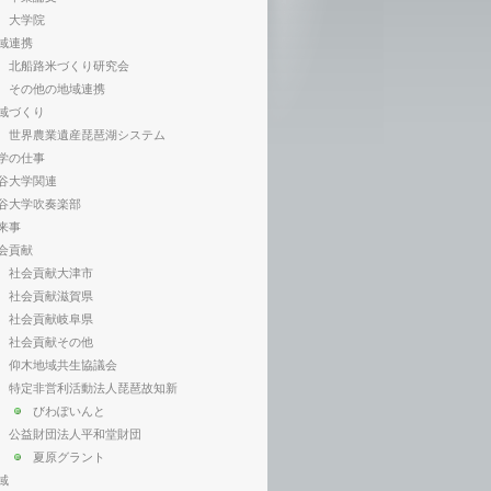
大学院
域連携
北船路米づくり研究会
その他の地域連携
域づくり
世界農業遺産琵琶湖システム
学の仕事
谷大学関連
谷大学吹奏楽部
来事
会貢献
社会貢献大津市
社会貢献滋賀県
社会貢献岐阜県
社会貢献その他
仰木地域共生協議会
特定非営利活動法人琵琶故知新
びわぽいんと
公益財団法人平和堂財団
夏原グラント
域