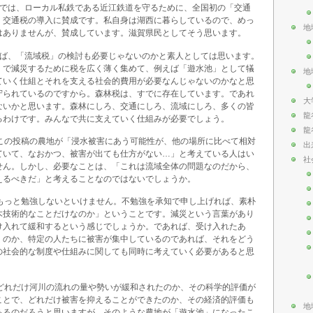
県では、ローカル私鉄である近江鉄道を守るために、全国初の「交通
、交通税の導入に賛成です。私自身は湖西に暮らしているので、めっ
地
はありませんが、賛成しています。滋賀県民としてそう思います。
らば、「流域税」の検討も必要じゃないのかと素人としては思います。
」で減災するために税を広く薄く集めて、例えば「遊水池」として犠
地
ていく仕組とそれを支える社会的費用が必要なんじゃないのかなと思
守られているのですから。森林税は、すでに存在しています。であれ
大
ないかと思います。森林にしろ、交通にしろ、流域にしろ、多くの皆
龍
るわけです。みんなで共に支えていく仕組みが必要でしょう。
龍
、この投稿の農地が「浸水被害にあう可能性が、他の場所に比べて相対
出
ていて、なおかつ、被害が出ても仕方がない…」と考えている人はい
社
せん。しかし、必要なことは、「これは流域全体の問題なのだから、
えるべきだ」と考えることなのではないでしょうか。
、もっと勉強しないといけません。不勉強を承知で申し上げれば、素朴
木技術的なことだけなのか」ということです。減災という言葉があり
け入れて緩和するという感じでしょうか。であれば、受け入れたあ
くのか、特定の人たちに被害が集中しているのであれば、それをどう
の社会的な制度や仕組みに関しても同時に考えていく必要があると思
、どれだけ河川の流れの量や勢いが緩和されたのか、その科学的評価が
ことで、どれだけ被害を抑えることができたのか、その経済的評価も
地
あるのだろうと思いますが、そのような農地が「遊水池」になったこ