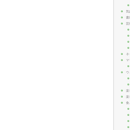
気
書
芸
ネ
マ
ウ
楽
楽
食