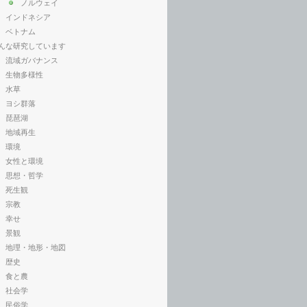
ノルウェイ
インドネシア
ベトナム
んな研究しています
流域ガバナンス
生物多様性
水草
ヨシ群落
琵琶湖
地域再生
環境
女性と環境
思想・哲学
死生観
宗教
幸せ
景観
地理・地形・地図
歴史
食と農
社会学
民俗学