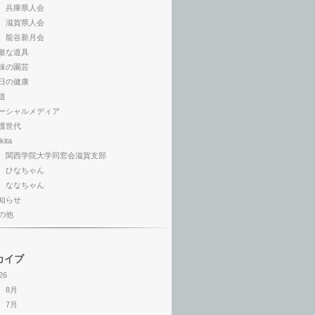
兵庫県人会
滋賀県人会
龍谷新月会
敵な道具
味の園芸
日の健康
道
ーシャルメディア
護世代
kita
関西学院大学同窓会滋賀支部
ひなちゃん
ななちゃん
知らせ
の他
カイブ
26
8月
7月