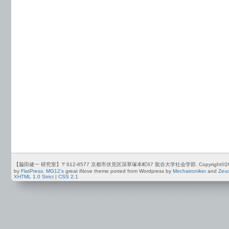
【脇田健一 研究室】〒612-8577 京都市伏見区深草塚本町67 龍谷大学社会学部. Copyright©2012-2026 by
by
FlatPress
.
MG12's
great iNove theme ported from Wordpress by
Mechatroniker
and
Zeu
XHTML 1.0 Strict
|
CSS 2.1