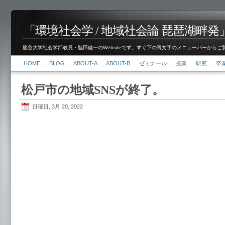
「環境社会学 / 地域社会論 琵琶湖畔発」脇田 健
龍谷大学社会学部教員・脇田健一のWebsiteです。すぐ下の青文字のメニューバーからご覧くださ
HOME
BLOG
ABOUT-A
ABOUT-B
ゼミナール
授業
研究
卒
松戸市の地域SNSが終了。
日曜日, 3月 20, 2022