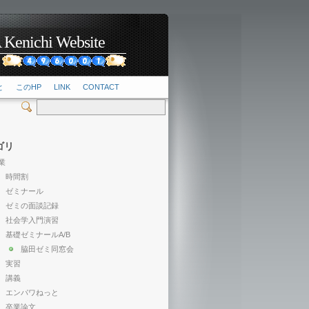
hi Website
2
と
このHP
LINK
CONTACT
ゴリ
業
時間割
ゼミナール
ゼミの面談記録
社会学入門演習
基礎ゼミナールA/B
脇田ゼミ同窓会
実習
講義
エンパワねっと
卒業論文