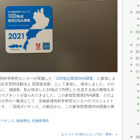
地
地
大
龍
龍
出
社
様性科学研究センターが実施した
「100地点環境DNA調査」
に参加しま
「特定非営利活動法人 琵琶故知新」として参加し、採水しました。その
ろに、感謝状、私が採水した10地点で判明した生息する魚の種類を示
のマグネットが送られてきました。この参加型環境DNA調査、どのよ
谷大学の一教員として、生物多様性科学研究センターのプロジェクト
ます。「流域ガバナンス」の観点から、この参加型環境DNA調査が展
ガバナンス
,
地域再生
,
生物多様性
むらづくりの村人にとっての「意味」 »
地