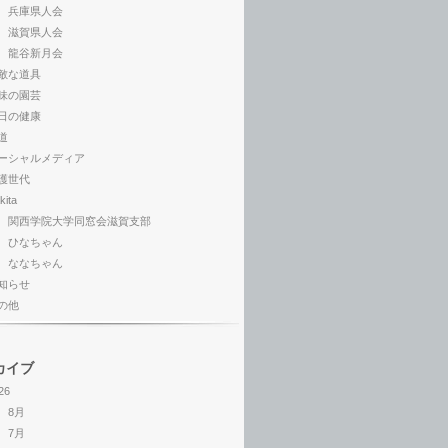
兵庫県人会
滋賀県人会
龍谷新月会
敵な道具
味の園芸
日の健康
道
ーシャルメディア
護世代
kita
関西学院大学同窓会滋賀支部
ひなちゃん
ななちゃん
知らせ
の他
カイブ
26
8月
7月