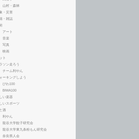
山村・森林
象・災害
籍・雑誌
術
アート
音楽
写真
映画
ット
ラソン走ろう
チーム利やん
ォーキングしよう
びわ100
BIWA100
しい楽器
しいスポーツ
と酒
利やん
龍谷大学餃子研究会
龍谷大学東九条粉もん研究会
奈良県人会