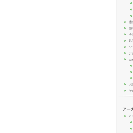
素
趣
今
鉄
ソ
介
wa
お
そ
アー
20