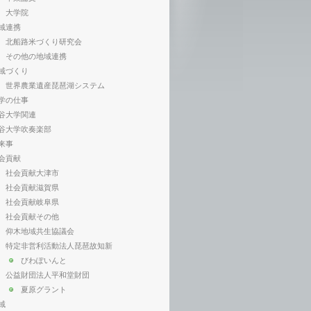
大学院
域連携
北船路米づくり研究会
その他の地域連携
域づくり
世界農業遺産琵琶湖システム
学の仕事
谷大学関連
谷大学吹奏楽部
来事
会貢献
社会貢献大津市
社会貢献滋賀県
社会貢献岐阜県
社会貢献その他
仰木地域共生協議会
特定非営利活動法人琵琶故知新
びわぽいんと
公益財団法人平和堂財団
夏原グラント
域