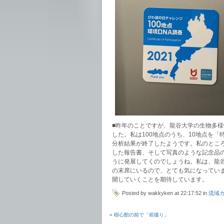
■昨年のことですが、龍谷大学の生物多
した。私は100地点のうち、10地点を
分析結果が終了したようです。私のとこ
した報告書、そして写真のような記念品
うに発展してくのでしょうね。私は、龍
の末席にいるので、とても気になってい
開していくことを期待しています。
Posted by wakkyken at 22:17:52 in
流域
« 樹心館の前で「前撮り」