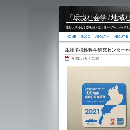
「環境社会学 / 地域社会
龍谷大学社会学部教員・脇田健一のWebsiteです。
HOME
BLOG
ABOUT-A
ABOUT-B
生物多様性科学研究センターか
月曜日, 2月 7, 2022