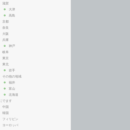
滋賀
大津
高島
京都
奈良
大阪
兵庫
神戸
岐阜
東京
東北
岩手
その他の地域
福井
富山
北海道
にでます
中国
韓国
フィリピン
ヨーロッパ