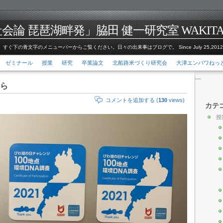
論 琵琶湖畔発」脇田 健一研究室 WAKITA Kenic
すぐ下の青文字のメニューバーからご覧ください。日々の出来事はブログで。 Since July 25,201
ゼミナール
授業
研究
卒業論文
北船路米づくり研究会
大津エンパワねっ
ら
コメントを追加する (
130
views)
カテ
授