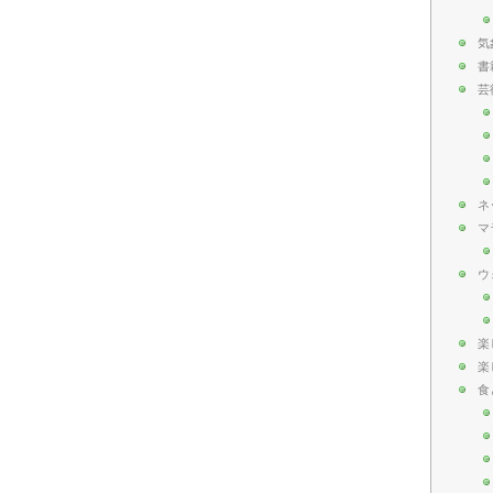
気
書
芸
ネ
マ
ウ
楽
楽
食