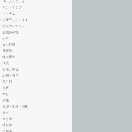
ノルウェイ
インドネシア
ベトナム
んな研究しています
流域ガバナンス
生物多様性
水草
ヨシ群落
琵琶湖
地域再生
環境
女性と環境
思想・哲学
死生観
宗教
幸せ
景観
地理・地形・地図
歴史
食と農
社会学
民俗学