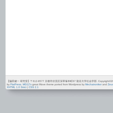
【脇田健一 研究室】〒612-8577 京都市伏見区深草塚本町67 龍谷大学社会学部. Copyright©2012-2026 by
by
FlatPress
.
MG12's
great iNove theme ported from Wordpress by
Mechatroniker
and
Zeu
XHTML 1.0 Strict
|
CSS 2.1