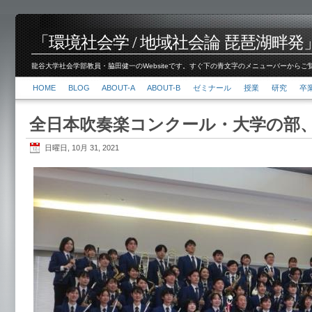
「環境社会学 / 地域社会論 琵琶湖畔発」脇田 健
龍谷大学社会学部教員・脇田健一のWebsiteです。すぐ下の青文字のメニューバーからご覧くださ
HOME
BLOG
ABOUT-A
ABOUT-B
ゼミナール
授業
研究
卒
全日本吹奏楽コンクール・大学の部
日曜日, 10月 31, 2021