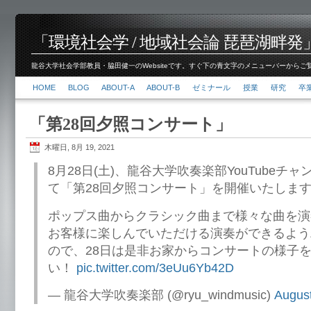
「環境社会学 / 地域社会論 琵琶湖畔発」脇田 健
龍谷大学社会学部教員・脇田健一のWebsiteです。すぐ下の青文字のメニューバーからご覧くださ
HOME
BLOG
ABOUT-A
ABOUT-B
ゼミナール
授業
研究
卒
「第28回夕照コンサート」
木曜日, 8月 19, 2021
8月28日(土)、龍谷大学吹奏楽部YouTubeチ
て「第28回夕照コンサート」を開催いたします
ポップス曲からクラシック曲まで様々な曲を演
お客様に楽しんでいただける演奏ができるよう
ので、28日は是非お家からコンサートの様子
い！
pic.twitter.com/3eUu6Yb42D
— 龍谷大学吹奏楽部 (@ryu_windmusic)
August