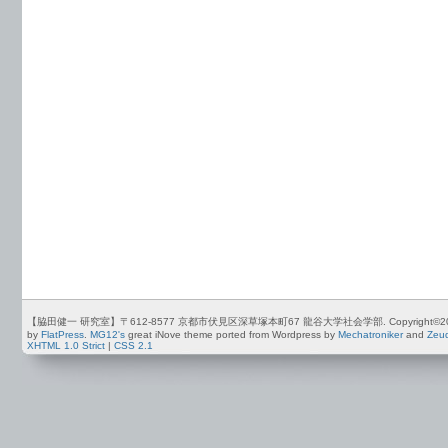
【脇田健一 研究室】〒612-8577 京都市伏見区深草塚本町67 龍谷大学社会学部. Copyright©2012-2026 by
by
FlatPress
.
MG12's
great iNove theme ported from Wordpress by
Mechatroniker
and
Zeu
XHTML 1.0 Strict
|
CSS 2.1