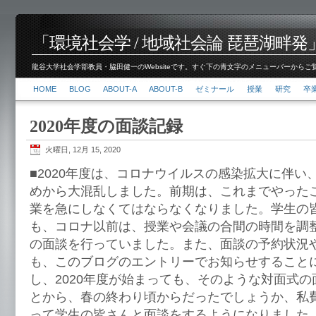
「環境社会学 / 地域社会論 琵琶湖畔発」脇田 健
龍谷大学社会学部教員・脇田健一のWebsiteです。すぐ下の青文字のメニューバーからご覧くださ
HOME
BLOG
ABOUT-A
ABOUT-B
ゼミナール
授業
研究
卒
2020年度の面談記録
火曜日, 12月 15, 2020
■2020年度は、コロナウイルスの感染拡大に伴い
めから大混乱しました。前期は、これまでやった
業を急にしなくてはならなくなりました。学生の
も、コロナ以前は、授業や会議の合間の時間を調
の面談を行っていました。また、面談の予約状況
も、このブログのエントリーでお知らせすること
し、2020年度が始まっても、そのような対面式
とから、春の終わり頃からだったでしょうか、私費
って学生の皆さんと面談をするようになりました