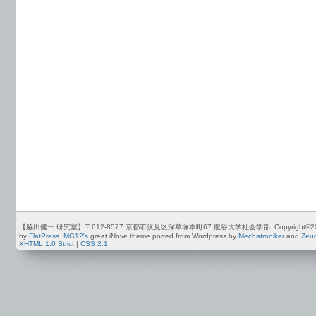
【脇田健一 研究室】〒612-8577 京都市伏見区深草塚本町67 龍谷大学社会学部. Copyright©2012-2026 by
by
FlatPress
.
MG12's
great iNove theme ported from Wordpress by
Mechatroniker
and
Zeu
XHTML 1.0 Strict
|
CSS 2.1