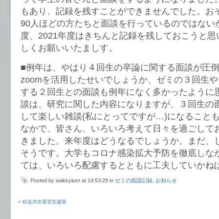
もあり、記録を残すことができませんでした。お
90人ほどの方たちと面談を行っているのではない
度、2021年度はきちんと記録を残しておこうと
しくお願いいたましす。
■例年は、やはり４回生の卒論に関する面談が圧
zoomを活用したせいでしょうか、ゼミの３回生
する２回生との面談も例年になく多かったように
談は、研究に関した内容になりますが、３回生の
して楽しい雑談(私にとってですが…)になること
なかで、皆さん、いろいろ考えて日々を過ごして
きました。来年度はどうなるでしょうか。まだ、
そうです。大学もコロナ感染拡大予防を徹底しな
ては、いろいろ配慮するとともに工夫していかね
Posted by wakkyken at 14:53:29 in
ゼミの面談記録
,
お知らせ
« 社会共生実習支援室