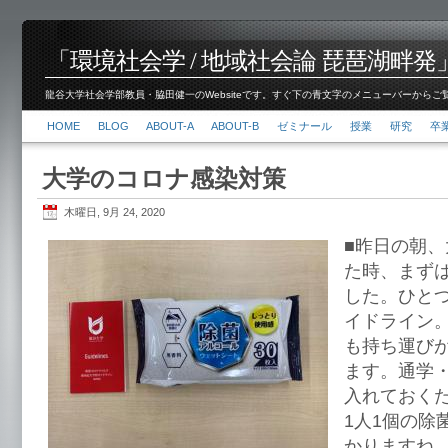
「環境社会学 / 地域社会論 琵琶湖畔発」脇田 健
龍谷大学社会学部教員・脇田健一のWebsiteです。すぐ下の青文字のメニューバーからご覧くださ
HOME
BLOG
ABOUT-A
ABOUT-B
ゼミナール
授業
研究
卒
大学のコロナ感染対策
木曜日, 9月 24, 2020
■昨日の朝
た時、まず
した。ひと
イドライン
も持ち運び
ます。通学
入れておく
1人1個の除
かりますね