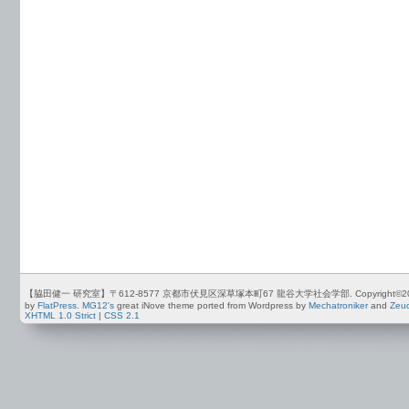
【脇田健一 研究室】〒612-8577 京都市伏見区深草塚本町67 龍谷大学社会学部. Copyright©2012-2026 by
by
FlatPress
.
MG12's
great iNove theme ported from Wordpress by
Mechatroniker
and
Zeu
XHTML 1.0 Strict
|
CSS 2.1