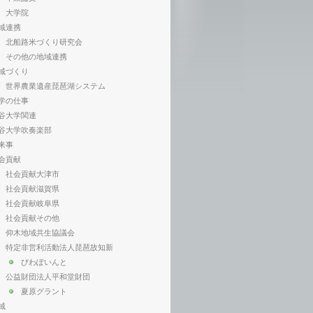
大学院
域連携
北船路米づくり研究会
その他の地域連携
域づくり
世界農業遺産琵琶湖システム
学の仕事
谷大学関連
谷大学吹奏楽部
来事
会貢献
社会貢献大津市
社会貢献滋賀県
社会貢献岐阜県
社会貢献その他
仰木地域共生協議会
特定非営利活動法人琵琶故知新
びわぽいんと
公益財団法人平和堂財団
夏原グラント
域