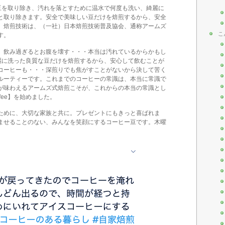
前に欠陥豆を取り除き、汚れを落とすために温水で何度も洗い、綺麗に
と取り除きます。安全で美味しい豆だけを焙煎するから、安全
。焙煎技術は、（一社）日本焙煎技術普及協会、通称アームズ
こ
す。
、飲み過ぎるとお腹を壊す・・・本当は汚れているからかもし
e】は綺麗に洗った良質な豆だけを焙煎するから、安心して飲むことが
コーヒーも・・・深煎りでも焦がすことがないから決して苦く
ルーティーです。これまでのコーヒーの常識は、本当に常識で
が味わえるアームズ式焙煎こそが、これからの本当の常識とし
ffee】を始めました。
ために、大切な家族と共に。プレゼントにもきっと喜ばれま
ませることのない、みんなを笑顔にするコーヒー豆です。木曜