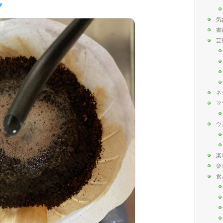
気
書
芸
ネ
マ
ウ
楽
楽
食