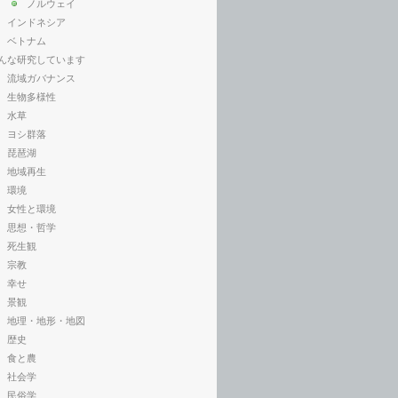
ノルウェイ
インドネシア
ベトナム
んな研究しています
流域ガバナンス
生物多様性
水草
ヨシ群落
琵琶湖
地域再生
環境
女性と環境
思想・哲学
死生観
宗教
幸せ
景観
地理・地形・地図
歴史
食と農
社会学
民俗学