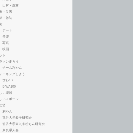
山村・森林
象・災害
籍・雑誌
術
アート
音楽
写真
映画
ット
ラソン走ろう
チーム利やん
ォーキングしよう
びわ100
BIWA100
しい楽器
しいスポーツ
と酒
利やん
龍谷大学餃子研究会
龍谷大学東九条粉もん研究会
奈良県人会