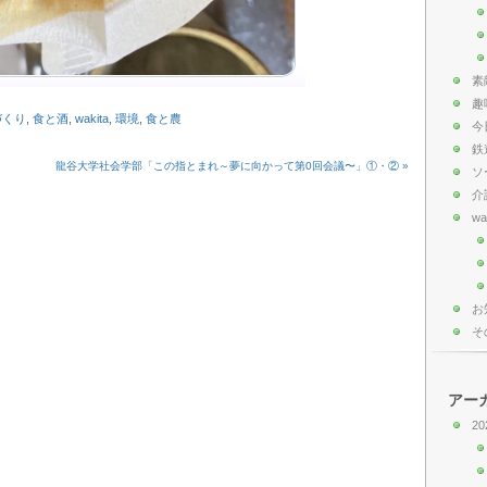
素
趣
づくり
,
食と酒
,
wakita
,
環境
,
食と農
今
鉄
龍谷大学社会学部「この指とまれ～夢に向かって第0回会議〜」①・② »
ソ
介
wa
お
そ
アー
20