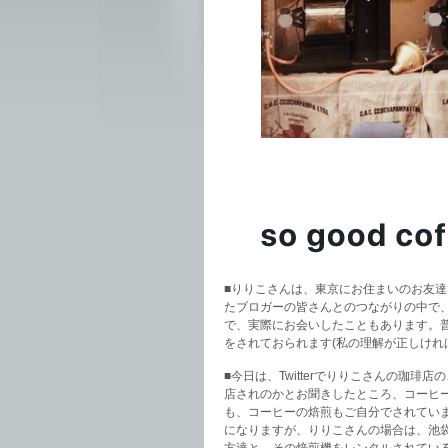
■りりこさんは、東京にお住まいのお友達
たブロガーの皆さんとのつながりの中で
で、実際にお会いしたこともあります。
をされておられます(私の理解が正しけれ
■今日は、Twitterでりりこさんの珈
店されのかとお聞きしたところ、コーヒ
も、コーヒーの焙煎もご自分でされてい
になりますが、りりこさんの場合は、池袋
方達と、その焙煎機をレンタルされてい