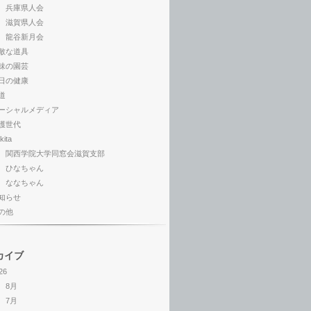
兵庫県人会
滋賀県人会
龍谷新月会
敵な道具
味の園芸
日の健康
道
ーシャルメディア
護世代
kita
関西学院大学同窓会滋賀支部
ひなちゃん
ななちゃん
知らせ
の他
カイブ
26
8月
7月