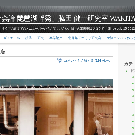
論 琵琶湖畔発」脇田 健一研究室 WAKITA Kenic
すぐ下の青文字のメニューバーからご覧ください。日々の出来事はブログで。 Since July 25,201
ゼミナール
授業
研究
卒業論文
北船路米づくり研究会
大津エンパワねっ
店
コメントを追加する (
136
views)
カテ
授