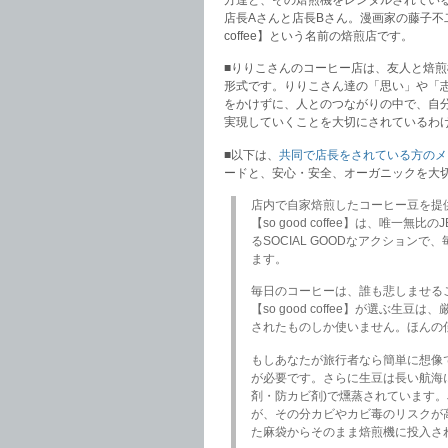
店長Aさんと店長Bさん。漫画家の藤子不二
coffee】という名前の焙煎店です。
■りりこさんのコーヒー店は、友人と焙
形式です。りりこさん達の「思い」や「
をかけずに、人とのつながりの中で、自
実現していくことを大切にされているわ
■以下は、
共同で店長をされている方のメ
ードと、安心・安全、オーガニックを大
店内で自家焙煎したコーヒー豆を提
【so good coffee】は、唯一無
るSOCIAL GOODなアクション
ます。
毎日のコーヒーは、誰も悲しませる
【so good coffee】が選ぶ
されたものしか使いません。ほんの
もしあなたが旅行者なら簡単に想像
が必要です。さらに生豆は長い航海に
剤・防カビ剤)で燻蒸されています。
が、その分カビやカビ毒のリスクが
た麻袋からそのまま焙煎機に投入さ