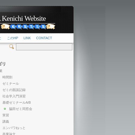
hi Website
2
と
このHP
LINK
CONTACT
ゴリ
業
時間割
ゼミナール
ゼミの面談記録
社会学入門演習
基礎ゼミナールA/B
脇田ゼミ同窓会
実習
講義
エンパワねっと
卒業論文