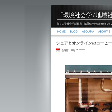
「環境社会学 / 地域社会
龍谷大学社会学部教員・脇田健一のWebsiteです。
HOME
BLOG
ABOUT-A
ABOUT-B
シェアとオンラインのコーヒー
金曜日, 8月 7, 2020