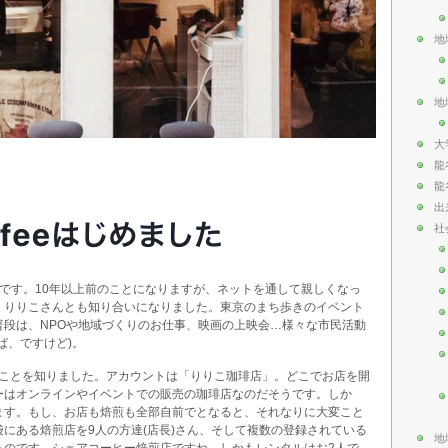
地
地
大
龍
龍
出
社
です。10年以上前のことになりますが、ネットを通して親しくなっ
、りりこさんとも知り合いになりました。東京のまち歩きのイベント
普段は、NPOや地域づくりのお仕事、映画の上映会…様々な市民活動
ば、ですけど)。
琲店のことを知りました。アカウントは「りりこ珈琲店」。どこでお店を開
ーはオンラインやイベントでの販売の珈琲店なのだそうです。しか
ます。もし、お店も焙煎も全部自前でとなると、それなりに大変こと
にある焙煎店を9人の方達(店長)さん、そして複数の登録されている
地
るのです。シェアコーヒー焙煎店ですね。しかもレンタルはお2人で。