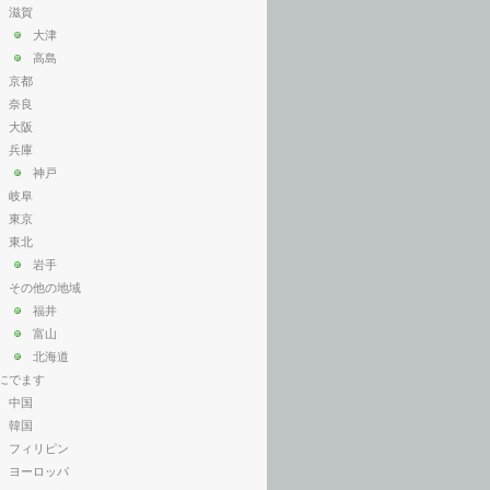
滋賀
大津
高島
京都
奈良
大阪
兵庫
神戸
岐阜
東京
東北
岩手
その他の地域
福井
富山
北海道
にでます
中国
韓国
フィリピン
ヨーロッパ