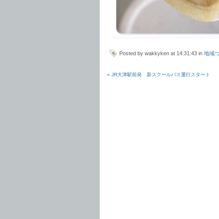
Posted by wakkyken at 14:31:43 in
地域
« JR大津駅前発 新スクールバス運行スタート