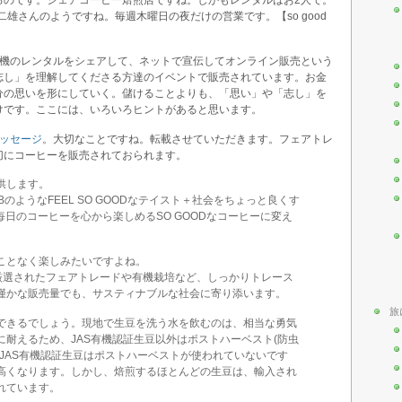
雄さんのようですね。毎週木曜日の夜だけの営業です。【so good
煎機のレンタルをシェアして、ネットで宣伝してオンライン販売という
志し」を理解してくださる方達のイベントで販売されています。お金
分の思いを形にしていく。儲けることよりも、「思い」や「志し」を
けです。ここには、いろいろヒントがあると思います。
ッセージ
。大切なことですね。転載させていただきます。フェアトレ
切にコーヒーを販売されておられます。
供します。
比のJBのようなFEEL SO GOODなテイスト＋社会をちょっと良くす
で、毎日のコーヒーを心から楽しめるSO GOODなコーヒーに変え
ことなく楽しみたいですよね。
生豆は、厳選されたフェアトレードや有機栽培など、しっかりトレース
僅かな販売量でも、サスティナブルな社会に寄り添います。
旅
できるでしょう。現地で生豆を洗う水を飲むのは、相当な勇気
耐えるため、JAS有機認証生豆以外はポストハーベスト(防虫
JAS有機認証生豆はポストハーベストが使われていないです
高くなります。しかし、焙煎するほとんどの生豆は、輸入され
れています。