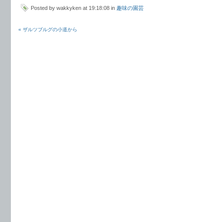
Posted by wakkyken at 19:18:08 in
趣味の園芸
« ザルツブルグの小道から