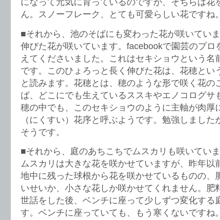
になって元気に育っているのですが、そちらは花
ん。スノーフレーク、とても可愛らしい花ですね
■それから、池のそばにも変わった花が咲いてい
伸びた花が咲いています。facebookで園芸のプ
えてくださいました。これはセキショウという名
です。このひょろっと長く伸びた花は、花穂とい
と読みます。花穂とは、穂のような形で咲く花のこ
ば、どこにでも生えているススキやエノコログサ
穂の中でも、このセキショウのように主軸が肉厚
（にくすい）花序と呼ぶようです。勉強しました
そうです。
■それから、庭のあちこちでムスカリも咲いてい
ムスカリは大きな花を咲かせていますが、昨年以
地中に残った球根から花を咲かせているものの、
いせいか、小さな花しか咲かせてくれません。肥
世話をした後、ベンチに座って少しずつ変化する
す。ベンチに座っていても、もう寒くないですね