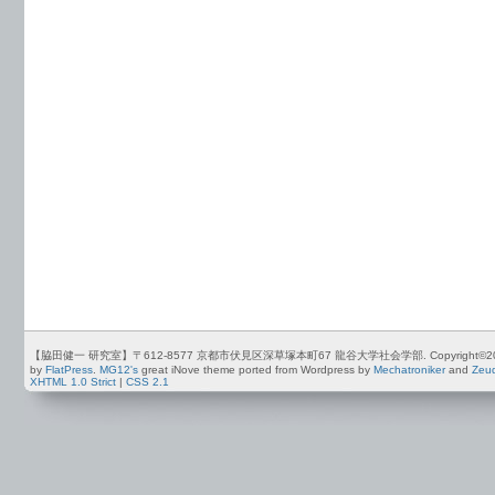
【脇田健一 研究室】〒612-8577 京都市伏見区深草塚本町67 龍谷大学社会学部. Copyright©2012-2026 by
by
FlatPress
.
MG12's
great iNove theme ported from Wordpress by
Mechatroniker
and
Zeu
XHTML 1.0 Strict
|
CSS 2.1