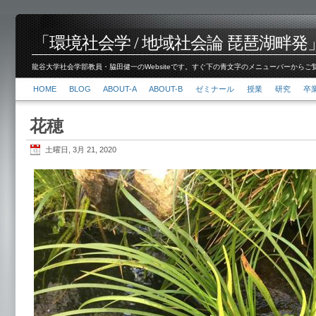
「環境社会学 / 地域社会論 琵琶湖畔発」脇田 健
龍谷大学社会学部教員・脇田健一のWebsiteです。すぐ下の青文字のメニューバーからご覧くださ
HOME
BLOG
ABOUT-A
ABOUT-B
ゼミナール
授業
研究
卒
花穂
土曜日, 3月 21, 2020