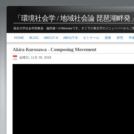
「環境社会学 / 地域社会論 琵琶湖畔発」脇田 健
龍谷大学社会学部教員・脇田健一のWebsiteです。すぐ下の青文字のメニューバーからご覧くださ
HOME
BLOG
ABOUT-A
ABOUT-B
ゼミナール
授業
研究
卒
Akira Kurosawa - Composing Movement
金曜日, 11月 30, 2018