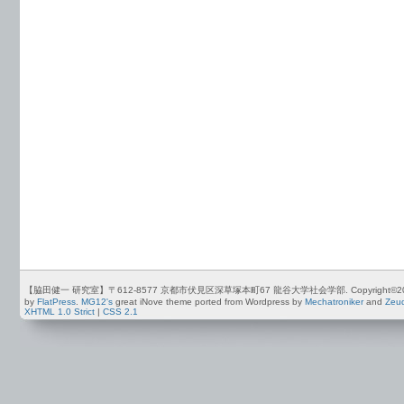
【脇田健一 研究室】〒612-8577 京都市伏見区深草塚本町67 龍谷大学社会学部. Copyright©2012-2026 by
by
FlatPress
.
MG12's
great iNove theme ported from Wordpress by
Mechatroniker
and
Zeu
XHTML 1.0 Strict
|
CSS 2.1