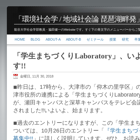
「環境社会学 / 地域社会論 琵琶湖畔発」脇田 健
龍谷大学社会学部教員・脇田健一のWebsiteです。すぐ下の青文字のメニューバーからご覧くださ
HOME
BLOG
ABOUT-A
ABOUT-B
ゼミナール
授業
研究
卒
「学生まちづくりLaboratory」、
す!!
金曜日, 11月 30, 2018
◾︎昨日は、17時から、大津市の「仰木の里学区」
津市役所の連携による「学生まちづくりLaborato
が、瀬田キャンパスと深草キャンパスをテレビ会
されました‼️いよいよ、始まります。
◾︎過去のエントリーになりますが、この「学生まちづくり
ついては、10月26日のエントリー「
『学生まちづくり
募集中!!
」に詳しく説明しています。ぜひ、お読み