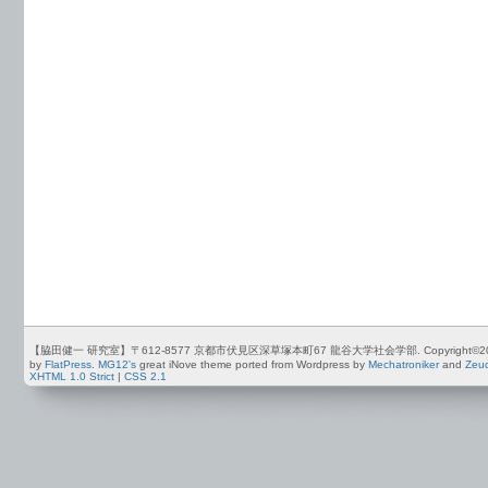
【脇田健一 研究室】〒612-8577 京都市伏見区深草塚本町67 龍谷大学社会学部. Copyright©2012-2026 by
by
FlatPress
.
MG12's
great iNove theme ported from Wordpress by
Mechatroniker
and
Zeu
XHTML 1.0 Strict
|
CSS 2.1