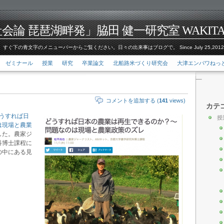
論 琵琶湖畔発」脇田 健一研究室 WAKITA Kenic
すぐ下の青文字のメニューバーからご覧ください。日々の出来事はブログで。 Since July 25,201
ゼミナール
授業
研究
卒業論文
北船路米づくり研究会
大津エンパワねっ
コメントを追加する (
141
views)
カテ
うすれば日
授
は現場と農業
した。農家ジ
科博士課程に
の中にある見