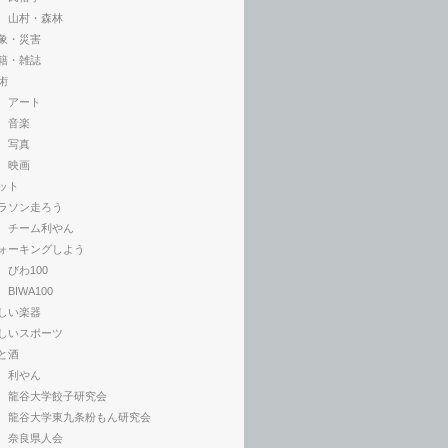
山村・森林
象・災害
籍・雑誌
術
アート
音楽
写真
映画
ット
ラソン走ろう
チーム利やん
ォーキングしよう
びわ100
BIWA100
しい楽器
しいスポーツ
と酒
利やん
龍谷大学餃子研究会
龍谷大学東九条粉もん研究会
奈良県人会