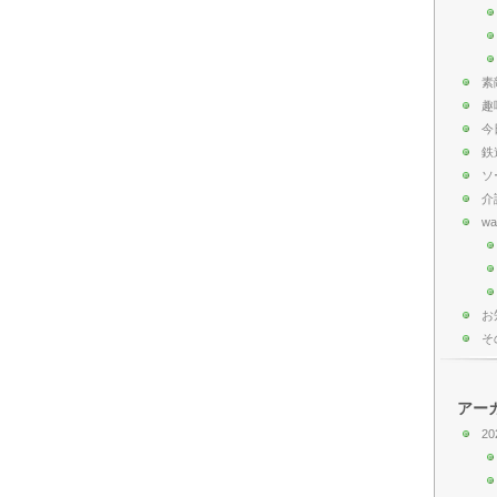
素
趣
今
鉄
ソ
介
wa
お
そ
アー
20