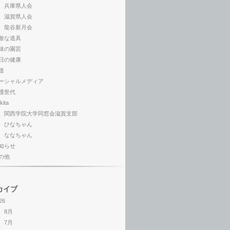
兵庫県人会
滋賀県人会
龍谷新月会
敵な道具
味の園芸
日の健康
道
ーシャルメディア
護世代
kita
関西学院大学同窓会滋賀支部
ひなちゃん
ななちゃん
知らせ
の他
カイブ
26
8月
7月