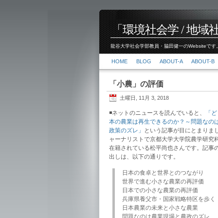
「環境社会学 / 地域社会
龍谷大学社会学部教員・脇田健一のWebsiteです。
HOME
BLOG
ABOUT-A
ABOUT-B
「小農」の評価
土曜日, 11月 3, 2018
◾️ネットのニュースを読んでいると、
「ど
本の農業は再生できるのか？～問題なの
政策のズレ」
という記事が目にとまりま
ャーナリストで京都大学大学院農学研究
在籍されている松平尚也さんです。記事
出しは、以下の通りです。
日本の食卓と世界とのつながり
世界で進む小さな農業の再評価
日本での小さな農業の再評価
兵庫県養父市・国家戦略特区を歩く
日本農業の未来と小さな農業
問題なのは農業現場と農政のズレ