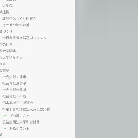
大学院
域連携
北船路米づくり研究会
その他の地域連携
域づくり
世界農業遺産琵琶湖システム
学の仕事
谷大学関連
谷大学吹奏楽部
来事
会貢献
社会貢献大津市
社会貢献滋賀県
社会貢献岐阜県
社会貢献その他
仰木地域共生協議会
特定非営利活動法人琵琶故知新
びわぽいんと
公益財団法人平和堂財団
夏原グラント
域