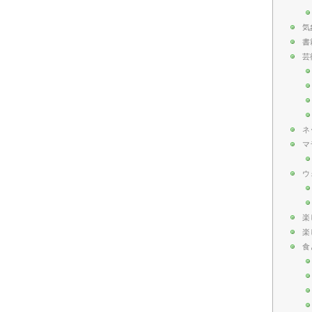
気
書
芸
ネ
マ
ウ
楽
楽
食