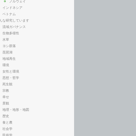
ノルウェイ
インドネシア
ベトナム
んな研究しています
流域ガバナンス
生物多様性
水草
ヨシ群落
琵琶湖
地域再生
環境
女性と環境
思想・哲学
死生観
宗教
幸せ
景観
地理・地形・地図
歴史
食と農
社会学
民俗学