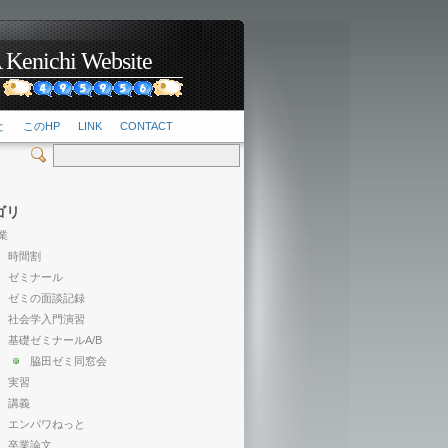
hi Website
2
と
このHP
LINK
CONTACT
ゴリ
業
時間割
ゼミナール
ゼミの面談記録
社会学入門演習
基礎ゼミナールA/B
脇田ゼミ同窓会
実習
講義
エンパワねっと
卒業論文