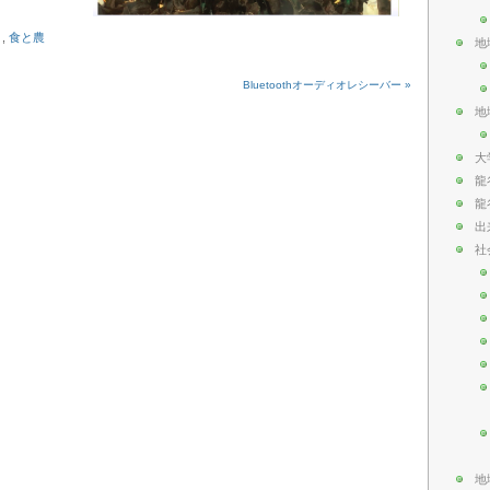
ト
,
食と農
地
Bluetoothオーディオレシーバー »
地
大
龍
龍
出
社
地