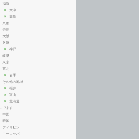
滋賀
大津
高島
京都
奈良
大阪
兵庫
神戸
岐阜
東京
東北
岩手
その他の地域
福井
富山
北海道
にでます
中国
韓国
フィリピン
ヨーロッパ