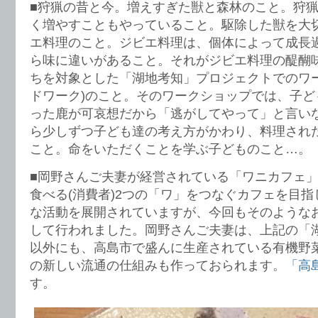
■狩猟の昔と今。増えすぎた獣と森林のこと。狩
く増やすこともやっていること。駆除した獣を大
エ料理のこと。ジビエ料理は、個体によって成長
ら味に違いがあること。それがジビエ料理の醍醐
ちを対象とした「湖地考知」プロジェクトでのワー
ドワーク)のこと。そのワークショップでは、子ど
った鹿が可哀想だから「逃がしてやって」と言い
ら少しずつ子ども達の考え方がかわり、料理され
こと。命をいただくことを学ぶ子どものこと…。
■岡野さんご夫妻が経営されている「ワニカフェ」
食べる(消費者)2つの「ワ」をつなぐカフェを目
な活動を展開されていますが、今回もそのような
して行われました。岡野さんご夫妻は、上記の「
以外にも、高島市で盛んに生産されている有機野
の新しい流通の仕組みも作っておられます。
「高
す。