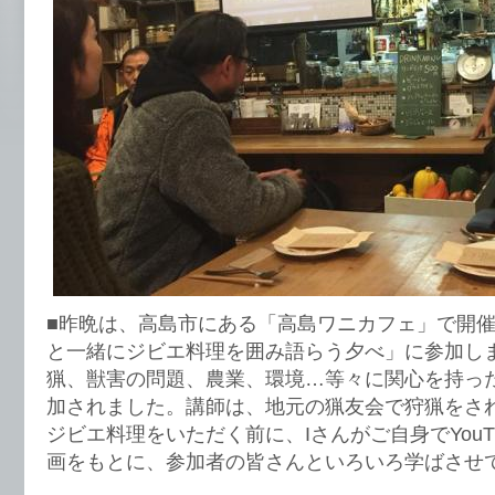
■昨晩は、高島市にある「高島ワニカフェ」で開
と一緒にジビエ料理を囲み語らう夕べ」に参加し
猟、獣害の問題、農業、環境…等々に関心を持った
加されました。講師は、地元の猟友会で狩猟をされ
ジビエ料理をいただく前に、Iさんがご自身でYouT
画をもとに、参加者の皆さんといろいろ学ばさせ