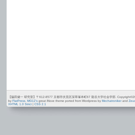
【脇田健一 研究室】〒612-8577 京都市伏見区深草塚本町67 龍谷大学社会学部. Copyright©2012-2026 by
by
FlatPress
.
MG12's
great iNove theme ported from Wordpress by
Mechatroniker
and
Zeu
XHTML 1.0 Strict
|
CSS 2.1