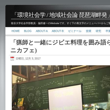
「環境社会学 / 地域社会論 琵琶湖畔発」脇田 健
龍谷大学社会学部教員・脇田健一のWebsiteです。すぐ下の青文字のメニューバーからご覧くださ
HOME
BLOG
ABOUT-A
ABOUT-B
ゼミナール
授業
研究
卒
「猟師と一緒にジビエ料理を囲み語ら
ニカフェ)
日曜日, 12月 3, 2017